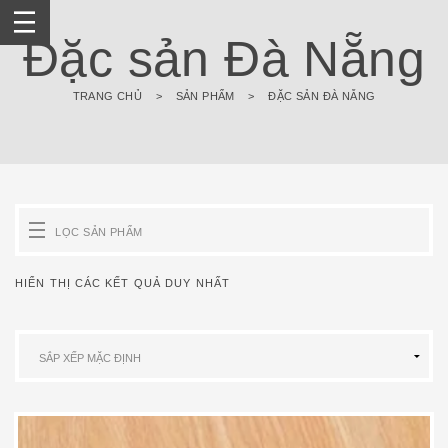
Skip
to
Đặc sản Đà Nẵng
content
TRANG CHỦ
>
SẢN PHẨM
>
ĐẶC SẢN ĐÀ NẴNG
LỌC SẢN PHẨM
HIỂN THỊ CÁC KẾT QUẢ DUY NHẤT