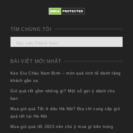
TÌM CHÚNG TÔI
Đặc sản Thành Nam
BÀI VIẾT MỚI NHẤT
Kẹo Sìu Châu Nam Định – món quà tinh tế dành tặng
khách gần xa
Giỏ quà tết gồm những gì? Một số gợi ý dành cho
bạn
Mua giỏ quà Tết ở đâu Hà Nội? Địa chỉ cung cấp giỏ
quà tết tại Hà Nội
Mua giỏ quà tết 2023 nên chú ý mua gì bên trong