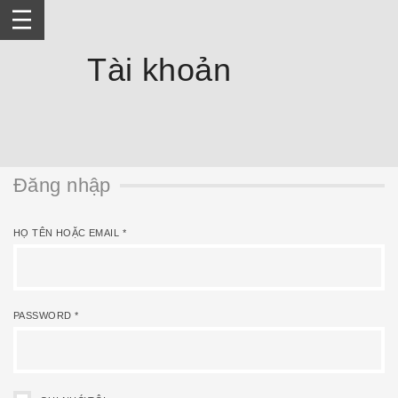
Skip
to
content
Tài khoản
Đăng nhập
HỌ TÊN HOẶC EMAIL
*
PASSWORD
*