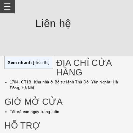
Skip
to
content
Liên hệ
ĐỊA CHỈ CỬA
Xem nhanh
[
Hiển thị
]
HÀNG
1704, CT1B, Khu nhà ở Bộ tư lệnh Thủ Đô, Yên Nghĩa, Hà
Đông, Hà Nội
GIỜ MỞ CỬA
Tất cả các ngày trong tuần
HỖ TRỢ