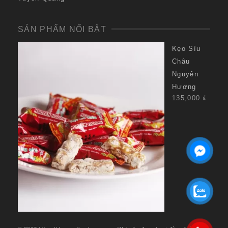
SẢN PHẨM NỔI BẬT
Kẹo Sìu
Châu
Nguyên
Hương
135,000
₫