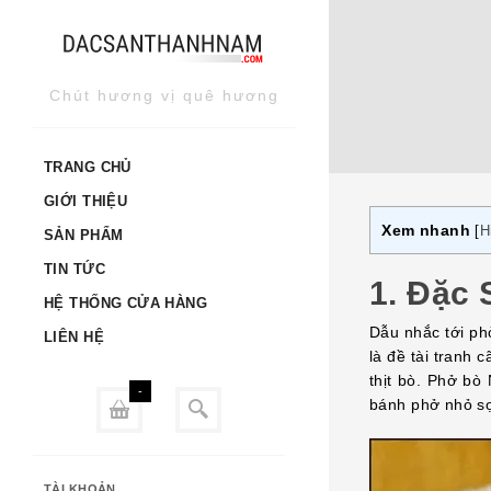
Skip
to
content
Chút hương vị quê hương
TRANG CHỦ
GIỚI THIỆU
Xem nhanh
[
H
SẢN PHẨM
TIN TỨC
1. Đặc
HỆ THỐNG CỬA HÀNG
Dẫu nhắc tới ph
LIÊN HỆ
là đề tài tranh
thịt bò. Phở bò
-
bánh phở nhỏ sợ
TÀI KHOẢN