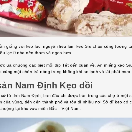
ần giống với kẹo lạc, nguyên liệu làm kẹo Sìu châu cũng tương
ều lạc ít nha nên thơm và ngon hơn.
ợc ưa chuộng đặc biệt mỗi dịp Tết đến xuân về. Ăn miếng kẹo Sìu
 cùng một chén trà nóng trong không khí se lạnh và lất phất mưa 
sản Nam Định
Kẹo dồi
 xứ từ tỉnh Nam Định, ban đầu chỉ được bán trong các chợ ở một s
n của vùng, tiến đến thành phố và tỏa đi nhiều nơi.Sở dĩ kẹo có
 chuộng tại khu vực miền Bắc – Việt Nam.