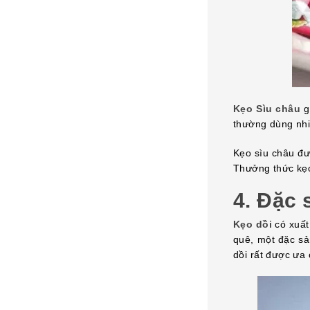
Kẹo Sìu châu
g
thường dùng nhi
Kẹo sìu châu đư
Thưởng thức kẹo
4.
Đặc 
Kẹo dồi
có xuất
quê, một đặc sả
dồi rất được ưa