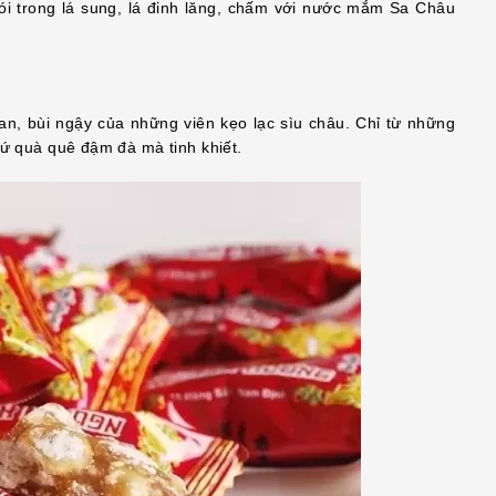
i trong lá sung, lá đinh lăng, chấm với nước mắm Sa Châu
tan, bùi ngậy của những viên kẹo lạc sìu châu. Chỉ từ những
hứ quà quê đậm đà mà tinh khiết.