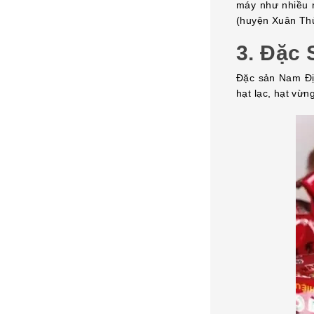
máy như nhiều n
(huyện Xuân Thủ
3. Đặc
Đặc sản Nam Địn
hạt lạc, hạt vừ