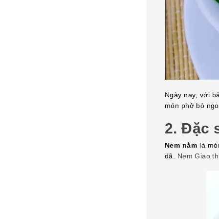
Ngày nay, với b
món phở bò ngon
2.
Đặc 
Nem nắm
là món
dã.
Nem Giao th