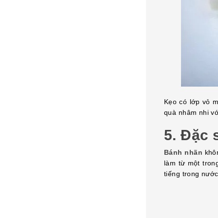
Kẹo có lớp vỏ m
quà nhâm nhi vớ
5.
Đặc 
Bánh nhãn
khôn
làm từ một tron
tiếng trong nướ