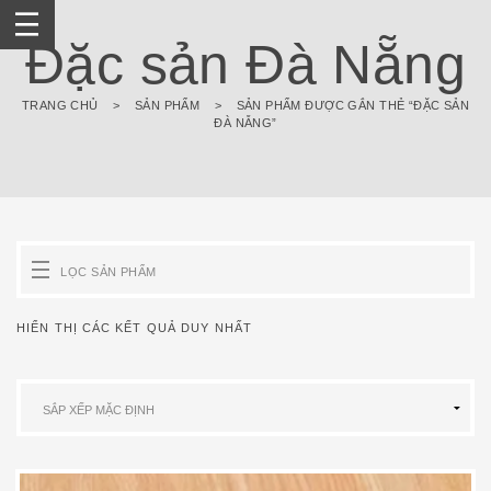
Skip
to
Đặc sản Đà Nẵng
content
TRANG CHỦ
>
SẢN PHẨM
>
SẢN PHẨM ĐƯỢC GẮN THẺ “ĐẶC SẢN
ĐÀ NẴNG”
LỌC SẢN PHẨM
HIỂN THỊ CÁC KẾT QUẢ DUY NHẤT