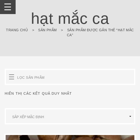
Skip
to
hạt mắc ca
content
TRANG CHỦ
>
SẢN PHẨM
>
SẢN PHẨM ĐƯỢC GẮN THẺ “HẠT MẮC
CA”
LỌC SẢN PHẨM
HIỂN THỊ CÁC KẾT QUẢ DUY NHẤT