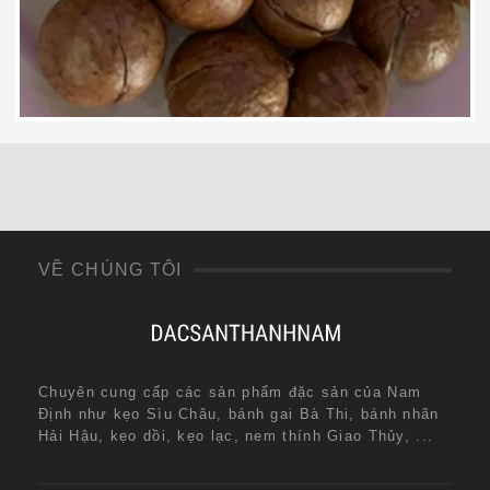
320,000
₫
VỀ CHÚNG TÔI
Chuyên cung cấp các sản phẩm đặc sản của Nam
Định như kẹo Sìu Châu, bánh gai Bà Thi, bánh nhãn
Hải Hậu, kẹo dồi, kẹo lạc, nem thính Giao Thủy, ...