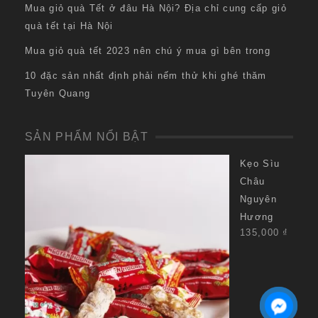
Mua giỏ quà Tết ở đâu Hà Nội? Địa chỉ cung cấp giỏ
quà tết tại Hà Nội
Mua giỏ quà tết 2023 nên chú ý mua gì bên trong
10 đặc sản nhất định phải nếm thử khi ghé thăm
Tuyên Quang
SẢN PHẨM NỔI BẬT
Kẹo Sìu
Châu
Nguyên
Hương
135,000
₫