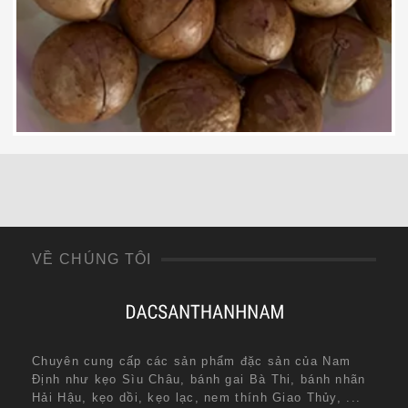
320,000
₫
VỀ CHÚNG TÔI
Chuyên cung cấp các sản phẩm đặc sản của Nam
Định như kẹo Sìu Châu, bánh gai Bà Thi, bánh nhãn
Hải Hậu, kẹo dồi, kẹo lạc, nem thính Giao Thủy, ...