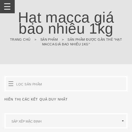
Skip
to
Hạt macca giá
content
bao nhiêu 1kg
TRANG CHỦ
>
SẢN PHẨM
>
SẢN PHẨM ĐƯỢC GẮN THẺ “HẠT
MACCA GIÁ BAO NHIÊU 1KG”
LỌC SẢN PHẨM
HIỂN THỊ CÁC KẾT QUẢ DUY NHẤT