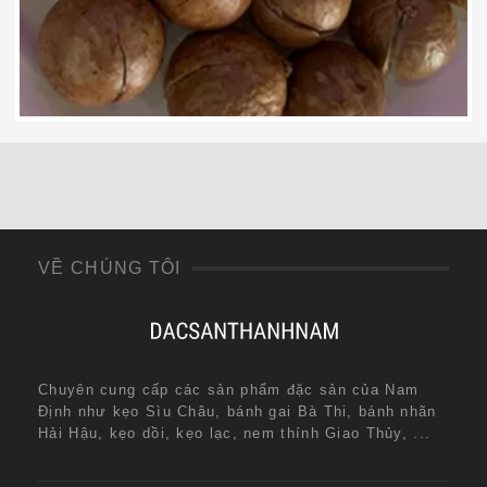
320,000
₫
VỀ CHÚNG TÔI
Chuyên cung cấp các sản phẩm đặc sản của Nam
Định như kẹo Sìu Châu, bánh gai Bà Thi, bánh nhãn
Hải Hậu, kẹo dồi, kẹo lạc, nem thính Giao Thủy, ...