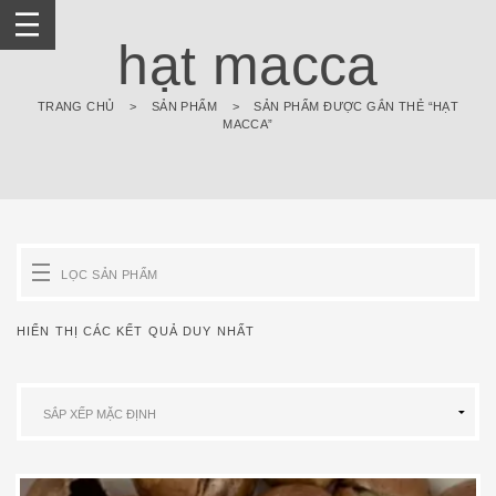
Skip
to
hạt macca
content
TRANG CHỦ
>
SẢN PHẨM
>
SẢN PHẨM ĐƯỢC GẮN THẺ “HẠT
MACCA”
LỌC SẢN PHẨM
HIỂN THỊ CÁC KẾT QUẢ DUY NHẤT