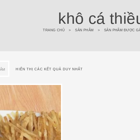
khô cá thiề
TRANG CHỦ
>
SẢN PHẨM
>
SẢN PHẨM ĐƯỢC GẮ
HIỂN THỊ CÁC KẾT QUẢ DUY NHẤT
HẨM