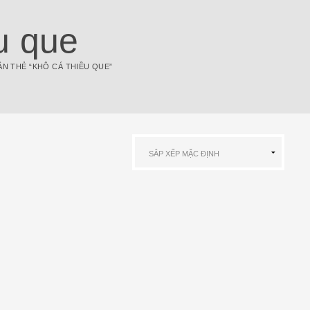
u que
N THẺ “KHÔ CÁ THIỀU QUE”