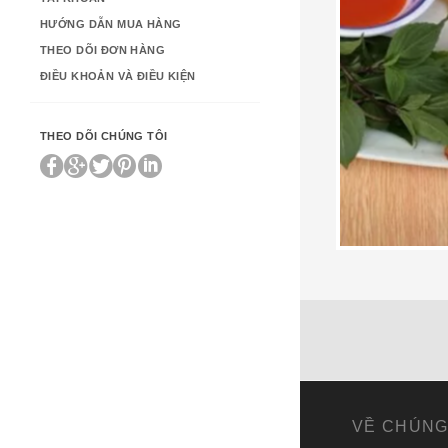
HƯỚNG DẪN MUA HÀNG
THEO DÕI ĐƠN HÀNG
ĐIỀU KHOẢN VÀ ĐIỀU KIỆN
THEO DÕI CHÚNG TÔI
119,000
₫
VỀ CHÚNG