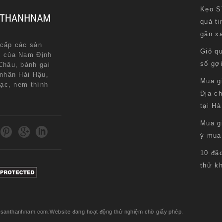
Kẹo S
quà ti
gần x
cấp các sản
Giỏ q
n của Nam Định
số gợ
Châu, bánh gai
 nhãn Hải Hậu,
Mua g
lạc, nem thính
Địa ch
.
tại Hà
Mua g
ý mua
10 đặ
thử k
acsanthanhnam.com.Website đang hoạt động thử nghiệm chờ giấy phép.