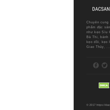
Chuyên cung 
phẩm đặc sả
như kẹo Sìu 
Bà Thi, bánh
kẹo dồi, kẹo 
Giao Thủy, ..
© 2017 https://d