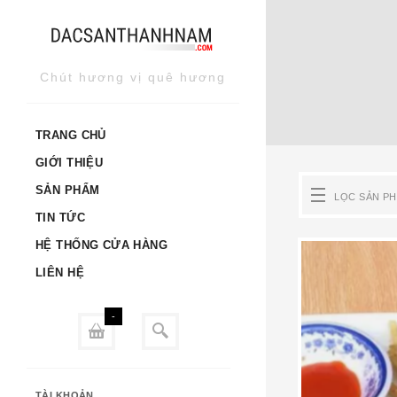
Skip
to
content
Chút hương vị quê hương
TRANG CHỦ
GIỚI THIỆU
SẢN PHẨM
LỌC SẢN P
TIN TỨC
HỆ THỐNG CỬA HÀNG
LIÊN HỆ
-
TÀI KHOẢN