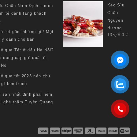
Kẹo Sìu
ìu Châu Nam Định – món
Châu
nh tế dành tặng khách
Nguyên
a
Hương
uà tết gồm những gì? Một
135,000
₫
i ý dành cho bạn
iỏ quà Tết ở đâu Hà Nội?
ỉ cung cấp giỏ quà tết
 Nội
iỏ quà tết 2023 nên chú
 gì bên trong
c sản nhất định phải nếm
hi ghé thăm Tuyên Quang