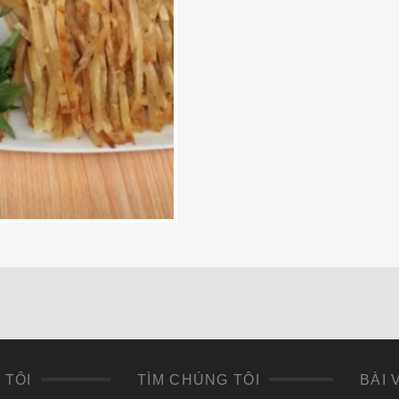
 TÔI
TÌM CHÚNG TÔI
BÀI 