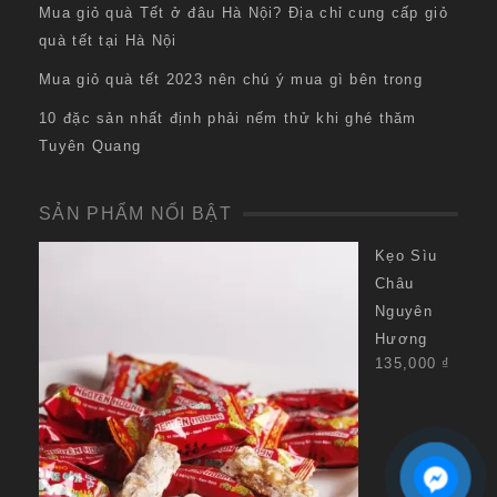
Mua giỏ quà Tết ở đâu Hà Nội? Địa chỉ cung cấp giỏ
quà tết tại Hà Nội
Mua giỏ quà tết 2023 nên chú ý mua gì bên trong
10 đặc sản nhất định phải nếm thử khi ghé thăm
Tuyên Quang
SẢN PHẨM NỔI BẬT
Kẹo Sìu
Châu
Nguyên
Hương
135,000
₫