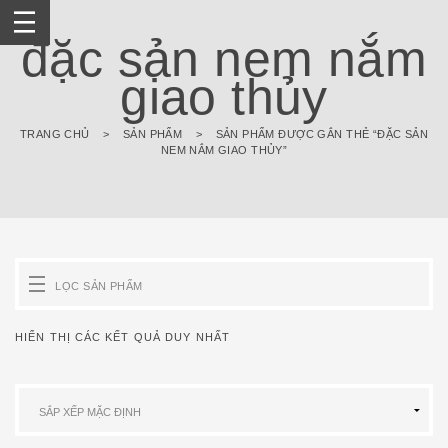
Skip
to
đặc sản nem nắm
content
giao thủy
TRANG CHỦ
>
SẢN PHẨM
>
SẢN PHẨM ĐƯỢC GẮN THẺ “ĐẶC SẢN
NEM NẮM GIAO THỦY”
LỌC SẢN PHẨM
HIỂN THỊ CÁC KẾT QUẢ DUY NHẤT