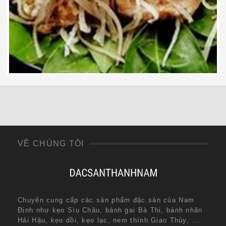
35,000
₫
VỀ CHÚNG TÔI
Chuyên cung cấp các sản phẩm đặc sản của Nam
Định như kẹo Sìu Châu, bánh gai Bà Thi, bánh nhãn
Hải Hậu, kẹo dồi, kẹo lạc, nem thính Giao Thủy, ...