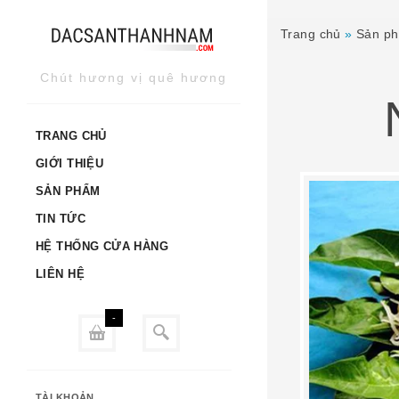
Skip
to
Trang chủ
»
Sản p
content
Chút hương vị quê hương
TRANG CHỦ
GIỚI THIỆU
SẢN PHẨM
TIN TỨC
HỆ THỐNG CỬA HÀNG
LIÊN HỆ
-
TÀI KHOẢN