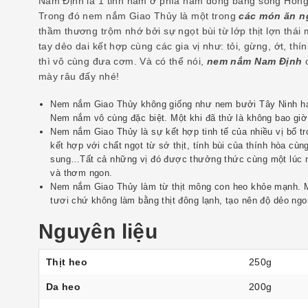
Nam Định là 1 tỉnh nằm ở phía nam đồng bằng sông Hồng 
Trong đó nem nắm Giao Thủy là một trong
các món ăn n
thầm thương trộm nhớ bởi sự ngọt bùi từ lớp thịt lợn thái 
tay dẻo dai kết hợp cùng các gia vị như: tỏi, gừng, ớt, t
thì vô cùng đưa cơm. Và có thể nói,
nem nắm Nam Định
c
mày râu đấy nhé!
Nem nắm Giao Thủy không giống như nem bưởi Tây Ninh 
Nem nắm vô cùng đặc biệt. Một khi đã thử là không bao gi
Nem nắm Giao Thủy là sự kết hợp tinh tế của nhiều vị bổ
kết hợp với chất ngọt từ sớ thịt, tính bùi của thính hòa cùng
sung…Tất cả những vị đó được thưởng thức cùng một lúc 
và thơm ngon.
Nem nắm Giao Thủy làm từ thịt mông con heo khỏe mạnh. Mi
tươi chứ không làm bằng thịt đông lạnh, tạo nên độ dẻo n
Nguyên liệu
Thịt heo
250g
Da heo
200g