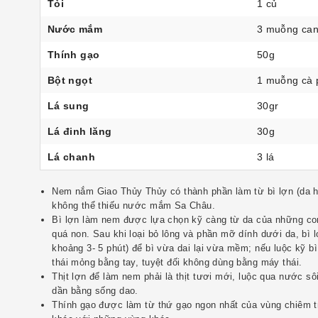
Tỏi
1 củ
Nước mắm
3 muỗng ca
Thính gạo
50g
Bột ngọt
1 muỗng cà 
Lá sung
30gr
Lá đinh lăng
30g
Lá chanh
3 lá
Nem nắm Giao Thủy Thủy có thành phần làm từ bì lợn (da heo
không thể thiếu nước mắm Sa Châu.
Bì lợn làm nem được lựa chọn kỹ càng từ da của những co
quá non. Sau khi loại bỏ lông và phần mỡ dính dưới da, bì 
khoảng 3- 5 phút) để bì vừa dai lại vừa mềm; nếu luộc kỹ bì
thái mỏng bằng tay, tuyệt đối không dùng bằng máy thái.
Thịt lợn để làm nem phải là thịt tươi mới, luộc qua nước sô
dần bằng sống dao.
Thính gạo được làm từ thứ gạo ngon nhất của vùng chiêm t