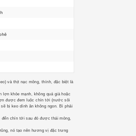
nh
phê
) và thịt nạc mông, thính, đặc biệt là
n lợn khỏe mạnh, không quá già hoặc
lợn được đem luộc chín tới (nước sôi
 sẽ bị keo dính ăn không ngon. Bì phải
i đến chín tới sau đó được thái mỏng,
rũng, nó tạo nên hương vị đặc trưng