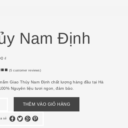
ủy Nam Định
00
₫
5
5
(
5
customer reviews)
out
nắm Giao Thủy Nam Định chất lượng hàng đầu tại Hà
sed
 100% Nguyên liệu tươi ngon, đảm bảo.
omer
gs
THÊM VÀO GIỎ HÀNG
ia sẻ