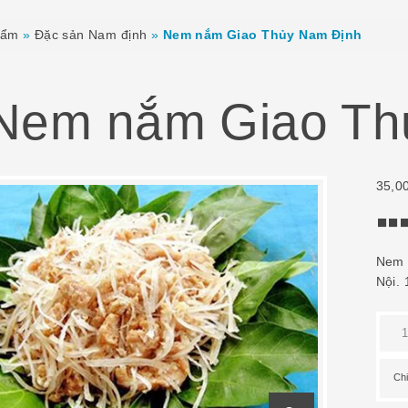
hẩm
»
Đặc sản Nam định
»
Nem nắm Giao Thủy Nam Định
Nem nắm Giao Th
35,0
5.00
of
Nem 
ba
on
Nội.
cust
ratin
Ch