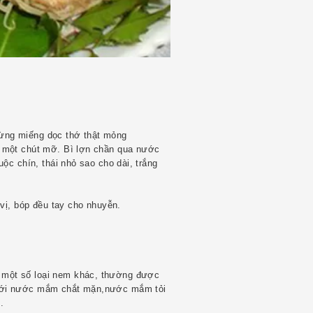
h từng miếng dọc thớ thật mỏng
i một chút mỡ. Bì lợn chần qua nước
uộc chín, thái nhỏ sao cho dài, trắng
 vị, bóp đều tay cho nhuyễn.
 một số loại nem khác, thường được
 với nước mắm chắt mặn,nước mắm tỏi
.