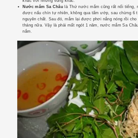
khác với những vùng khác.
Nước mắm Sa Châu
là Thứ nước mắm cũng rất nổi tiếng, 
được nấu chín tự nhiên, không qua tẩm ướp, sau chừng 6 
nguyên chất. Sau đó, mắm lại được phơi nắng nóng rồi cho
tháng nữa. Vậy là phải mất ngót 1 năm, nước mắm Sa Châ
nắm.