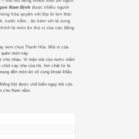
– nơi nổi tiếng nhiều món ăn ngon.
gon Nam Định
được nhiều người
mỏng hòa quyện với lớp bì lợn thái
hính, nước nắm…ăn kèm với lá sung
hính là món ăn thú vị của các đấng
hay
nem chua Thanh Hóa
. Mùi vị của
ờ quên món này.
 trợ cho nhau. Vị mặn mà của nước mắm
 chút cay nhẹ của tỏi, hơi chát từ lá
mang đến món ăn vô cùng khoái khẩu
ếng thịt được chế biến ngay khi còn
gon cho Nem nắm.