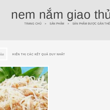
nem nắm giao thủy
TRANG CHỦ
>
SẢN PHẨM
>
SẢN PHẨM ĐƯỢC GẮN THẺ 
HIỂN THỊ CÁC KẾT QUẢ DUY NHẤT
HẨM