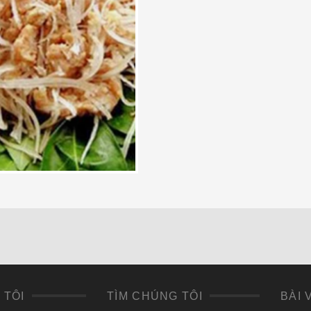
 TÔI
TÌM CHÚNG TÔI
BÀI 