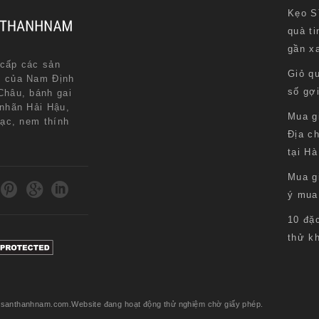
Kẹo S
quà ti
gần x
cấp các sản
Giỏ q
n của Nam Định
số gợ
Châu, bánh gai
 nhãn Hải Hậu,
Mua g
lạc, nem thính
Địa ch
.
tại Hà
Mua g
ý mua
10 đặ
thử k
acsanthanhnam.com.Website đang hoạt động thử nghiệm chờ giấy phép.