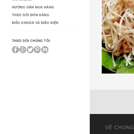
HƯỚNG DẪN MUA HÀNG
THEO DÕI ĐƠN HÀNG
ĐIỀU KHOẢN VÀ ĐIỀU KIỆN
THEO DÕI CHÚNG TÔI
35,000
₫
VỀ CHÚNG