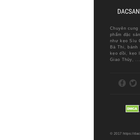
Chuyên cung 
phẩm đặc sả
như kẹo Sìu 
Bà Thi, bánh
kẹo dồi, kẹo 
Giao Thủy, ..
© 2017 https://d