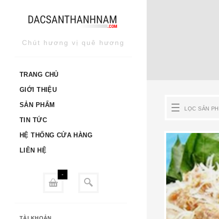
Skip
to
content
Chút hương vị quê hương
TRANG CHỦ
GIỚI THIỆU
SẢN PHẨM
LỌC SẢN P
TIN TỨC
HỆ THỐNG CỬA HÀNG
LIÊN HỆ
-
TÀI KHOẢN