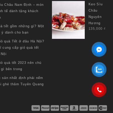
Kẹo Sìu
ìu Châu Nam Định – món
Châu
nh tế dành tặng khách
Nguyên
a
Hương
uà tết gồm những gì? Một
135,000
₫
i ý dành cho bạn
iỏ quà Tết ở đâu Hà Nội?
ỉ cung cấp giỏ quà tết
 Nội
iỏ quà tết 2023 nên chú
 gì bên trong
c sản nhất định phải nếm
hi ghé thăm Tuyên Quang