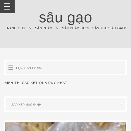
Skip
to
sâu gạo
content
TRANG CHỦ
>
SẢN PHẨM
>
SẢN PHẨM ĐƯỢC GẮN THẺ “SÂU GẠO”
LỌC SẢN PHẨM
HIỂN THỊ CÁC KẾT QUẢ DUY NHẤT