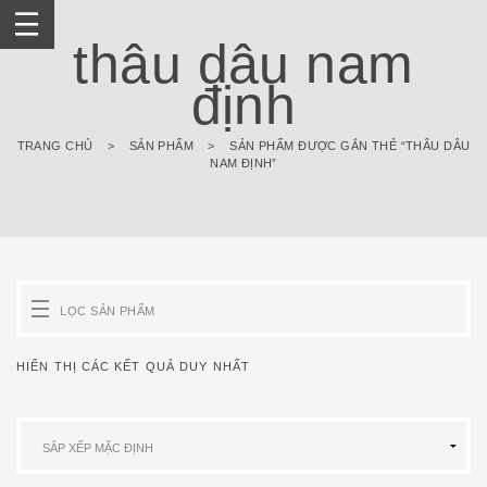
Skip
to
thâu dâu nam
content
định
TRANG CHỦ
>
SẢN PHẨM
>
SẢN PHẨM ĐƯỢC GẮN THẺ “THÂU DÂU
NAM ĐỊNH”
LỌC SẢN PHẨM
HIỂN THỊ CÁC KẾT QUẢ DUY NHẤT