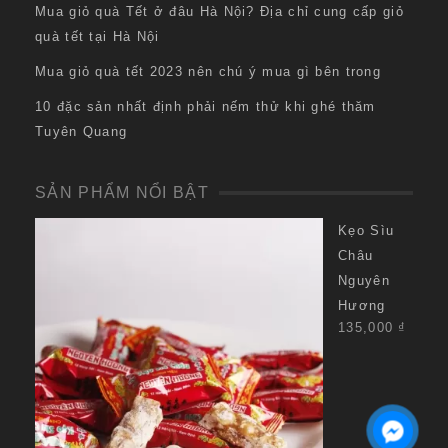
Mua giỏ quà Tết ở đâu Hà Nội? Địa chỉ cung cấp giỏ
quà tết tại Hà Nội
Mua giỏ quà tết 2023 nên chú ý mua gì bên trong
10 đặc sản nhất định phải nếm thử khi ghé thăm
Tuyên Quang
SẢN PHẨM NỔI BẬT
Kẹo Sìu
Châu
Nguyên
Hương
135,000
₫