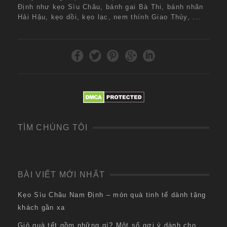
Định như kẹo Sìu Châu, bánh gai Bà Thi, bánh nhãn
Hải Hậu, kẹo dồi, kẹo lạc, nem thính Giao Thủy, ...
TÌM CHÚNG TÔI
BÀI VIẾT MỚI NHẤT
Kẹo Sìu Châu Nam Định – món quà tinh tế dành tặng
khách gần xa
Giỏ quà tết gồm những gì? Một số gợi ý dành cho