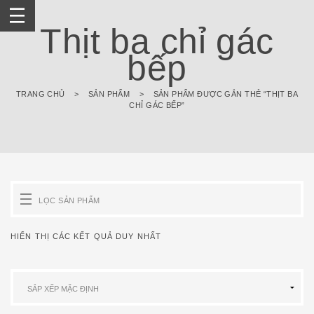
Skip
to
Thịt ba chỉ gác
content
bếp
TRANG CHỦ
>
SẢN PHẨM
>
SẢN PHẨM ĐƯỢC GẮN THẺ “THỊT BA
CHỈ GÁC BẾP”
LỌC SẢN PHẨM
HIỂN THỊ CÁC KẾT QUẢ DUY NHẤT