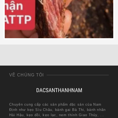
600,000
₫
VỀ CHÚNG TÔI
Chuyên cung cấp các sản phẩm đặc sản của Nam
Định như kẹo Sìu Châu, bánh gai Bà Thi, bánh nhãn
Hải Hậu, kẹo dồi, kẹo lạc, nem thính Giao Thủy, ...