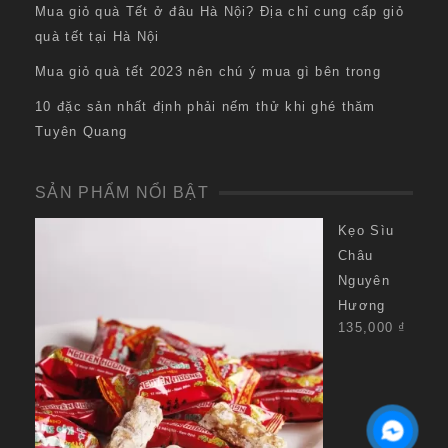
Mua giỏ quà Tết ở đâu Hà Nội? Địa chỉ cung cấp giỏ
quà tết tại Hà Nội
Mua giỏ quà tết 2023 nên chú ý mua gì bên trong
10 đặc sản nhất định phải nếm thử khi ghé thăm
Tuyên Quang
SẢN PHẨM NỔI BẬT
Kẹo Sìu
Châu
Nguyên
Hương
135,000
₫