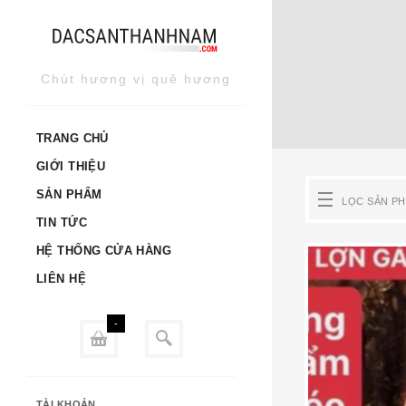
Skip
to
content
Chút hương vị quê hương
TRANG CHỦ
GIỚI THIỆU
SẢN PHẨM
LỌC SẢN P
TIN TỨC
HỆ THỐNG CỬA HÀNG
LIÊN HỆ
-
TÀI KHOẢN