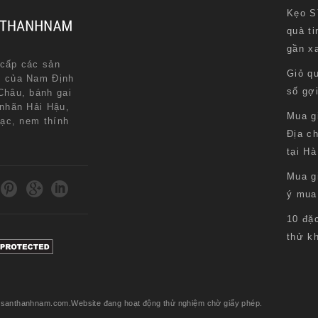
Kẹo S
quà ti
gần x
cấp các sản
Giỏ q
n của Nam Định
số gợ
Châu, bánh gai
 nhãn Hải Hậu,
Mua g
lạc, nem thính
Địa ch
.
tại Hà
Mua g
ý mua
10 đặ
thử k
acsanthanhnam.com.Website đang hoạt động thử nghiệm chờ giấy phép.