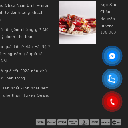
Kẹo Sìu
ìu Châu Nam Định – món
Châu
nh tế dành tặng khách
Nguyên
a
Hương
uà tết gồm những gì? Một
135,000
₫
i ý dành cho bạn
iỏ quà Tết ở đâu Hà Nội?
ỉ cung cấp giỏ quà tết
 Nội
iỏ quà tết 2023 nên chú
 gì bên trong
c sản nhất định phải nếm
hi ghé thăm Tuyên Quang