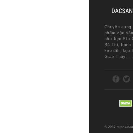
Chuyên cung 
phẩm đặc sả
như kẹo Sìu 
Bà Thi, bánh
kẹo dồi, kẹo 
Giao Thủy, ..
© 2017 https://d