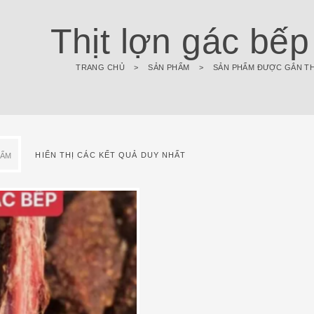
Thịt lợn gác bếp
TRANG CHỦ
>
SẢN PHẨM
>
SẢN PHẨM ĐƯỢC GẮN THẺ
HIỂN THỊ CÁC KẾT QUẢ DUY NHẤT
HẨM