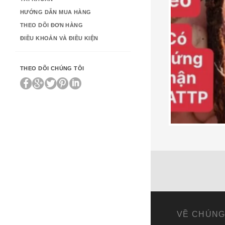
HƯỚNG DẪN MUA HÀNG
THEO DÕI ĐƠN HÀNG
ĐIỀU KHOẢN VÀ ĐIỀU KIỆN
THEO DÕI CHÚNG TÔI
600,000
₫
VỀ CHÚNG