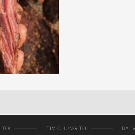
 TÔI
TÌM CHÚNG TÔI
BÀI 