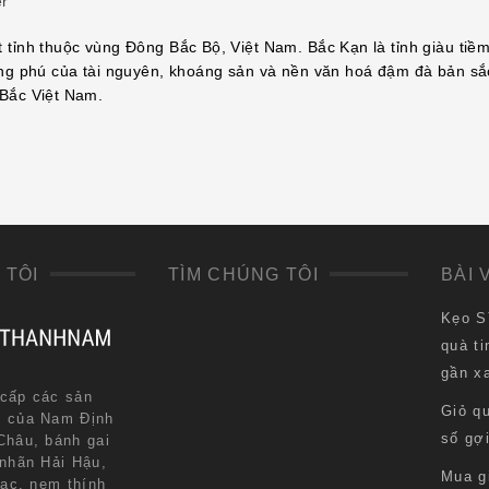
er
 tỉnh thuộc vùng Đông Bắc Bộ, Việt Nam. Bắc Kạn là tỉnh giàu tiề
ong phú của tài nguyên, khoáng sản và nền văn hoá đậm đà bản sắ
Bắc Việt Nam.
 TÔI
TÌM CHÚNG TÔI
BÀI 
Kẹo S
quà ti
gần x
cấp các sản
Giỏ q
n của Nam Định
số gợ
Châu, bánh gai
 nhãn Hải Hậu,
Mua g
lạc, nem thính