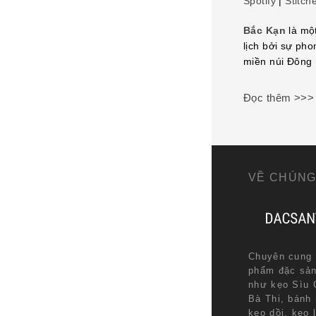
Spotify
|
Stitch
LINK
Bắc Kạn
là một
EMBED
lịch bởi sự ph
miền núi Đông 
Đọc thêm >>>
VỀ CHÚNG
Chuyên cung 
phẩm đặc sả
như kẹo Sìu 
Bà Thi, bánh
kẹo dồi, kẹo 