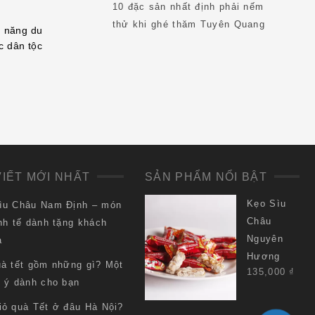
10 đặc sản nhất định phải nếm
thử khi ghé thăm Tuyên Quang
m năng du
c dân tộc
VIẾT MỚI NHẤT
SẢN PHẨM NỔI BẬT
Kẹo Sìu
ìu Châu Nam Định – món
Châu
nh tế dành tặng khách
Nguyên
a
Hương
uà tết gồm những gì? Một
135,000
₫
i ý dành cho bạn
iỏ quà Tết ở đâu Hà Nội?