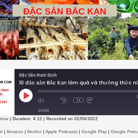
Đặc Sản Nam Định
Play
1x
Episode
SHARE
ndow
|
Duration: 4:12
|
Recorded on 02/06/2022
st
|
Amazon
|
Anchor
|
Apple Podcasts
|
Google Play
|
Google Podc