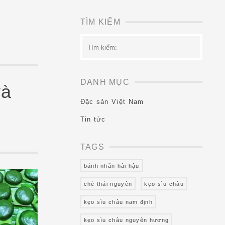
TÌM KIẾM
Tìm
kiếm:
DANH MỤC
và
Đặc sản Việt Nam
Tin tức
TAGS
bánh nhãn hải hậu
chè thái nguyên
kẹo sìu châu
kẹo sìu châu nam định
kẹo sìu châu nguyên hương