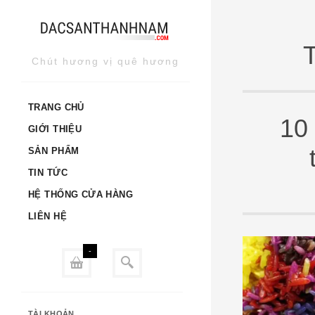
Skip
to
content
Chút hương vị quê hương
TRANG CHỦ
10
GIỚI THIỆU
SẢN PHẨM
TIN TỨC
HỆ THỐNG CỬA HÀNG
LIÊN HỆ
-
TÀI KHOẢN