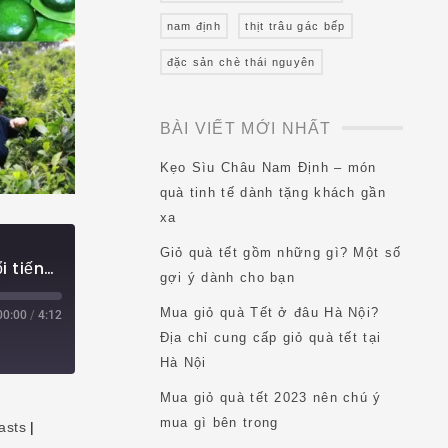
nam định
thịt trâu gác bếp
đặc sản chè thái nguyên
BÀI VIẾT MỚI NHẤT
Kẹo Sìu Châu Nam Định – món
quà tinh tế dành tặng khách gần
xa
Giỏ quà tết gồm những gì? Một số
10 đặc sản Bắc Kạn làm quà và thưởng thức nổi tiếng nhất
gợi ý dành cho bạn
Mua giỏ quà Tết ở đâu Hà Nội?
00:00
/
4:12
Địa chỉ cung cấp giỏ quà tết tại
Hà Nội
Mua giỏ quà tết 2023 nên chú ý
mua gì bên trong
asts
|