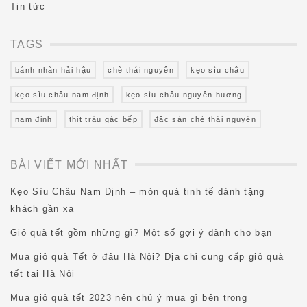
Tin tức
TAGS
bánh nhãn hải hậu
chè thái nguyên
kẹo sìu châu
kẹo sìu châu nam định
kẹo sìu châu nguyên hương
nam định
thịt trâu gác bếp
đặc sản chè thái nguyên
BÀI VIẾT MỚI NHẤT
Kẹo Sìu Châu Nam Định – món quà tinh tế dành tặng
khách gần xa
Giỏ quà tết gồm những gì? Một số gợi ý dành cho bạn
Mua giỏ quà Tết ở đâu Hà Nội? Địa chỉ cung cấp giỏ quà
tết tại Hà Nội
Mua giỏ quà tết 2023 nên chú ý mua gì bên trong