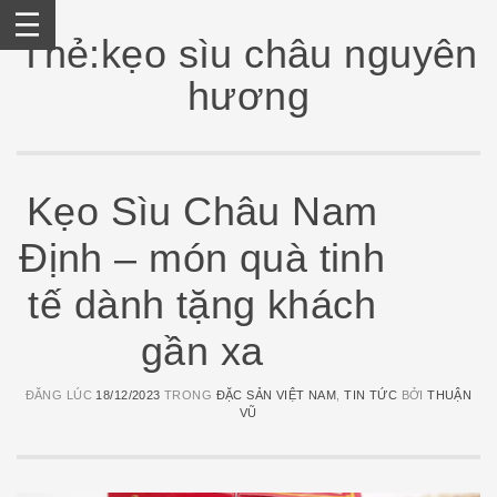
Skip
to
Thẻ:kẹo sìu châu nguyên
content
hương
Kẹo Sìu Châu Nam
Định – món quà tinh
tế dành tặng khách
gần xa
ĐĂNG LÚC
18/12/2023
TRONG
ĐẶC SẢN VIỆT NAM
,
TIN TỨC
BỞI
THUẬN
VŨ