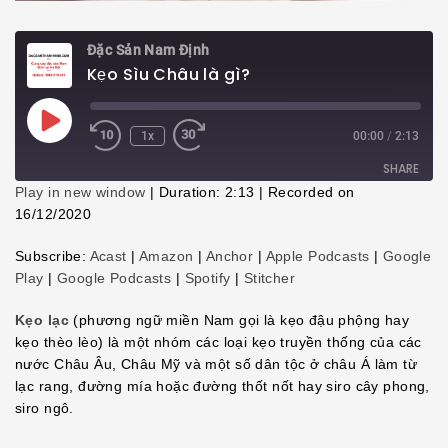
Đặc Sản Nam Định
Kẹo Sìu Châu là gì?
Play
1x
00:00
/
2:13
Episode
SHARE
Play in new window
|
Duration: 2:13
|
Recorded on
16/12/2020
SHARE
Subscribe:
Acast
|
Amazon
|
Anchor
|
Apple Podcasts
|
Google
LINK
Play
|
Google Podcasts
|
Spotify
|
Stitcher
EMBED
Kẹo lạc
(phương ngữ miền Nam gọi là kẹo đậu phộng hay
kẹo thèo lèo) là một nhóm các loại kẹo truyền thống của các
nước Châu Âu, Châu Mỹ và một số dân tộc ở châu Á làm từ
lạc rang, đường mía hoặc đường thốt nốt hay siro cây phong,
siro ngô.