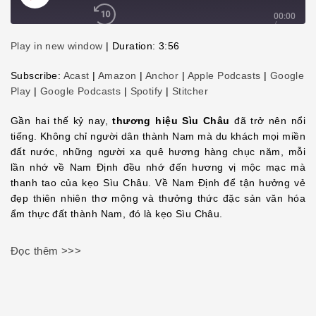
Play
Episode
00:00
/
3:56
1x
Play in new window
|
Duration: 3:56
Subscribe:
Acast
|
Amazon
|
Anchor
|
Apple Podcasts
|
Google
Play
|
Google Podcasts
|
Spotify
|
Stitcher
SHARE
Gần hai thế kỷ nay,
thương hiệu Sìu Châu
đã trở nên nổi
SHARE
tiếng. Không chỉ người dân thành Nam mà du khách mọi miền
LINK
đất nước, những người xa quê hương hàng chục năm, mỗi
lần nhớ về Nam Định đều nhớ đến hương vị mộc mạc mà
EMBED
thanh tao của kẹo Sìu Châu. Về Nam Định để tận hưởng vẻ
đẹp thiên nhiên thơ mộng và thưởng thức đặc sản văn hóa
ẩm thực đất thành Nam, đó là kẹo Sìu Châu.
Đọc thêm >>>