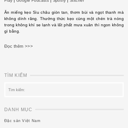
Play
|
Google Podcasts
|
Spotify
|
Stitcher
SHARE
Ăn miếng kẹo Sìu châu giòn tan, thơm bùi và ngọt thanh mà
SHARE
không dính răng. Thưởng thức kẹo cùng một chén trà nóng
LINK
trong không khí se lạnh và lất phất mưa xuân thì ngon không
gì bằng.
EMBED
Đọc thêm >>>
TÌM KIẾM
Tìm
kiếm:
DANH MỤC
Đặc sản Việt Nam