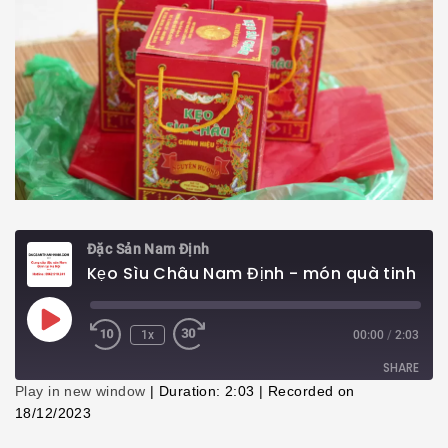
Đặc Sản Nam Định
Kẹo Sìu Châu Nam Định - món quà tinh tế dành tặng khách gần xa
Play
1x
00:00
/
2:03
Episode
SHARE
Play in new window
|
Duration: 2:03
|
Recorded on
18/12/2023
SHARE