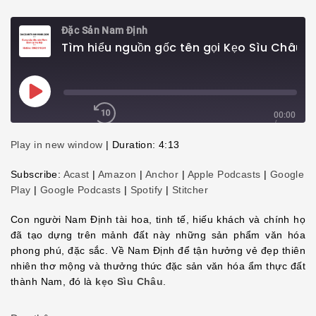
Đặc Sản Nam Định
Tìm hiểu nguồn gốc tên gọi Kẹo Sìu Châu
Play
Episode
00:00
/
4:13
1x
Play in new window
|
Duration: 4:13
Subscribe:
Acast
|
Amazon
|
Anchor
|
Apple Podcasts
|
Google
Play
|
Google Podcasts
|
Spotify
|
Stitcher
SHARE
Con người Nam Định tài hoa, tinh tế, hiếu khách và chính họ
SHARE
đã tạo dựng trên mảnh đất này những sản phẩm văn hóa
LINK
phong phú, đặc sắc. Về Nam Định để tận hưởng vẻ đẹp thiên
nhiên thơ mộng và thưởng thức đặc sản văn hóa ẩm thực đất
EMBED
thành Nam, đó là
kẹo Sìu Châu
.