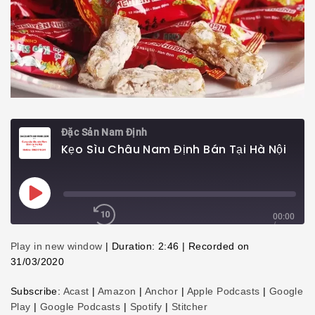
Đặc Sản Nam Định
Kẹo Sìu Châu Nam Định Bán Tại Hà Nội
Play
Episode
00:00
/
2:46
1x
Play in new window
|
Duration: 2:46
|
Recorded on
31/03/2020
Subscribe:
Acast
|
Amazon
|
Anchor
|
Apple Podcasts
|
Google
SHARE
Play
|
Google Podcasts
|
Spotify
|
Stitcher