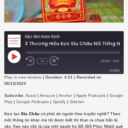
Đặc Sản Nam Định
3 Thương Hiệu Kẹo Sìu Châu Nổi Tiếng Nam Định
Play
1x
00:00
/
4:01
Episode
SHARE
Play in new window
|
Duration: 4:01
|
Recorded on
08/10/2020
SHARE
Subscribe:
Acast
|
Amazon
|
Anchor
|
Apple Podcasts
|
Google
LINK
Play
|
Google Podcasts
|
Spotify
|
Stitcher
EMBED
Kẹo lạc
Sìu Châu
có phải do người Hoa truyền nghề? Theo
một thông tin khác mà tôi được biết thì thực ra chưa hẳn là
vậy. Kẹo này vốn là của một người họ Đỗ (Đỗ Phúc Nhật) quê