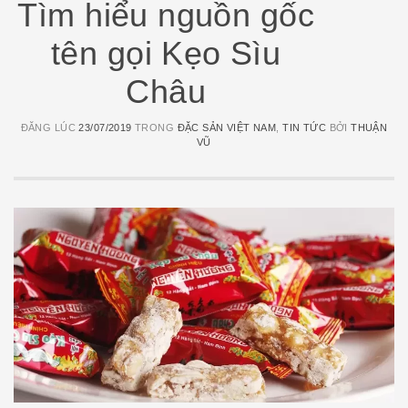
Tìm hiểu nguồn gốc
tên gọi Kẹo Sìu
Châu
ĐĂNG LÚC
23/07/2019
TRONG
ĐẶC SẢN VIỆT NAM
,
TIN TỨC
BỞI
THUẬN
VŨ