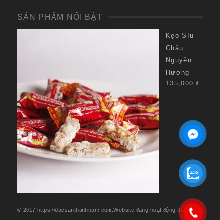
SẢN PHẨM NỔI BẬT
Kẹo Sìu
Châu
Nguyên
Hương
135,000
₫
© 2017 https://dacsanthanhnam.com.Website đang hoạt động thử