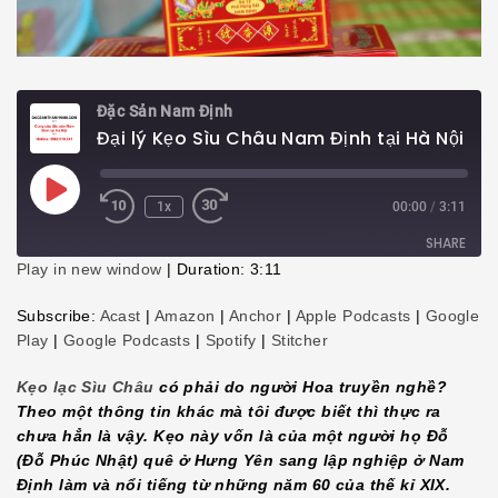
Đặc Sản Nam Định
Đại lý Kẹo Sìu Châu Nam Định tại Hà Nội
Play
1x
00:00
/
3:11
Episode
SHARE
Play in new window
|
Duration: 3:11
SHARE
Subscribe:
Acast
|
Amazon
|
Anchor
|
Apple Podcasts
|
Google
Play
|
Google Podcasts
|
Spotify
|
Stitcher
LINK
Kẹo lạc Sìu Châu
có phải do người Hoa truyền nghề?
EMBED
Theo một thông tin khác mà tôi được biết thì thực ra
chưa hẳn là vậy. Kẹo này vốn là của một người họ Đỗ
(Đỗ Phúc Nhật) quê ở Hưng Yên sang lập nghiệp ở Nam
Định làm và nổi tiếng từ những năm 60 của thế kỉ XIX.