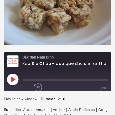
Đặc Sản Nam Định
Kẹo Sìu Châu - quà quê đặc sản xứ thành Nam
Play
Episode
00:00
/
2:10
1x
Play in new window
|
Duration: 2:10
Subscribe:
Acast
|
Amazon
|
Anchor
|
Apple Podcasts
|
Google