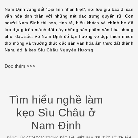
SHARE
Nam Định vùng đất “Địa linh nhân kiệt”, nơi lưu giữ bao di sản
LINK
văn hóa tinh thần với những nét đặc trưng quyến rũ. Con
người Nam Định tài hoa, tinh tế, hiếu khách và chính họ đã
EMBED
tạo dựng trên mảnh đất này những sản phẩm văn hóa phong
phú, đặc sắc. Về Nam Định để tận hưởng vẻ đẹp thiên nhiên
thơ mộng và thưởng thức đặc sản văn hóa ẩm thực đất thành
Nam, đó là
kẹo Sìu Châu Nguyên Hương
.
Đọc thêm >>>
Tìm hiểu nghề làm
kẹo Sìu Châu ở
Nam Định
ĐĂNG LÚC
07/08/2019
TRONG
ĐẶC SẢN VIỆT NAM
,
TIN TỨC
BỞI
THUẬN