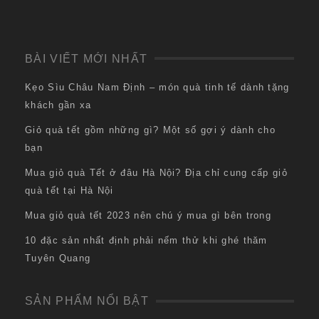
BÀI VIẾT MỚI NHẤT
Kẹo Sìu Châu Nam Định – món quà tinh tế dành tặng
khách gần xa
Giỏ quà tết gồm những gì? Một số gợi ý dành cho
bạn
Mua giỏ quà Tết ở đâu Hà Nội? Địa chỉ cung cấp giỏ
quà tết tại Hà Nội
Mua giỏ quà tết 2023 nên chú ý mua gì bên trong
10 đặc sản nhất định phải nếm thử khi ghé thăm
Tuyên Quang
SẢN PHẨM NỔI BẬT