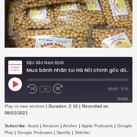
Đặc Sản Nam Định
Mua bánh nhãn tại Hà Nội chính gốc đảm bảo uy tín chất lượng
Play
1x
00:00
/
2:10
Episode
SHARE
Play in new window
|
Duration: 2:10
|
Recorded on
08/02/2021
SHARE
Subscribe:
Acast
|
Amazon
|
Anchor
|
Apple Podcasts
|
Google
LINK
Play
|
Google Podcasts
|
Spotify
|
Stitcher