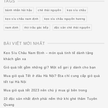
TAGS
bánh nhãn hải hậu
chè thái nguyên
kẹo sìu châu
kẹo sìu châu nam định
kẹo sìu châu nguyên hương
nam định
thịt trâu gác bếp
đặc sản chè thái nguyên
BÀI VIẾT MỚI NHẤT
Kẹo Sìu Châu Nam Định – món quà tinh tế dành tặng
khách gần xa
Giỏ quà tết gồm những gì? Một số gợi ý dành cho bạn
Mua giỏ quà Tết ở đâu Hà Nội? Địa chỉ cung cấp giỏ quà
tết tại Hà Nội
Mua giỏ quà tết 2023 nên chú ý mua gì bên trong
10 đặc sản nhất định phải nếm thử khi ghé thăm Tuyên
Quang