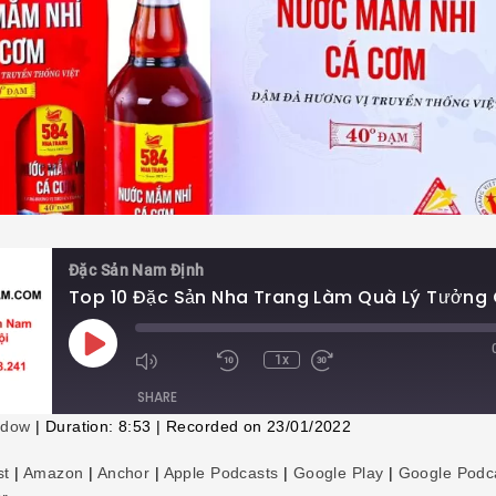
Đặc Sản Nam Định
Play
1x
Episode
SHARE
ndow
|
Duration: 8:53
|
Recorded on 23/01/2022
st
|
Amazon
|
Anchor
|
Apple Podcasts
|
Google Play
|
Google Podc