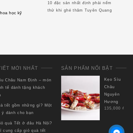
10 đặc sản nhất định phải nếm
thử khi ghé thăm Tuyên Quang
khoa học kỹ
VIẾT MỚI NHẤT
SẢN PHẨM NỔI BẬT
Kẹo Sìu
ìu Châu Nam Định – món
Châu
nh tế dành tặng khách
Nguyên
a
Hương
uà tết gồm những gì? Một
135,000
₫
i ý dành cho bạn
iỏ quà Tết ở đâu Hà Nội?
ỉ cung cấp giỏ quà tết