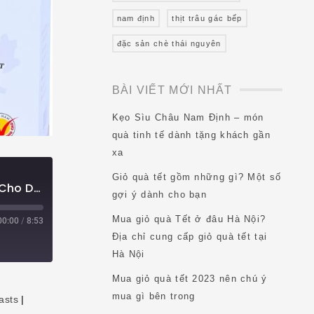
nam định
thịt trâu gác bếp
đặc sản chè thái nguyên
BÀI VIẾT MỚI NHẤT
Kẹo Sìu Châu Nam Định – món
quà tinh tế dành tặng khách gần
xa
Giỏ quà tết gồm những gì? Một số
Top 10 Đặc Sản Nha Trang Làm Quà Lý Tưởng Cho Du Khách
gợi ý dành cho bạn
Mua giỏ quà Tết ở đâu Hà Nội?
00:00
/
8:53
Địa chỉ cung cấp giỏ quà tết tại
Hà Nội
Mua giỏ quà tết 2023 nên chú ý
mua gì bên trong
asts
|