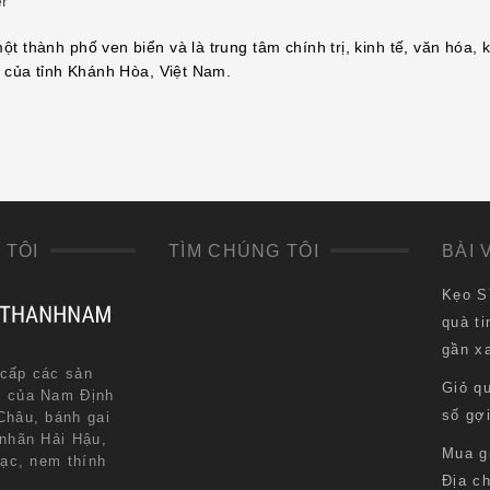
er
ột thành phố ven biển và là trung tâm chính trị, kinh tế, văn hóa, 
h của tỉnh Khánh Hòa, Việt Nam.
 TÔI
TÌM CHÚNG TÔI
BÀI 
Kẹo S
quà ti
gần x
cấp các sản
Giỏ q
n của Nam Định
số gợ
Châu, bánh gai
 nhãn Hải Hậu,
Mua g
lạc, nem thính
Địa ch
.