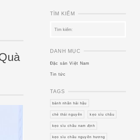
TÌM KIẾM
Tìm
kiếm:
DANH MỤC
 Quà
Đặc sản Việt Nam
Tin tức
TAGS
bánh nhãn hải hậu
chè thái nguyên
kẹo sìu châu
kẹo sìu châu nam định
kẹo sìu châu nguyên hương