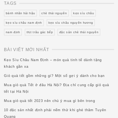
TAGS
bánh nhãn hải hậu
chè thái nguyên
kẹo sìu châu
kẹo sìu châu nam định
kẹo sìu châu nguyên hương
nam định
thịt trâu gác bếp
đặc sản chè thái nguyên
BÀI VIẾT MỚI NHẤT
Kẹo Sìu Châu Nam Định – món quà tinh tế dành tặng
khách gần xa
Giỏ quà tết gồm những gì? Một số gợi ý dành cho bạn
Mua giỏ quà Tết ở đâu Hà Nội? Địa chỉ cung cấp giỏ quà
tết tại Hà Nội
Mua giỏ quà tết 2023 nên chú ý mua gì bên trong
10 đặc sản nhất định phải nếm thử khi ghé thăm Tuyên
Quang