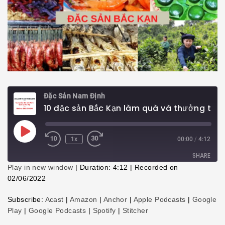
Đặc Sản Nam Định
10 đặc sản Bắc Kạn làm quà và thưởng thức nổi tiếng nhất
Play
1x
00:00
/
4:12
Episode
SHARE
Play in new window
|
Duration: 4:12
|
Recorded on
02/06/2022
SHARE
Subscribe:
Acast
|
Amazon
|
Anchor
|
Apple Podcasts
|
Google
LINK
Play
|
Google Podcasts
|
Spotify
|
Stitcher