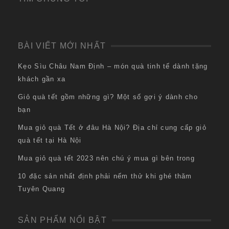
BÀI VIẾT MỚI NHẤT
Kẹo Sìu Châu Nam Định – món quà tinh tế dành tặng
khách gần xa
Giỏ quà tết gồm những gì? Một số gợi ý dành cho
bạn
Mua giỏ quà Tết ở đâu Hà Nội? Địa chỉ cung cấp giỏ
quà tết tại Hà Nội
Mua giỏ quà tết 2023 nên chú ý mua gì bên trong
10 đặc sản nhất định phải nếm thử khi ghé thăm
Tuyên Quang
SẢN PHẨM NỔI BẬT