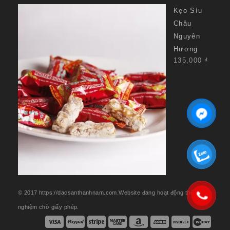
Kẹo Sìu
Châu
Nguyên
Hương
135,000
₫
© 2017 https://dacsanthanhnam.com.Website đang hoạt động thử
nghiệm chờ giấy phép.