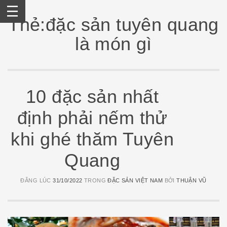
Skip
to
Thẻ:đặc sản tuyên quang
content
là món gì
10 đặc sản nhất
định phải nếm thử
khi ghé thăm Tuyên
Quang
ĐĂNG LÚC
31/10/2022
TRONG
ĐẶC SẢN VIỆT NAM
BỞI
THUẬN VŨ