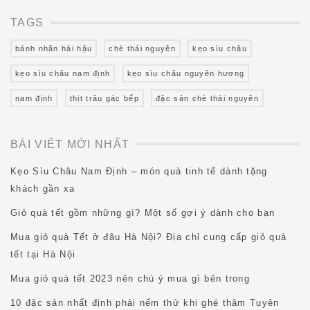
TAGS
bánh nhãn hải hậu
chè thái nguyên
kẹo sìu châu
kẹo sìu châu nam định
kẹo sìu châu nguyên hương
nam định
thịt trâu gác bếp
đặc sản chè thái nguyên
BÀI VIẾT MỚI NHẤT
Kẹo Sìu Châu Nam Định – món quà tinh tế dành tặng
khách gần xa
Giỏ quà tết gồm những gì? Một số gợi ý dành cho bạn
Mua giỏ quà Tết ở đâu Hà Nội? Địa chỉ cung cấp giỏ quà
tết tại Hà Nội
Mua giỏ quà tết 2023 nên chú ý mua gì bên trong
10 đặc sản nhất định phải nếm thử khi ghé thăm Tuyên