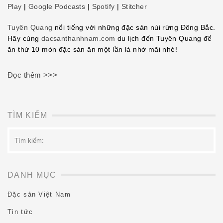
Play
|
Google Podcasts
|
Spotify
|
Stitcher
EMBED
Tuyên Quang
nổi tiếng với những đặc sản núi rừng Đông Bắc.
Hãy cùng
dacsanthanhnam.com
du lịch đến Tuyên Quang để
ăn thử 10 món đặc sản ăn một lần là nhớ mãi nhé!
Đọc thêm >>>
TÌM KIẾM
Tìm
kiếm:
DANH MỤC
Đặc sản Việt Nam
Tin tức