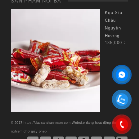
SẢN PHẨM NỔI BẬT
Kẹo Sìu
Châu
Nguyên
Hương
135,000
₫
© 2017 https://dacsanthanhnam.com.Website đang hoạt động thử
nghiệm chờ giấy phép.