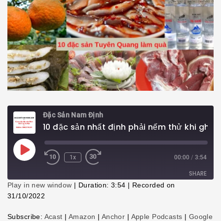
Đặc Sản Nam Định
10 đặc sản nhất định phải nếm thử khi ghé thăm Tuyên Quang
Play
1x
00:00
/
3:54
Episode
SHARE
Play in new window
|
Duration: 3:54
|
Recorded on
31/10/2022
SHARE
Subscribe:
Acast
|
Amazon
|
Anchor
|
Apple Podcasts
|
Google
LINK