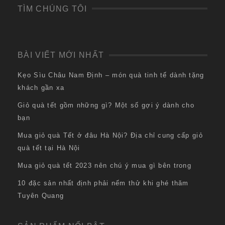
TÌM CHÚNG TÔI
BÀI VIẾT MỚI NHẤT
Kẹo Sìu Châu Nam Định – món quà tinh tế dành tặng
khách gần xa
Giỏ quà tết gồm những gì? Một số gợi ý dành cho
bạn
Mua giỏ quà Tết ở đâu Hà Nội? Địa chỉ cung cấp giỏ
quà tết tại Hà Nội
Mua giỏ quà tết 2023 nên chú ý mua gì bên trong
10 đặc sản nhất định phải nếm thử khi ghé thăm
Tuyên Quang