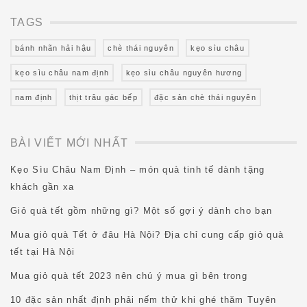
TAGS
bánh nhãn hải hậu
chè thái nguyên
kẹo sìu châu
kẹo sìu châu nam định
kẹo sìu châu nguyên hương
nam định
thịt trâu gác bếp
đặc sản chè thái nguyên
BÀI VIẾT MỚI NHẤT
Kẹo Sìu Châu Nam Định – món quà tinh tế dành tặng
khách gần xa
Giỏ quà tết gồm những gì? Một số gợi ý dành cho bạn
Mua giỏ quà Tết ở đâu Hà Nội? Địa chỉ cung cấp giỏ quà
tết tại Hà Nội
Mua giỏ quà tết 2023 nên chú ý mua gì bên trong
10 đặc sản nhất định phải nếm thử khi ghé thăm Tuyên