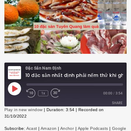
Đặc Sản Nam Định
10 đặc sản nhất định phải nếm thử khi ghé thăm Tuyên Quang
Play
1x
00:00
/
3:54
Episode
SHARE
Play in new window
|
Duration: 3:54
|
Recorded on
31/10/2022
SHARE
Subscribe:
Acast
|
Amazon
|
Anchor
|
Apple Podcasts
|
Google
LINK