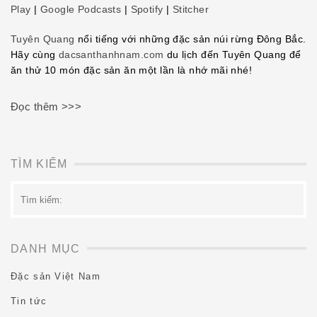
Play
|
Google Podcasts
|
Spotify
|
Stitcher
EMBED
Tuyên Quang
nổi tiếng với những đặc sản núi rừng Đông Bắc.
Hãy cùng
dacsanthanhnam.com
du lịch đến Tuyên Quang để
ăn thử 10 món đặc sản ăn một lần là nhớ mãi nhé!
Đọc thêm >>>
TÌM KIẾM
Tìm
kiếm:
DANH MỤC
Đặc sản Việt Nam
Tin tức