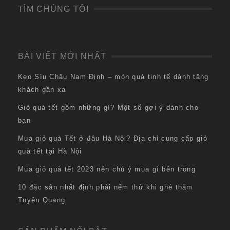
TÌM CHÚNG TÔI
BÀI VIẾT MỚI NHẤT
Kẹo Sìu Châu Nam Định – món quà tinh tế dành tặng
khách gần xa
Giỏ quà tết gồm những gì? Một số gợi ý dành cho
bạn
Mua giỏ quà Tết ở đâu Hà Nội? Địa chỉ cung cấp giỏ
quà tết tại Hà Nội
Mua giỏ quà tết 2023 nên chú ý mua gì bên trong
10 đặc sản nhất định phải nếm thử khi ghé thăm
Tuyên Quang