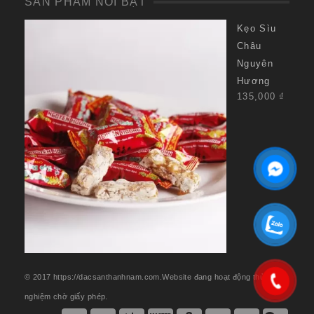
SẢN PHẨM NỔI BẬT
Kẹo Sìu
Châu
Nguyên
Hương
135,000
₫
© 2017 https://dacsanthanhnam.com.Website đang hoạt động thử
nghiệm chờ giấy phép.