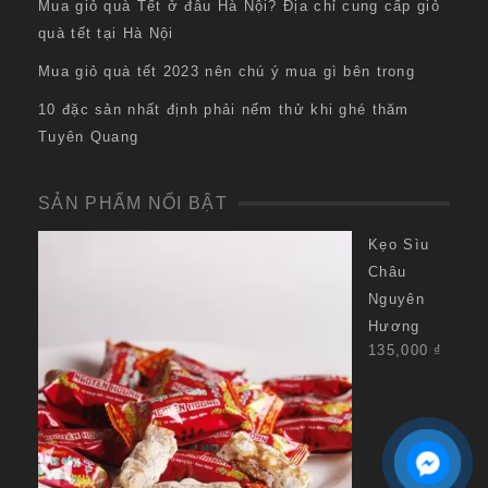
Mua giỏ quà Tết ở đâu Hà Nội? Địa chỉ cung cấp giỏ
quà tết tại Hà Nội
Mua giỏ quà tết 2023 nên chú ý mua gì bên trong
10 đặc sản nhất định phải nếm thử khi ghé thăm
Tuyên Quang
SẢN PHẨM NỔI BẬT
Kẹo Sìu
Châu
Nguyên
Hương
135,000
₫