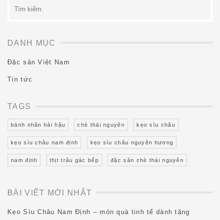
Tìm
kiếm:
DANH MỤC
Đặc sản Việt Nam
Tin tức
TAGS
bánh nhãn hải hậu
chè thái nguyên
kẹo sìu châu
kẹo sìu châu nam định
kẹo sìu châu nguyên hương
nam định
thịt trâu gác bếp
đặc sản chè thái nguyên
BÀI VIẾT MỚI NHẤT
Kẹo Sìu Châu Nam Định – món quà tinh tế dành tặng