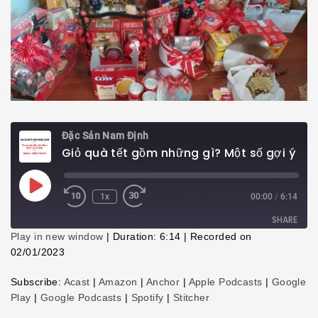
Đặc Sản Nam Định
Giỏ quà tết gồm những gì? Một số gợi ý dành cho bạn
Play
1x
00:00
/
6:14
Episode
SHARE
Play in new window
|
Duration: 6:14
|
Recorded on
02/01/2023
SHARE
Subscribe:
Acast
|
Amazon
|
Anchor
|
Apple Podcasts
|
Google
LINK
Play
|
Google Podcasts
|
Spotify
|
Stitcher