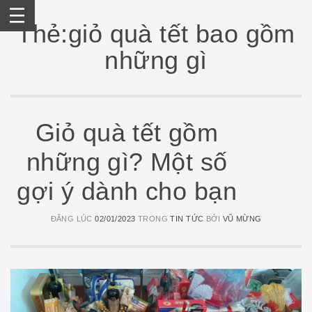
Skip
to
Thẻ:giỏ quà tết bao gồm
content
những gì
Giỏ quà tết gồm
những gì? Một số
gợi ý dành cho bạn
ĐĂNG LÚC
02/01/2023
TRONG
TIN TỨC
BỞI
VŨ MỪNG