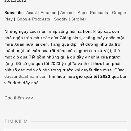
20/11/2022
SHARE
Subscribe:
Acast
|
Amazon
|
Anchor
|
Apple Podcasts
|
Google
LINK
Play
|
Google Podcasts
|
Spotify
|
Stitcher
EMBED
Những ngày cuối năm nhịp sống hối hả hơn, khắp các con
phố ngập tràn màu sắc của Giáng sinh, chẳng mấy chốc một
mùa Xuân nữa lại đến. Tặng quà dịp Tết dường như đã trở
thành một nét văn hóa rất riêng của người con xứ Việt, thế
một giỏ quà Tết gồm những gì là đủ đầy ý nghĩa của người
tặng. Để có giỏ quà tết 2023 ý nghĩa và thiết thực bạn phải
biết rõ các món đồ bên trong trước khi quyết định mua. Cùng
dacsanthanhnam.com
tìm hiểu mua
giỏ quà tết 2023
qua bài
viết dưới đây nhé.
Đọc thêm >>>
TÌM KIẾM