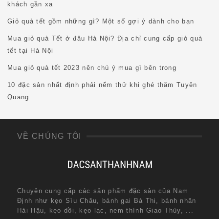
khách gần xa
Giỏ quà tết gồm những gì? Một số gợi ý dành cho bạn
Mua giỏ quà Tết ở đâu Hà Nội? Địa chỉ cung cấp giỏ quà
tết tại Hà Nội
Mua giỏ quà tết 2023 nên chú ý mua gì bên trong
10 đặc sản nhất định phải nếm thử khi ghé thăm Tuyên
Quang
VỀ CHÚNG TÔI
Chuyên cung cấp các sản phẩm đặc sản của Nam
Định như kẹo Sìu Châu, bánh gai Bà Thi, bánh nhãn
Hải Hậu, kẹo dồi, kẹo lạc, nem thính Giao Thủy, ...