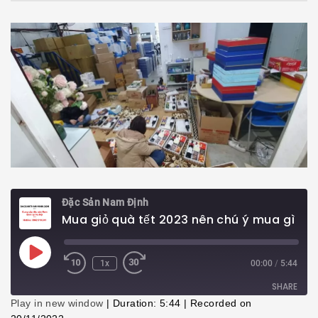
Đặc Sản Nam Định
Mua giỏ quà tết 2023 nên chú ý mua gì bên trong
Play
1x
00:00
/
5:44
Episode
SHARE
Play in new window
|
Duration: 5:44
|
Recorded on