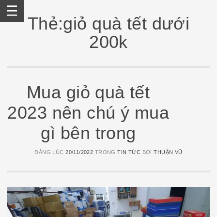
Skip
to
Thẻ:giỏ quà tết dưới
content
200k
Mua giỏ quà tết
2023 nên chú ý mua
gì bên trong
ĐĂNG LÚC
20/11/2022
TRONG
TIN TỨC
BỞI
THUẬN VŨ