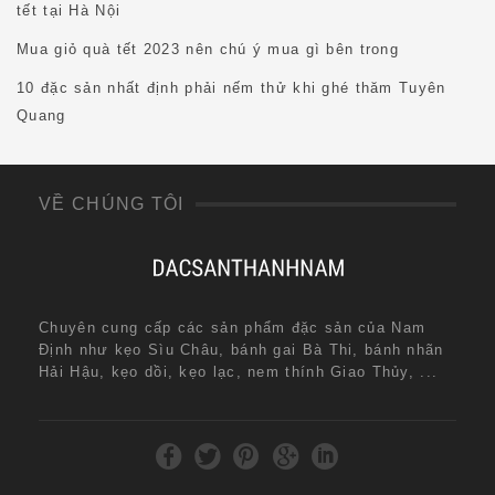
tết tại Hà Nội
Mua giỏ quà tết 2023 nên chú ý mua gì bên trong
10 đặc sản nhất định phải nếm thử khi ghé thăm Tuyên
Quang
VỀ CHÚNG TÔI
Chuyên cung cấp các sản phẩm đặc sản của Nam
Định như kẹo Sìu Châu, bánh gai Bà Thi, bánh nhãn
Hải Hậu, kẹo dồi, kẹo lạc, nem thính Giao Thủy, ...