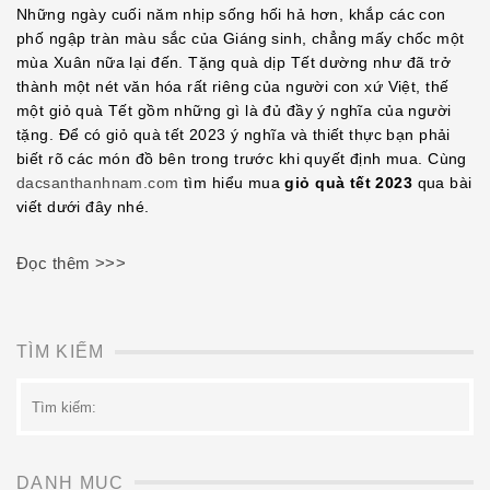
EMBED
Những ngày cuối năm nhịp sống hối hả hơn, khắp các con
phố ngập tràn màu sắc của Giáng sinh, chẳng mấy chốc một
mùa Xuân nữa lại đến. Tặng quà dịp Tết dường như đã trở
thành một nét văn hóa rất riêng của người con xứ Việt, thế
một giỏ quà Tết gồm những gì là đủ đầy ý nghĩa của người
tặng. Để có giỏ quà tết 2023 ý nghĩa và thiết thực bạn phải
biết rõ các món đồ bên trong trước khi quyết định mua. Cùng
dacsanthanhnam.com
tìm hiểu mua
giỏ quà tết 2023
qua bài
viết dưới đây nhé.
Đọc thêm >>>
TÌM KIẾM
Tìm
kiếm:
DANH MỤC