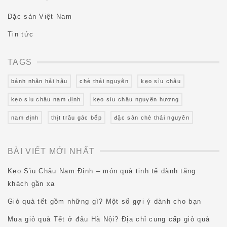
Đặc sản Việt Nam
Tin tức
TAGS
bánh nhãn hải hậu
chè thái nguyên
kẹo sìu châu
kẹo sìu châu nam định
kẹo sìu châu nguyên hương
nam định
thịt trâu gác bếp
đặc sản chè thái nguyên
BÀI VIẾT MỚI NHẤT
Kẹo Sìu Châu Nam Định – món quà tinh tế dành tặng
khách gần xa
Giỏ quà tết gồm những gì? Một số gợi ý dành cho bạn
Mua giỏ quà Tết ở đâu Hà Nội? Địa chỉ cung cấp giỏ quà