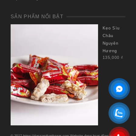
SẢN PHẨM NỔI BẬT
Kẹo Sìu
Châu
Nguyên
Hương
135,000
₫
© 2017 https://dacsanthanhnam.com.Website đang hoạt động thử