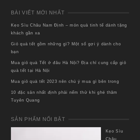
BÀI VIẾT MỚI NHẤT
Kẹo Sìu Châu Nam Định – món quà tinh tế dành tặng
khách gần xa
Giỏ quà tết gồm những gì? Một số gợi ý dành cho
bạn
Mua giỏ quà Tết ở đâu Hà Nội? Địa chỉ cung cấp giỏ
quà tết tại Hà Nội
Mua giỏ quà tết 2023 nên chú ý mua gì bên trong
10 đặc sản nhất định phải nếm thử khi ghé thăm
Tuyên Quang
SẢN PHẨM NỔI BẬT
Kẹo Sìu
Châu