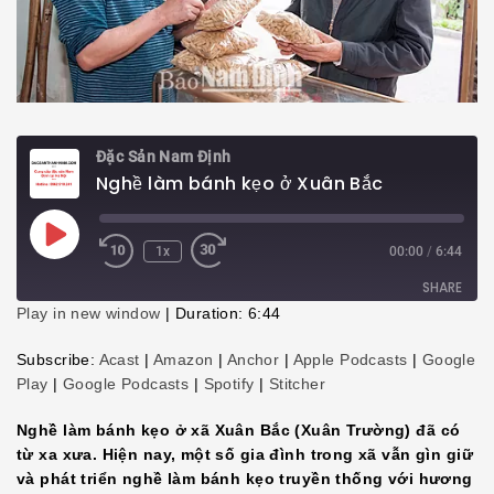
Đặc Sản Nam Định
Nghề làm bánh kẹo ở Xuân Bắc
Play
1x
00:00
/
6:44
Episode
SHARE
Play in new window
|
Duration: 6:44
SHARE
Subscribe:
Acast
|
Amazon
|
Anchor
|
Apple Podcasts
|
Google
Play
|
Google Podcasts
|
Spotify
|
Stitcher
LINK
Nghề làm bánh kẹo ở xã Xuân Bắc (Xuân Trường) đã có
EMBED
từ xa xưa. Hiện nay, một số gia đình trong xã vẫn gìn giữ
và phát triển nghề làm bánh kẹo truyền thống với hương