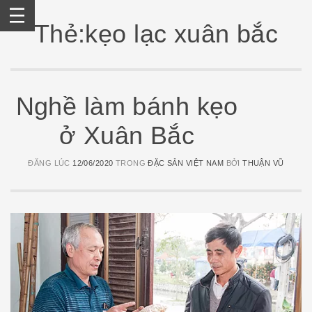
Skip
to
Thẻ:kẹo lạc xuân bắc
content
Nghề làm bánh kẹo
ở Xuân Bắc
ĐĂNG LÚC
12/06/2020
TRONG
ĐẶC SẢN VIỆT NAM
BỞI
THUẬN VŨ