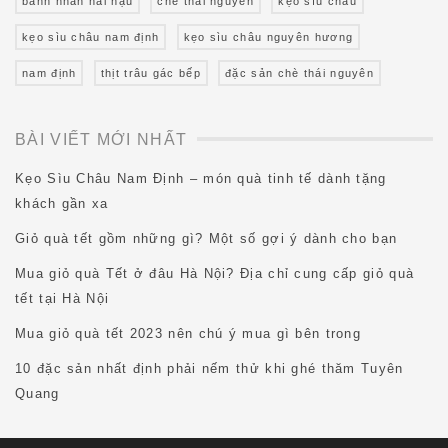
bánh nhãn hải hậu
chè thái nguyên
kẹo sìu châu
kẹo sìu châu nam định
kẹo sìu châu nguyên hương
nam định
thịt trâu gác bếp
đặc sản chè thái nguyên
BÀI VIẾT MỚI NHẤT
Kẹo Sìu Châu Nam Định – món quà tinh tế dành tặng
khách gần xa
Giỏ quà tết gồm những gì? Một số gợi ý dành cho bạn
Mua giỏ quà Tết ở đâu Hà Nội? Địa chỉ cung cấp giỏ quà
tết tại Hà Nội
Mua giỏ quà tết 2023 nên chú ý mua gì bên trong
10 đặc sản nhất định phải nếm thử khi ghé thăm Tuyên
Quang