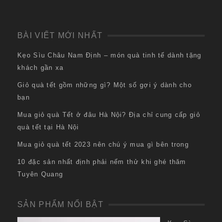
BÀI VIẾT MỚI NHẤT
Kẹo Sìu Châu Nam Định – món quà tinh tế dành tặng
khách gần xa
Giỏ quà tết gồm những gì? Một số gợi ý dành cho
bạn
Mua giỏ quà Tết ở đâu Hà Nội? Địa chỉ cung cấp giỏ
quà tết tại Hà Nội
Mua giỏ quà tết 2023 nên chú ý mua gì bên trong
10 đặc sản nhất định phải nếm thử khi ghé thăm
Tuyên Quang
SẢN PHẨM NỔI BẬT