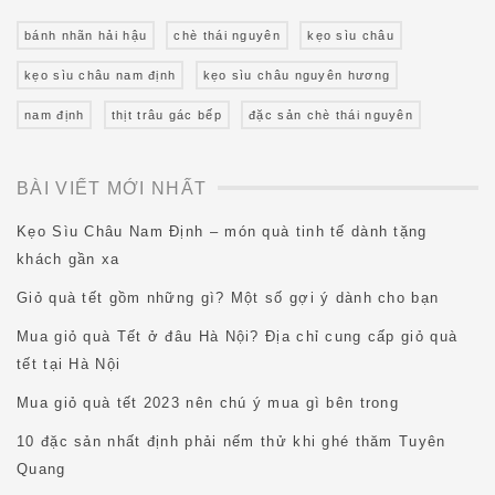
bánh nhãn hải hậu
chè thái nguyên
kẹo sìu châu
kẹo sìu châu nam định
kẹo sìu châu nguyên hương
nam định
thịt trâu gác bếp
đặc sản chè thái nguyên
BÀI VIẾT MỚI NHẤT
Kẹo Sìu Châu Nam Định – món quà tinh tế dành tặng
khách gần xa
Giỏ quà tết gồm những gì? Một số gợi ý dành cho bạn
Mua giỏ quà Tết ở đâu Hà Nội? Địa chỉ cung cấp giỏ quà
tết tại Hà Nội
Mua giỏ quà tết 2023 nên chú ý mua gì bên trong
10 đặc sản nhất định phải nếm thử khi ghé thăm Tuyên
Quang