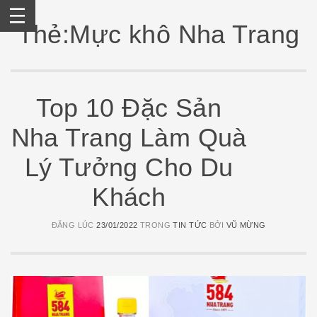
Skip
to
Thẻ:Mực khô Nha Trang
content
Top 10 Đặc Sản
Nha Trang Làm Quà
Lý Tưởng Cho Du
Khách
ĐĂNG LÚC
23/01/2022
TRONG
TIN TỨC
BỞI
VŨ MỪNG