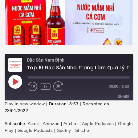
Đặc Sản Nam Định
Top 10 Đặc Sản Nha Trang Làm Quà Lý Tưởng Cho Du Khách
Play
1x
00:00
/
8:53
Episode
SHARE
Play in new window
|
Duration: 8:53
|
Recorded on
23/01/2022
SHARE
Subscribe:
Acast
|
Amazon
|
Anchor
|
Apple Podcasts
|
Google
LINK
Play
|
Google Podcasts
|
Spotify
|
Stitcher