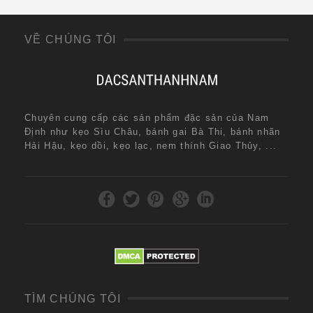
VỀ CHÚNG TÔI
Chuyên cung cấp các sản phẩm đặc sản của Nam
Định như kẹo Sìu Châu, bánh gai Bà Thi, bánh nhãn
Hải Hậu, kẹo dồi, kẹo lạc, nem thính Giao Thủy, ...
TÌM CHÚNG TÔI