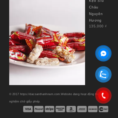
Kẹo Sìu
Châu
Nguyên
Hương
135,000
₫
© 2017 https://dacsanthanhnam.com.Website đang hoạt động thử
nghiệm chờ giấy phép.