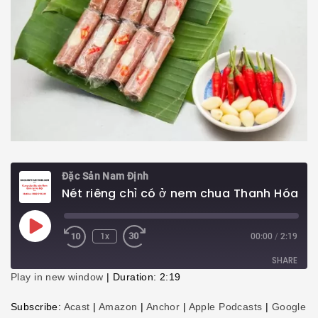
Đặc Sản Nam Định
Nét riêng chỉ có ở nem chua Thanh Hóa
Play
1x
00:00
/
2:19
Episode
SHARE
Play in new window
|
Duration: 2:19
SHARE
Subscribe:
Acast
|
Amazon
|
Anchor
|
Apple Podcasts
|
Google