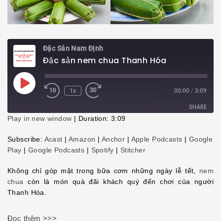
Đặc Sản Nam Định
Đặc sản nem chua Thanh Hóa
Play
1x
00:00
/
3:09
Episode
SHARE
Play in new window
|
Duration: 3:09
SHARE
Subscribe:
Acast
|
Amazon
|
Anchor
|
Apple Podcasts
|
Google
Play
|
Google Podcasts
|
Spotify
|
Stitcher
LINK
Không chỉ góp mặt trong bữa cơm những ngày lễ tết,
nem
EMBED
chua
còn là món quà đãi khách quý đến chơi của người
Thanh Hóa.
Đọc thêm >>>