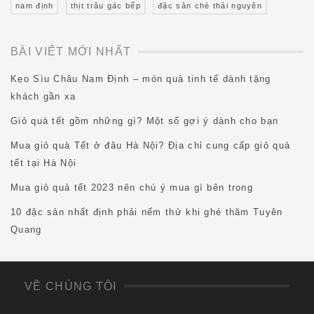
nam định
thịt trâu gác bếp
đặc sản chè thái nguyên
BÀI VIẾT MỚI NHẤT
Kẹo Sìu Châu Nam Định – món quà tinh tế dành tặng
khách gần xa
Giỏ quà tết gồm những gì? Một số gợi ý dành cho bạn
Mua giỏ quà Tết ở đâu Hà Nội? Địa chỉ cung cấp giỏ quà
tết tại Hà Nội
Mua giỏ quà tết 2023 nên chú ý mua gì bên trong
10 đặc sản nhất định phải nếm thử khi ghé thăm Tuyên
Quang
VỀ CHÚNG TÔI