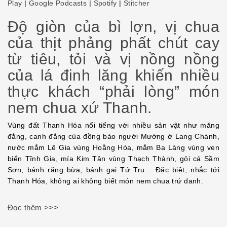
Play
|
Google Podcasts
|
Spotify
|
Stitcher
LINK
Độ giòn của bì lợn, vị chua
EMBED
của thịt phảng phất chút cay
từ tiêu, tỏi và vị nồng nồng
của lá đinh lăng khiến nhiều
thực khách “phải lòng” món
nem chua xứ Thanh.
Vùng đất Thanh Hóa nổi tiếng với nhiều sản vật như măng
đắng, canh đắng của đồng bào người Mường ở Lang Chánh,
nước mắm Lê Gia vùng Hoằng Hóa, mắm Ba Làng vùng ven
biển Tĩnh Gia, mía Kim Tân vùng Thạch Thành, gỏi cá Sầm
Sơn, bánh răng bừa, bánh gai Tứ Trụ… Đặc biệt, nhắc tới
Thanh Hóa, không ai không biết món nem chua trứ danh.
Đọc thêm >>>