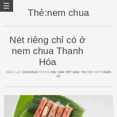
Skip
to
Thẻ:nem chua
content
Nét riêng chỉ có ở
nem chua Thanh
Hóa
ĐĂNG LÚC
09/09/2019
TRONG
ĐẶC SẢN VIỆT NAM
,
TIN TỨC
BỞI
THUẬN
VŨ