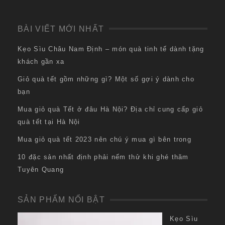
BÀI VIẾT MỚI NHẤT
Kẹo Sìu Châu Nam Định – món quà tinh tế dành tặng
khách gần xa
Giỏ quà tết gồm những gì? Một số gợi ý dành cho
bạn
Mua giỏ quà Tết ở đâu Hà Nội? Địa chỉ cung cấp giỏ
quà tết tại Hà Nội
Mua giỏ quà tết 2023 nên chú ý mua gì bên trong
10 đặc sản nhất định phải nếm thử khi ghé thăm
Tuyên Quang
SẢN PHẨM NỔI BẬT
Kẹo Sìu