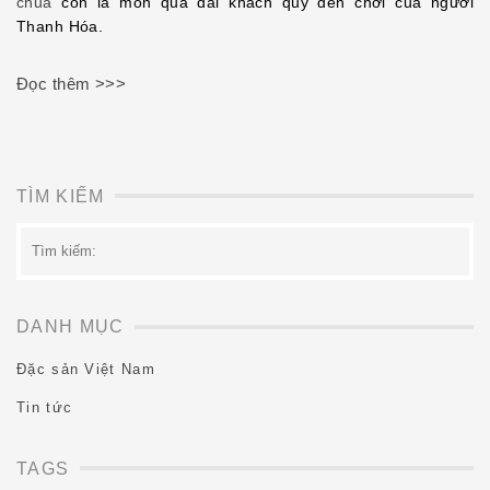
chua
còn là món quà đãi khách quý đến chơi của người
Thanh Hóa.
Đọc thêm >>>
TÌM KIẾM
Tìm
kiếm:
DANH MỤC
Đặc sản Việt Nam
Tin tức
TAGS