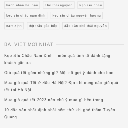
bánh nhãn hải hậu
chè thái nguyên
kẹo sìu châu
kẹo sìu châu nam định
kẹo sìu châu nguyên hương
nam định
thịt trâu gác bếp
đặc sản chè thái nguyên
BÀI VIẾT MỚI NHẤT
Kẹo Sìu Châu Nam Định – món quà tinh tế dành tặng
khách gần xa
Giỏ quà tết gồm những gì? Một số gợi ý dành cho bạn
Mua giỏ quà Tết ở đâu Hà Nội? Địa chỉ cung cấp giỏ quà
tết tại Hà Nội
Mua giỏ quà tết 2023 nên chú ý mua gì bên trong
10 đặc sản nhất định phải nếm thử khi ghé thăm Tuyên
Quang