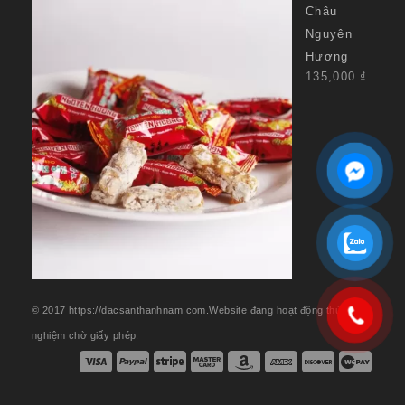
Châu
Nguyên
Hương
135,000
₫
© 2017 https://dacsanthanhnam.com.Website đang hoạt động thử
nghiệm chờ giấy phép.