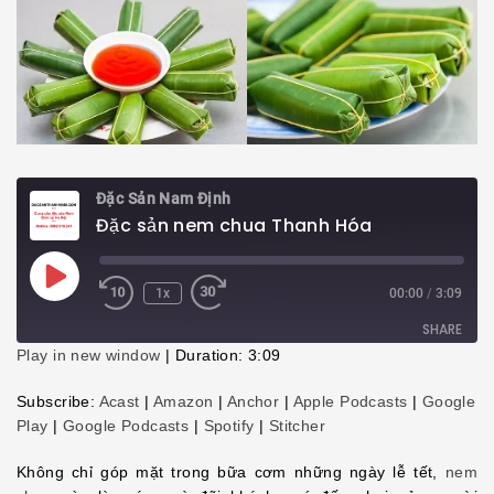
Đặc Sản Nam Định
Đặc sản nem chua Thanh Hóa
Play
1x
00:00
/
3:09
Episode
SHARE
Play in new window
|
Duration: 3:09
SHARE
Subscribe:
Acast
|
Amazon
|
Anchor
|
Apple Podcasts
|
Google
Play
|
Google Podcasts
|
Spotify
|
Stitcher
LINK
Không chỉ góp mặt trong bữa cơm những ngày lễ tết,
nem
EMBED