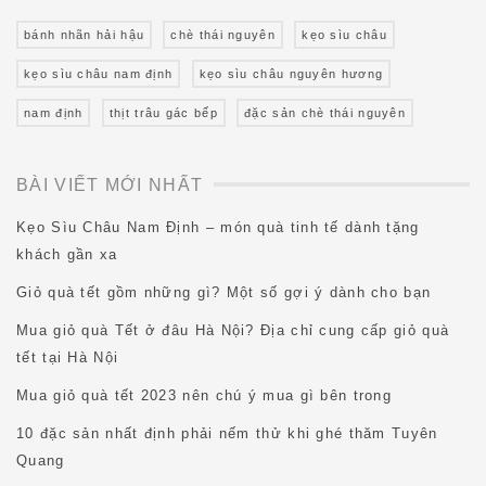
bánh nhãn hải hậu
chè thái nguyên
kẹo sìu châu
kẹo sìu châu nam định
kẹo sìu châu nguyên hương
nam định
thịt trâu gác bếp
đặc sản chè thái nguyên
BÀI VIẾT MỚI NHẤT
Kẹo Sìu Châu Nam Định – món quà tinh tế dành tặng
khách gần xa
Giỏ quà tết gồm những gì? Một số gợi ý dành cho bạn
Mua giỏ quà Tết ở đâu Hà Nội? Địa chỉ cung cấp giỏ quà
tết tại Hà Nội
Mua giỏ quà tết 2023 nên chú ý mua gì bên trong
10 đặc sản nhất định phải nếm thử khi ghé thăm Tuyên
Quang