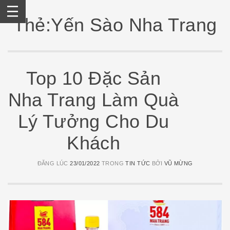
Skip
to
Thẻ:Yến Sào Nha Trang
content
Top 10 Đặc Sản
Nha Trang Làm Quà
Lý Tưởng Cho Du
Khách
ĐĂNG LÚC
23/01/2022
TRONG
TIN TỨC
BỞI
VŨ MỪNG