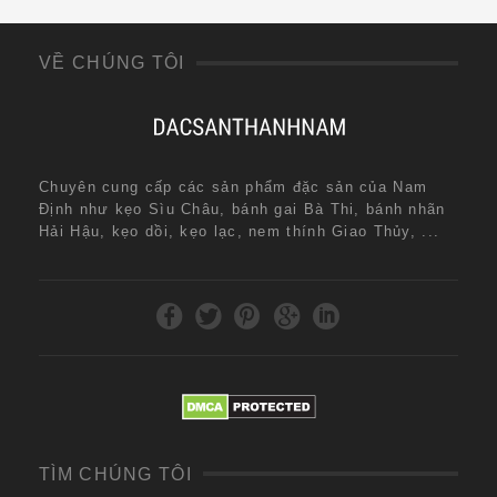
VỀ CHÚNG TÔI
Chuyên cung cấp các sản phẩm đặc sản của Nam
Định như kẹo Sìu Châu, bánh gai Bà Thi, bánh nhãn
Hải Hậu, kẹo dồi, kẹo lạc, nem thính Giao Thủy, ...
TÌM CHÚNG TÔI