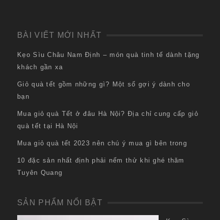
BÀI VIẾT MỚI NHẤT
Kẹo Sìu Châu Nam Định – món quà tinh tế dành tặng
khách gần xa
Giỏ quà tết gồm những gì? Một số gợi ý dành cho
bạn
Mua giỏ quà Tết ở đâu Hà Nội? Địa chỉ cung cấp giỏ
quà tết tại Hà Nội
Mua giỏ quà tết 2023 nên chú ý mua gì bên trong
10 đặc sản nhất định phải nếm thử khi ghé thăm
Tuyên Quang
SẢN PHẨM NỔI BẬT