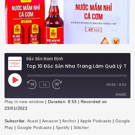
Đặc Sản Nam Định
Top 10 Đặc Sản Nha Trang Làm Quà Lý Tưởng Cho Du Khách
Play
1x
00:00
/
8:53
Episode
SHARE
Play in new window
|
Duration: 8:53
|
Recorded on
23/01/2022
SHARE
Subscribe:
Acast
|
Amazon
|
Anchor
|
Apple Podcasts
|
Google
LINK
Play
|
Google Podcasts
|
Spotify
|
Stitcher