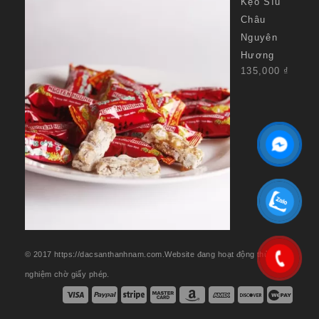
Kẹo Sìu
Châu
Nguyên
Hương
135,000
₫
© 2017 https://dacsanthanhnam.com.Website đang hoạt động thử
nghiệm chờ giấy phép.