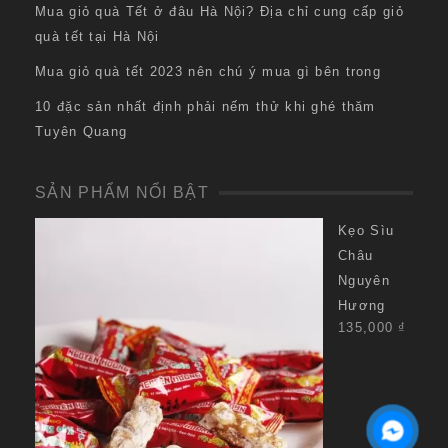
Mua giỏ quà Tết ở đâu Hà Nội? Địa chỉ cung cấp giỏ
quà tết tại Hà Nội
Mua giỏ quà tết 2023 nên chú ý mua gì bên trong
10 đặc sản nhất định phải nếm thử khi ghé thăm
Tuyên Quang
SẢN PHẨM NỔI BẬT
Kẹo Sìu
Châu
Nguyên
Hương
135,000
₫