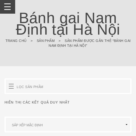
Skip
to
Bánh gai Nam
content
Định tại Hà Nội
TRANG CHỦ
>
SẢN PHẨM
>
SẢN PHẨM ĐƯỢC GẮN THẺ “BÁNH GAI
NAM ĐỊNH TẠI HÀ NỘI”
LỌC SẢN PHẨM
HIỂN THỊ CÁC KẾT QUẢ DUY NHẤT