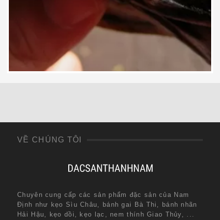
125,000
₫
VỀ CHÚNG TÔI
Chuyên cung cấp các sản phẩm đặc sản của Nam
Định như kẹo Sìu Châu, bánh gai Bà Thi, bánh nhãn
Hải Hậu, kẹo dồi, kẹo lạc, nem thính Giao Thủy, ...