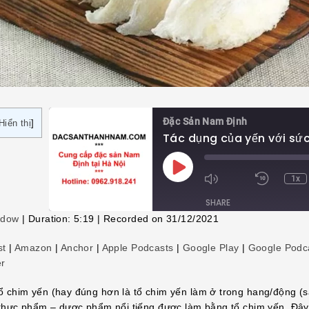
Đặc Sản Nam Định
Hiển thị
]
Play
1x
Episode
SHARE
ndow
|
Duration: 5:19
|
Recorded on 31/12/2021
SHARE
st
|
Amazon
|
Anchor
|
Apple Podcasts
|
Google Play
|
Google Podc
er
LINK
tổ chim yến (hay đúng hơn là tổ chim yến làm ở trong hang/động (s
EMBED
i thực phẩm – dược phẩm nổi tiếng được làm bằng tổ chim yến. Đâ