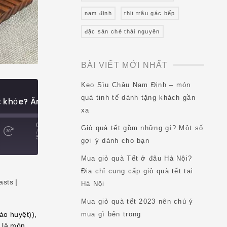
nam định
thịt trâu gác bếp
đặc sản chè thái nguyên
BÀI VIẾT MỚI NHẤT
Kẹo Sìu Châu Nam Định – món
quà tinh tế dành tặng khách gần
Tác dụng của yến với sức khỏe? Ăn nhiều có tốt không?
xa
00:00
Giỏ quà tết gồm những gì? Một số
/
5:19
gợi ý dành cho bạn
Mua giỏ quà Tết ở đâu Hà Nội?
Địa chỉ cung cấp giỏ quà tết tại
asts
|
Hà Nội
Mua giỏ quà tết 2023 nên chú ý
ào huyệt)),
mua gì bên trong
y là món