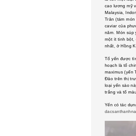
cao lương mỹ v
Malaysia, Indo
Trân (tám món 
caviar của phư
năm. Món súp y
một ít tinh bộ
nhất, ở Hồng K
Tổ yến được tì
hoạch là tổ ch
maximus (yến T
Đảo trên thị t
loại yến sào nà
trắng và tổ mà
Yến có tác dụn
dacsanthanhn