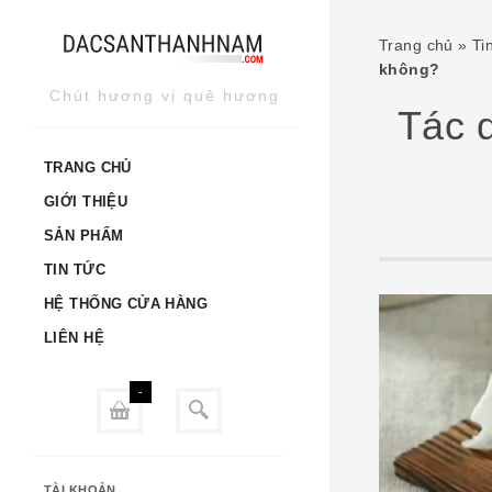
Skip
to
Trang chủ
»
Ti
content
không?
Chút hương vị quê hương
Tác 
TRANG CHỦ
GIỚI THIỆU
SẢN PHẨM
TIN TỨC
HỆ THỐNG CỬA HÀNG
LIÊN HỆ
-
TÀI KHOẢN