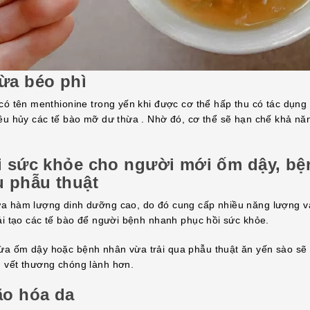
ừa béo phì
 có tên menthionine trong yến khi được cơ thể hấp thu có tác dụng
iêu hủy các tế bào mỡ dư thừa . Nhờ đó, cơ thể sẽ hạn chế khả nă
i sức khỏe cho người mới ốm dậy, bệ
u phẫu thuật
a hàm lượng dinh dưỡng cao, do đó cung cấp nhiều năng lượng v
tái tạo các tế bào để người bệnh nhanh phục hồi sức khỏe.
a ốm dậy hoặc bệnh nhân vừa trải qua phẫu thuật ăn yến sào sẽ 
 vết thương chóng lành hơn.
ão hóa da