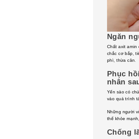
Ngăn ng
Chất axit amin
chắc cơ bắp, t
phì, thừa cân.
Phục hồ
nhân sa
Yến sào có chứ
vào quá trình 
Những người vừ
thể khỏe mạnh,
Chống l