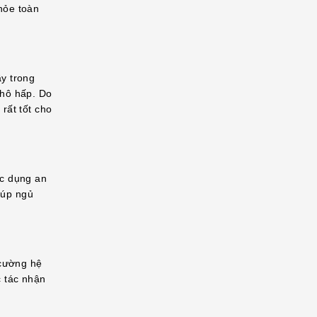
hỏe toàn
y trong
 hô hấp. Do
rất tốt cho
ác dụng an
iúp ngủ
 cường hệ
c tác nhận