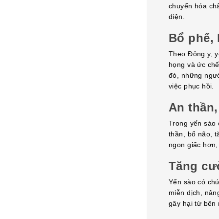
chuyển hóa chấ
diện.
Bổ phế,
Theo Đông y, y
họng và ức chế
đó, những ngườ
việc phục hồi.
An thần,
Trong yến sào 
thần, bổ não, t
ngon giấc hơn,
Tăng cư
Yến sào có chứ
miễn dịch, nân
gây hại từ bên