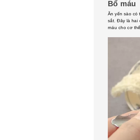
Bổ máu
Ăn yến sào có 
sắt. Đây là hai
máu cho cơ th