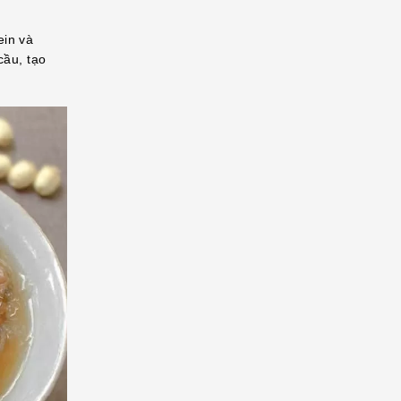
ein và
cầu, tạo