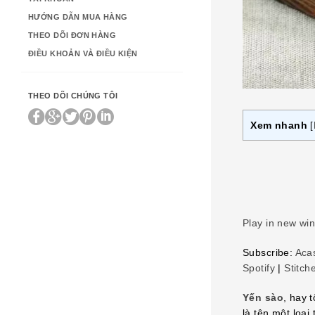
HƯỚNG DẪN MUA HÀNG
THEO DÕI ĐƠN HÀNG
ĐIỀU KHOẢN VÀ ĐIỀU KIỆN
THEO DÕI CHÚNG TÔI
Xem nhanh
[
Play in new wi
Subscribe:
Aca
Spotify
|
Stitch
Yến sào
, hay 
là tên một loạ