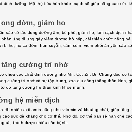
t dinh dưỡng. Một hệ tiêu hóa khỏe mạnh sẽ giúp nâng cao sức k
 long đờm, giảm ho
ến sào có tác dụng dưỡng âm, bổ phế, giảm ho, làm sạch dịch nhầ
 phản ứng dị ứng gây viêm đường hô hấp, cải thiện chức năng hệ
i bị ho, ho có đờm, hen suyễn, cảm cúm, viêm phổi ăn yến sào sẽ 
 tăng cường trí nhớ
có chứa các chất dinh dưỡng như Mn, Cu, Zn, Br. Chúng đều có t
ăng cường trí nhớ và sự tập trung, xoa dịu căng thẳng thần kinh, g
 tờ đó tăng cường hệ thần kinh khỏe mạnh.
ờng hệ miễn dịch
a rất nhiều axit amin cũng như vitamin và khoáng chất, giúp tăng
g cao sức đề kháng cho cơ thể. Nhờ đó, cơ thể bạn sẽ hạn chế cá
 ngoài, tránh được nhiều căn bệnh.