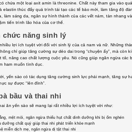
ó chứa một loại axit amin là threonine. Chất này tham gia vào quá
à elastin thúc đẩy quá trình tái tạo các tế bào mới, làm tăng độ đàn
da, làm sáng da, ngăn sự hình thành của các vết nám, tàn nhang v
ậm tiến trình lão hóa của cơ thể.
n chức năng sinh lý
nhiều lợi ích tuyệt vời đối với sinh lý của cả nam và nữ. Những th
không chỉ giúp tăng cường sự dẻo dai trong “chuyện ấy”, mà còn kí
iết tố, nâng cao chất lượng cuộc yêu. Nó cũng giúp ngăn ngừa các 
iảm ham muốn tình dục.
ới, yến sào có tác dụng tăng cường sinh lực phái mạnh, tăng sự 
hực sự được “lên đỉnh”.
bà bầu và thai nhi
i ăn yến sào sẽ mang lại rất nhiều lợi ích tuyệt vời như:
ẳng, mệt mỏi, ngăn ngừa thiếu hụt chất dinh dưỡng khi bị ốm nghén
 dưỡng chất quý giúp thai nhi phát triển khỏe mạnh
 miễn dịch mẹ, ngăn ngừa dị tật thai nhi