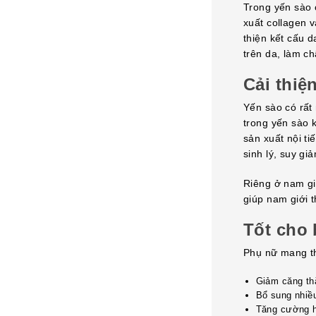
Trong yến sào c
xuất collagen v
thiện kết cấu 
trên da, làm ch
Cải thiệ
Yến sào có rất 
trong yến sào 
sản xuất nội t
sinh lý, suy g
Riêng ở nam gi
giúp nam giới t
Tốt cho 
Phụ nữ mang tha
Giảm căng th
Bổ sung nhiều
Tăng cường hệ