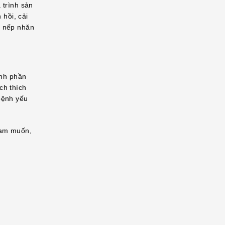
 trình sản
 hồi, cải
à nếp nhăn
ành phần
ch thích
bệnh yếu
ham muốn,