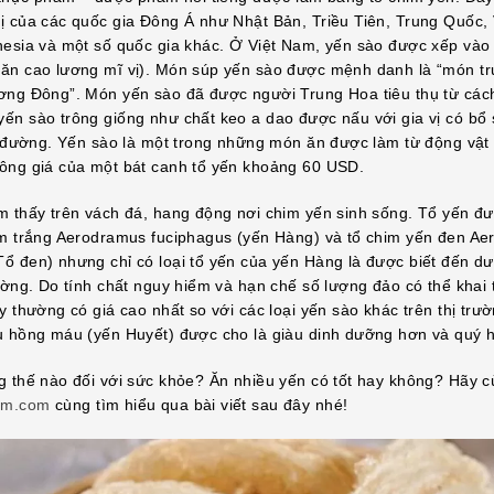
ị của các quốc gia Đông Á như Nhật Bản, Triều Tiên, Trung Quốc,
nesia và một số quốc gia khác. Ở Việt Nam, yến sào được xếp vào
ăn cao lương mĩ vị). Món súp yến sào được mệnh danh là “món tr
ơng Đông”. Món yến sào đã được người Trung Hoa tiêu thụ từ các
ến sào trông giống như chất keo a dao được nấu với gia vị có bổ
t, đường. Yến sào là một trong những món ăn được làm từ động vật
ông giá của một bát canh tổ yến khoảng 60 USD.
m thấy trên vách đá, hang động nơi chim yến sinh sống. Tổ yến đư
im trắng Aerodramus fuciphagus (yến Hàng) và tổ chim yến đen A
ổ đen) nhưng chỉ có loại tổ yến của yến Hàng là được biết đến dư
rường. Do tính chất nguy hiểm và hạn chế số lượng đảo có thể khai
y thường có giá cao nhất so với các loại yến sào khác trên thị trư
u hồng máu (yến Huyết) được cho là giàu dinh dưỡng hơn và quý 
g thế nào đối với sức khỏe? Ăn nhiều yến có tốt hay không? Hãy 
am.com
cùng tìm hiểu qua bài viết sau đây nhé!