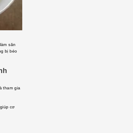
 làm săn
ng bị béo
nh
à tham gia
giúp cơ