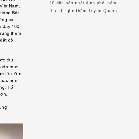
10 đặc sản nhất định phải nếm
 Việt Nam,
thử khi ghé thăm Tuyên Quang
 hàng Bát
ứng cá
h đây 400
 sung thêm
 đắt đỏ
ợc thu
erodramus
ới tên Yến
 thác nên
ờng. Tổ
hơn.
cùng