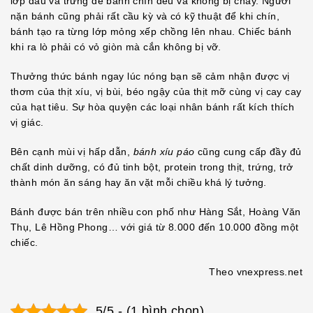
lớp dầu và trứng để bánh chín đều và không bị cháy. Người
nặn bánh cũng phải rất cầu kỳ và có kỹ thuật để khi chín,
bánh tạo ra từng lớp mỏng xếp chồng lên nhau. Chiếc bánh
khi ra lò phải có vỏ giòn mà cắn không bị vỡ.
Thưởng thức bánh ngay lúc nóng bạn sẽ cảm nhận được vị
thơm của thịt xíu, vị bùi, béo ngậy của thịt mỡ cùng vị cay cay
của hạt tiêu. Sự hòa quyện các loại nhân bánh rất kích thích
vị giác.
Bên cạnh mùi vị hấp dẫn,
bánh xíu páo
cũng cung cấp đầy đủ
chất dinh dưỡng, có đủ tinh bột, protein trong thịt, trứng, trở
thành món ăn sáng hay ăn vặt mỗi chiều khá lý tưởng.
Bánh được bán trên nhiều con phố như Hàng Sắt, Hoàng Văn
Thụ, Lê Hồng Phong… với giá từ 8.000 đến 10.000 đồng một
chiếc.
Theo vnexpress.net
5/5 - (1 bình chọn)