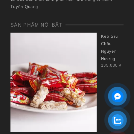
Tuyên Quang
SẢN PHẨM NỔI BẬT
Kẹo Sìu
Châu
Nguyên
Hương
135,000
₫