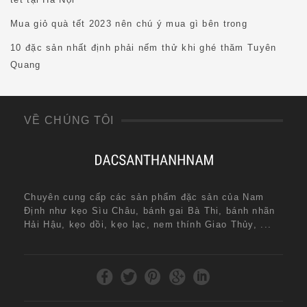
Mua giỏ quà tết 2023 nên chú ý mua gì bên trong
10 đặc sản nhất định phải nếm thử khi ghé thăm Tuyên
Quang
VỀ CHÚNG TÔI
Chuyên cung cấp các sản phẩm đặc sản của Nam
Định như kẹo Sìu Châu, bánh gai Bà Thi, bánh nhãn
Hải Hậu, kẹo dồi, kẹo lạc, nem thính Giao Thủy, ...