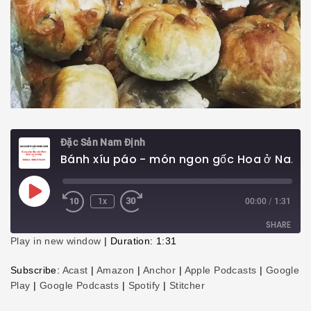
Đặc Sản Nam Định
Bánh xíu páo - món ngon gốc Hoa ở Nam Định
Play
1x
00:00
/
1:31
Episode
SHARE
Play in new window
|
Duration: 1:31
SHARE
Subscribe:
Acast
|
Amazon
|
Anchor
|
Apple Podcasts
|
Google
Play
|
Google Podcasts
|
Spotify
|
Stitcher
LINK