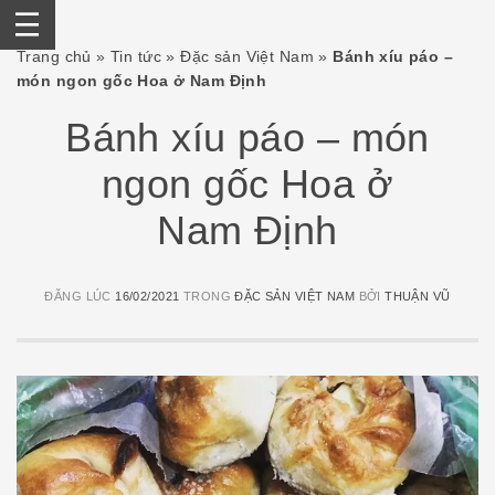
Skip
Trang chủ
»
Tin tức
»
Đặc sản Việt Nam
»
Bánh xíu páo –
to
món ngon gốc Hoa ở Nam Định
content
Bánh xíu páo – món
ngon gốc Hoa ở
Nam Định
ĐĂNG LÚC
16/02/2021
TRONG
ĐẶC SẢN VIỆT NAM
BỞI
THUẬN VŨ