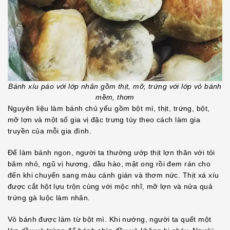
Bánh xíu páo với lớp nhân gồm thịt, mỡ, trứng với lớp vỏ bánh
mềm, thơm
Nguyên liệu làm bánh chủ yếu gồm bột mì, thịt, trứng, bột,
mỡ lợn và một số gia vị đặc trưng tùy theo cách làm gia
truyền của mỗi gia đình.
Để làm bánh ngon, người ta thường ướp thịt lợn thăn với tỏi
băm nhỏ, ngũ vị hương, dầu hào, mật ong rồi đem rán cho
đến khi chuyển sang màu cánh gián và thơm nức. Thịt xá xíu
được cắt hột lựu trộn cùng với mộc nhĩ, mỡ lợn và nửa quả
trứng gà luộc làm nhân.
Vỏ bánh được làm từ bột mì. Khi nướng, người ta quết một