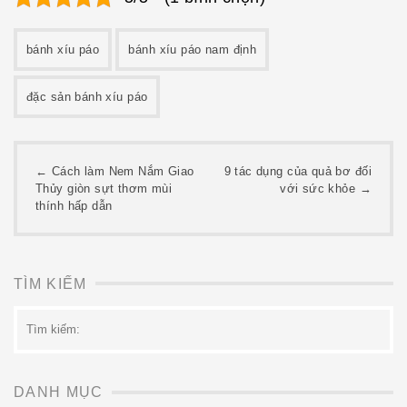
bánh xíu páo
bánh xíu páo nam định
đặc sản bánh xíu páo
Post
←
Cách làm Nem Nắm Giao
9 tác dụng của quả bơ đối
Thủy giòn sựt thơm mùi
với sức khỏe
→
navigation
thính hấp dẫn
TÌM KIẾM
Tìm
kiếm:
DANH MỤC