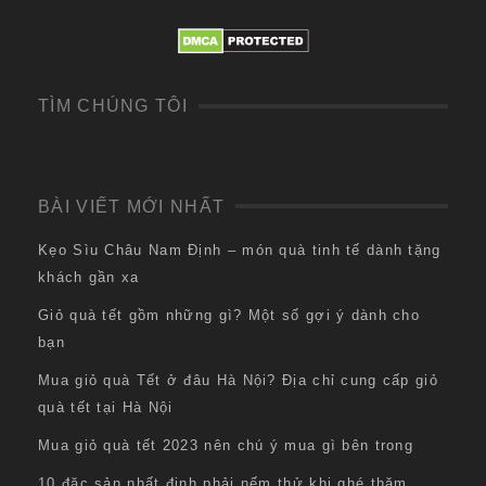
TÌM CHÚNG TÔI
BÀI VIẾT MỚI NHẤT
Kẹo Sìu Châu Nam Định – món quà tinh tế dành tặng
khách gần xa
Giỏ quà tết gồm những gì? Một số gợi ý dành cho
bạn
Mua giỏ quà Tết ở đâu Hà Nội? Địa chỉ cung cấp giỏ
quà tết tại Hà Nội
Mua giỏ quà tết 2023 nên chú ý mua gì bên trong
10 đặc sản nhất định phải nếm thử khi ghé thăm