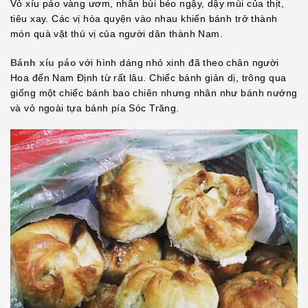
Vỏ xíu páo vàng ươm, nhân bùi béo ngậy, dậy mùi của thịt,
EMBED
tiêu xay. Các vị hòa quyện vào nhau khiến bánh trở thành
món quà vặt thú vị của người dân thành Nam.
Bánh xíu páo
với hình dáng nhỏ xinh đã theo chân người
Hoa đến Nam Định từ rất lâu. Chiếc bánh giản dị, trông qua
giống một chiếc bánh bao chiên nhưng nhân như bánh nướng
và vỏ ngoài tựa bánh pía Sóc Trăng.