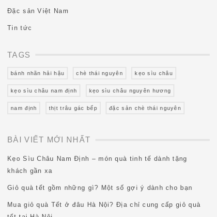
Đặc sản Việt Nam
Tin tức
TAGS
bánh nhãn hải hậu
chè thái nguyên
kẹo sìu châu
kẹo sìu châu nam định
kẹo sìu châu nguyên hương
nam định
thịt trâu gác bếp
đặc sản chè thái nguyên
BÀI VIẾT MỚI NHẤT
Kẹo Sìu Châu Nam Định – món quà tinh tế dành tặng
khách gần xa
Giỏ quà tết gồm những gì? Một số gợi ý dành cho bạn
Mua giỏ quà Tết ở đâu Hà Nội? Địa chỉ cung cấp giỏ quà
tết tại Hà Nội