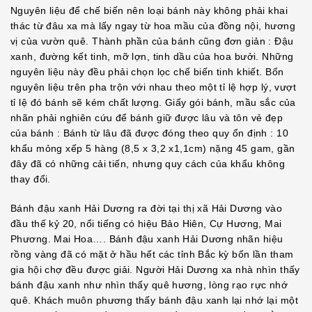
Nguyên liệu để chế biến nên loại bánh này không phải khai
thác từ đâu xa mà lấy ngay từ hoa mầu của đồng nội, hương
vị của vườn quê. Thành phần của bánh cũng đơn giản : Đậu
xanh, đường kết tinh, mỡ lợn, tinh dầu của hoa bưởi. Những
nguyên liệu này đều phải chọn lọc chế biến tinh khiết. Bốn
nguyên liệu trên pha trộn với nhau theo một tỉ lệ hợp lý, vượt
tỉ lệ đó bánh sẽ kém chất lượng. Giấy gói bánh, mầu sắc của
nhãn phải nghiên cứu để bánh giữ được lâu và tôn vẻ đẹp
của bánh : Bánh từ lâu đã được đóng theo quy ổn định : 10
khẩu mỏng xếp 5 hàng (8,5 x 3,2 x1,1cm) nặng 45 gam, gần
đây đã có những cải tiến, nhưng quy cách của khẩu không
thay đổi.
Bánh đậu xanh Hải Dương ra đời tại thị xã Hải Dương vào
đầu thế kỷ 20, nổi tiếng có hiệu Bảo Hiên, Cự Hương, Mai
Phương. Mai Hoa…. Bánh đậu xanh Hải Dương nhãn hiệu
rồng vàng đã có mặt ở hầu hết các tỉnh Bắc kỳ bốn lần tham
gia hội chợ đều được giải. Người Hải Dương xa nhà nhìn thấy
bánh đậu xanh như nhìn thấy quê hương, lòng rạo rực nhớ
quê. Khách muôn phương thấy bánh đậu xanh lại nhớ lại một