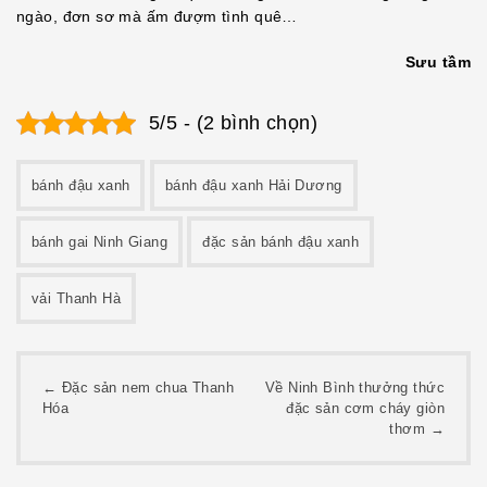
ngào, đơn sơ mà ấm đượm tình quê…
Sưu tầm
5/5 - (2 bình chọn)
bánh đậu xanh
bánh đậu xanh Hải Dương
bánh gai Ninh Giang
đặc sản bánh đậu xanh
vải Thanh Hà
Post
←
Đặc sản nem chua Thanh
Về Ninh Bình thưởng thức
Hóa
đặc sản cơm cháy giòn
navigation
thơm
→