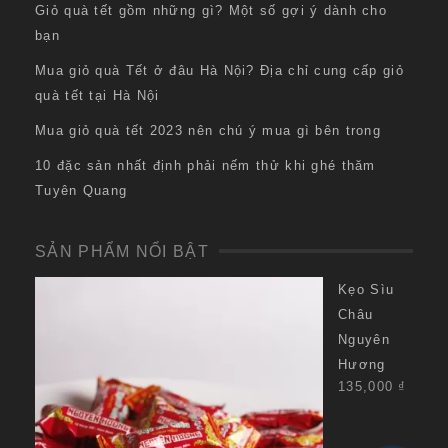
Giỏ quà tết gồm những gì? Một số gợi ý dành cho
bạn
Mua giỏ quà Tết ở đâu Hà Nội? Địa chỉ cung cấp giỏ
quà tết tại Hà Nội
Mua giỏ quà tết 2023 nên chú ý mua gì bên trong
10 đặc sản nhất định phải nếm thử khi ghé thăm
Tuyên Quang
SẢN PHẨM NỔI BẬT
Kẹo Sìu
Châu
Nguyên
Hương
135,000
₫