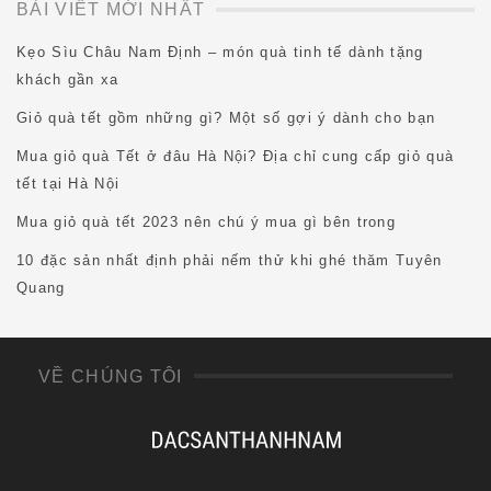
BÀI VIẾT MỚI NHẤT
Kẹo Sìu Châu Nam Định – món quà tinh tế dành tặng
khách gần xa
Giỏ quà tết gồm những gì? Một số gợi ý dành cho bạn
Mua giỏ quà Tết ở đâu Hà Nội? Địa chỉ cung cấp giỏ quà
tết tại Hà Nội
Mua giỏ quà tết 2023 nên chú ý mua gì bên trong
10 đặc sản nhất định phải nếm thử khi ghé thăm Tuyên
Quang
VỀ CHÚNG TÔI