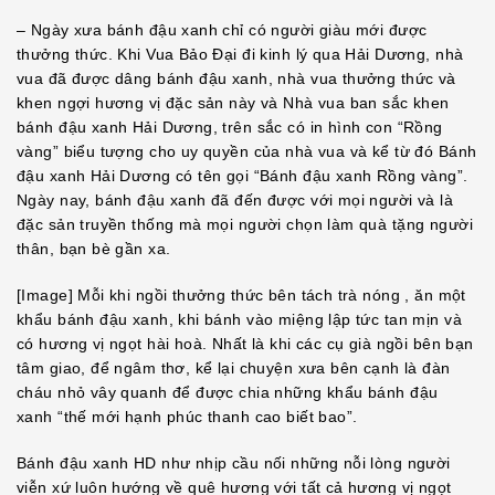
– Ngày xưa bánh đậu xanh chỉ có người giàu mới được
thưởng thức. Khi Vua Bảo Đại đi kinh lý qua Hải Dương, nhà
vua đã được dâng bánh đậu xanh, nhà vua thưởng thức và
khen ngợi hương vị đặc sản này và Nhà vua ban sắc khen
bánh đậu xanh Hải Dương, trên sắc có in hình con “Rồng
vàng” biểu tượng cho uy quyền của nhà vua và kể từ đó Bánh
đậu xanh Hải Dương có tên gọi “Bánh đậu xanh Rồng vàng”.
Ngày nay, bánh đậu xanh đã đến được với mọi người và là
đặc sản truyền thống mà mọi người chọn làm quà tặng người
thân, bạn bè gần xa.
[Image] Mỗi khi ngồi thưởng thức bên tách trà nóng , ăn một
khẩu bánh đậu xanh, khi bánh vào miệng lập tức tan mịn và
có hương vị ngọt hài hoà. Nhất là khi các cụ già ngồi bên bạn
tâm giao, để ngâm thơ, kể lại chuyện xưa bên cạnh là đàn
cháu nhỏ vây quanh để được chia những khẩu bánh đậu
xanh “thế mới hạnh phúc thanh cao biết bao”.
Bánh đậu xanh HD như nhịp cầu nối những nỗi lòng người
viễn xứ luôn hướng về quê hương với tất cả hương vị ngọt