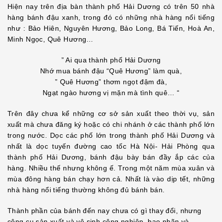
Hiện nay trên địa bàn thành phố Hải Dương có trên 50 nhà
hàng bánh đậu xanh, trong đó có những nhà hàng nổi tiếng
như : Bảo Hiên, Nguyên Hương, Bảo Long, Bá Tiến, Hoà An,
Minh Ngọc, Quê Hương…
” Ai qua thành phố Hải Dương
Nhớ mua bánh đậu “Quê Hương” làm quà,
” Quê Hương” thơm ngọt đậm đà,
Ngạt ngào hương vị mặn mà tình quê… “
Trên đây chưa kể những cơ sở sản xuất theo thời vụ, sản
xuất mà chưa đăng ký hoặc có chi nhánh ở các thành phố lớn
trong nước. Dọc các phố lớn trong thành phố Hải Dương và
nhất là dọc tuyến đường cao tốc Hà Nội- Hải Phòng qua
thành phố Hải Dương, bánh đậu bày bán đầy ắp các của
hàng. Nhiều thế nhưng không ế. Trong một năm mùa xuân và
mùa đông hàng bán chạy hơn cả. Nhất là vào dịp tết, những
nhà hàng nổi tiếng thường không đủ bánh bán.
Thành phần của bánh đến nay chưa có gì thay đổi, nhưng
công cụ sản xuất và vệ sinh công nghiệp, bao nhãn và