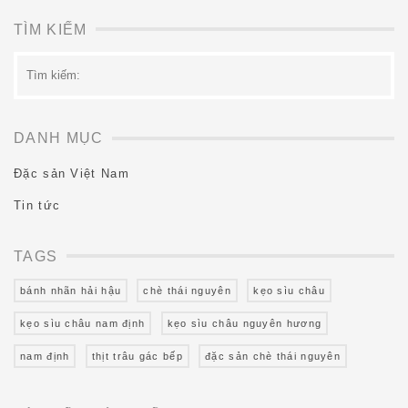
TÌM KIẾM
Tìm
kiếm:
DANH MỤC
Đặc sản Việt Nam
Tin tức
TAGS
bánh nhãn hải hậu
chè thái nguyên
kẹo sìu châu
kẹo sìu châu nam định
kẹo sìu châu nguyên hương
nam định
thịt trâu gác bếp
đặc sản chè thái nguyên