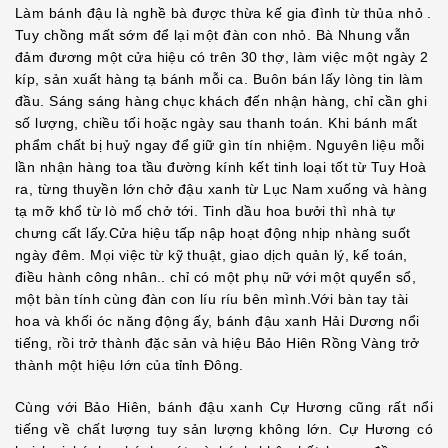
Làm bánh đậu là nghề bà được thừa kế gia đình từ thủa nhỏ .
Tuy chồng mất sớm để lại một đàn con nhỏ. Bà Nhung vẫn
đảm đương một cửa hiệu có trên 30 thợ, làm việc một ngày 2
kíp, sản xuất hàng tạ bánh mỗi ca. Buôn bán lấy lòng tin làm
đầu. Sáng sáng hàng chục khách đến nhận hàng, chỉ cần ghi
số lượng, chiều tối hoặc ngày sau thanh toán. Khi bánh mất
phẩm chất bị huỷ ngay để giữ gìn tín nhiệm. Nguyên liệu mỗi
lần nhận hàng toa tầu đường kính kết tinh loại tốt từ Tuy Hoà
ra, từng thuyền lớn chở đậu xanh từ Lục Nam xuống và hàng
tạ mỡ khổ từ lò mổ chở tới. Tinh dầu hoa bưởi thì nhà tự
chưng cất lấy.Cửa hiệu tấp nập hoạt động nhịp nhàng suốt
ngày đêm. Mọi việc từ kỹ thuật, giao dịch quản lý, kế toán,
điều hành công nhân.. chỉ có một phụ nữ với một quyển sổ,
một bàn tính cùng đàn con líu ríu bên mình.Với bàn tay tài
hoa và khối óc năng động ấy, bánh đậu xanh Hải Dương nổi
tiếng, rồi trở thành đặc sản và hiệu Bảo Hiên Rồng Vàng trở
thành một hiệu lớn của tỉnh Đông.
Cùng với Bảo Hiên, bánh đậu xanh Cự Hương cũng rất nổi
tiếng về chất lượng tuy sản lượng không lớn. Cự Hương có