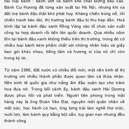
hai loại bánh : bánh ướt và bánh khô chất lượng đều cao.
Bánh Cự Hương đã từng sản xuất tại Hà Nội, nhưng khi xa
đất mẹ bánh đậu thật khó phát huy. Kháng chiến bùng nổ, rồi
chiến tranh kéo dài, thị trường bánh đậu bị thu hẹp dần. Hoà
bình lập lại bánh đậu xanh Rồng Vàng vào tổ chức sản xuất
công tư hợp doanh rồi tiến lên quốc doanh. Qua nhiều năm
tồn tại bánh đậu xanh không thiếu trên thị trường, trong đó có
nhiều loại bánh kém phẩm chất với những nhãn hiệu và giấy
bao gói khác nhau, tiếng tăm và hương vị của nó chỉ còn
trong ký ức .
Từ năm 1986, đất nước có nhiều đổi mới, một nền kinh tế thị
trường với nhiều thành phần được quan tâm và thừa nhận.
Nền kinh tế quốc gia như nắng ấm đầu xuân tạo cho trăm
hoa đua nở. Trong bối cảnh ấy, bánh đậu xanh Hải Dương
được phục hồi và phát triển. Người tiên phong trong mặt
hàng này là ông Đoàn Văn Đạt, nguyên một quân nhân về
mất sức, học hành có hạn, ông từng trải làm nghề thợ mộc,
nuôi lợn, làm bánh quy bằng bột sắn, tuy gian nan nhưng đều
thành công.