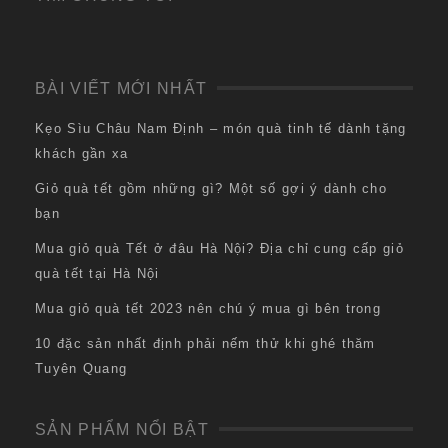
BÀI VIẾT MỚI NHẤT
Kẹo Sìu Châu Nam Định – món quà tinh tế dành tặng
khách gần xa
Giỏ quà tết gồm những gì? Một số gợi ý dành cho
bạn
Mua giỏ quà Tết ở đâu Hà Nội? Địa chỉ cung cấp giỏ
quà tết tại Hà Nội
Mua giỏ quà tết 2023 nên chú ý mua gì bên trong
10 đặc sản nhất định phải nếm thử khi ghé thăm
Tuyên Quang
SẢN PHẨM NỔI BẬT