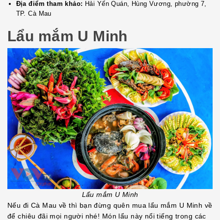
Địa điểm tham khảo:
Hải Yến Quán, Hùng Vương, phường 7,
TP. Cà Mau
Lẩu mắm U Minh
Lẩu mắm U Minh
Nếu đi Cà Mau về thì bạn đừng quên mua lẩu mắm U Minh về
để chiêu đãi mọi người nhé! Món lẩu này nổi tiếng trong các