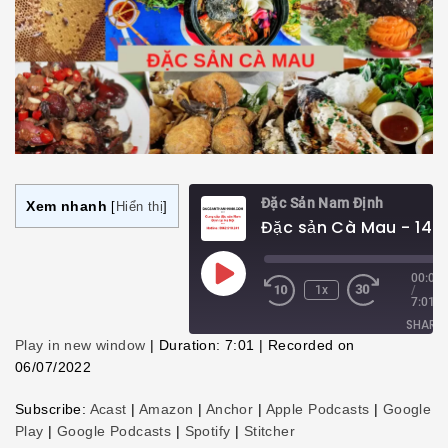
Đặc Sản Nam Định
Xem nhanh
[
Hiển thị
]
Play
00:00
1x
/
Episode
7:01
SHARE
Play in new window
|
Duration: 7:01
|
Recorded on
06/07/2022
SHARE
Subscribe:
Acast
|
Amazon
|
Anchor
|
Apple Podcasts
|
Google
LINK
Play
|
Google Podcasts
|
Spotify
|
Stitcher