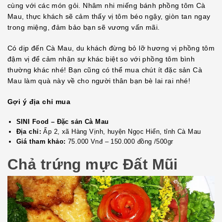
cùng với các món gỏi. Nhâm nhi miếng bánh phồng tôm Cà
Mau, thực khách sẽ cảm thấy vị tôm béo ngậy, giòn tan ngay
trong miệng, đảm bảo bạn sẽ vương vấn mãi.
Có dịp đến Cà Mau, du khách đừng bỏ lỡ hương vị phồng tôm
đậm vị để cảm nhận sự khác biệt so với phồng tôm bình
thường khác nhé! Bạn cũng có thể mua chút ít đặc sản Cà
Mau làm quà này về cho người thân bạn bè lai rai nhé!
Gợi ý địa chỉ mua
SINI Food – Đặc sản Cà Mau
Địa chỉ:
Ấp 2, xã Hàng Vịnh, huyện Ngọc Hiển, tỉnh Cà Mau
Giá tham khảo:
75.000 Vnđ – 150.000 đồng /500gr
Chả trứng mực Đất Mũi