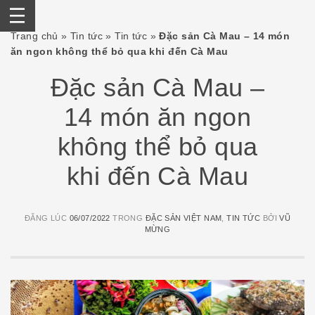
Skip
Trang chủ
»
Tin tức
»
Tin tức
»
Đặc sản Cà Mau – 14 món
to
ăn ngon không thể bỏ qua khi đến Cà Mau
content
Đặc sản Cà Mau –
14 món ăn ngon
không thể bỏ qua
khi đến Cà Mau
ĐĂNG LÚC
06/07/2022
TRONG
ĐẶC SẢN VIỆT NAM
,
TIN TỨC
BỞI
VŨ
MỪNG