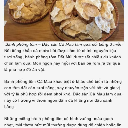
Bánh phồng tôm – Đặc sản Cà Mau làm quà nổi tiếng 3 miền
Nổi tiếng khắp cả nước bởi được làm từ chính nguyên liệu
tươi sống, bánh phồng tôm Đất Mũi được rất nhiều du khách
chọn làm quà. Món ngon này ngồi với bạn bè rôm rả thì quả
là phù hợp để ăn vặt.
Bánh phồng tôm Cà Mau khác biệt ở khâu chế biến từ những
con tôm đất còn tươi sống, xay nhuyễn trộn với bột và gia vị
với tỷ lệ phù hợp rồi đem phơi khô. Đặc sản Cà Mau làm quà
này có hương vị thơm ngon đậm đà không nơi đâu sánh
bằng.
Những miếng bánh phồng tôm có hình vuông, màu gạch
nhạt, mùi thơm nức mũi thường được dùng để chiên hoặc ăn