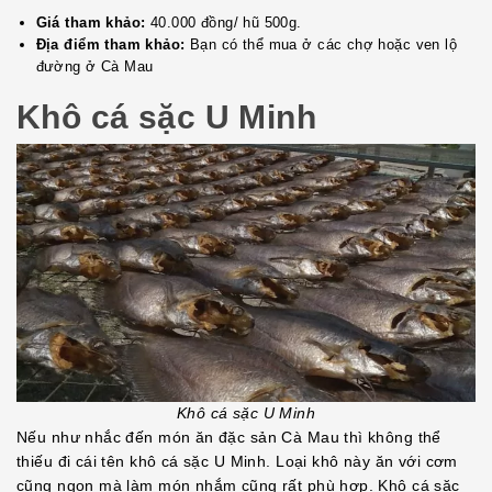
Giá tham khảo:
40.000 đồng/ hũ 500g.
Địa điểm tham khảo:
Bạn có thể mua ở các chợ hoặc ven lộ
đường ở Cà Mau
Khô cá sặc U Minh
Khô cá sặc U Minh
Nếu như nhắc đến món ăn đặc sản Cà Mau thì không thể
thiếu đi cái tên khô cá sặc U Minh. Loại khô này ăn với cơm
cũng ngon mà làm món nhắm cũng rất phù hợp. Khô cá sặc