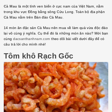
EMBED
Cà Mau
là một tỉnh ven biển ở cực nam của Việt Nam, nằm
trong khu vực Đồng bằng sông Cửu Long. Toàn bộ địa phận
Cà Mau nằm trên Bán đảo Cà Mau.
14 món ăn đặc sản Cà Mau nên mua về làm quà vừa độc đáo
lại vô cùng ý nghĩa. Cụ thể đó là những món ăn nào? Mời bạn
cùng
dacsanthanhnam.com
theo dõi bài viết dưới đây để có
câu trả lời cho mình nhé!
Tôm khô Rạch Gốc