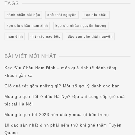
TAGS
bánh nhãn hải hậu
chè thái nguyên
kẹo sìu châu
kẹo sìu châu nam định
kẹo sìu châu nguyên hương
nam định
thịt trâu gác bếp
đặc sản chè thái nguyên
BÀI VIẾT MỚI NHẤT
Kẹo Sìu Châu Nam Định – món quà tinh tế dành tặng
khách gần xa
Giỏ quà tết gồm những gì? Một số gợi ý dành cho bạn
Mua giỏ quà Tết ở đâu Hà Nội? Địa chỉ cung cấp giỏ quà
tết tại Hà Nội
Mua giỏ quà tết 2023 nên chú ý mua gì bên trong
10 đặc sản nhất định phải nếm thử khi ghé thăm Tuyên
Quang