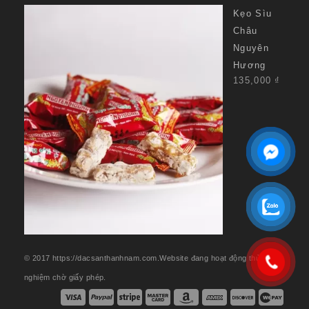
Kẹo Sìu
Châu
Nguyên
Hương
135,000
₫
© 2017 https://dacsanthanhnam.com.Website đang hoạt động thử
nghiệm chờ giấy phép.