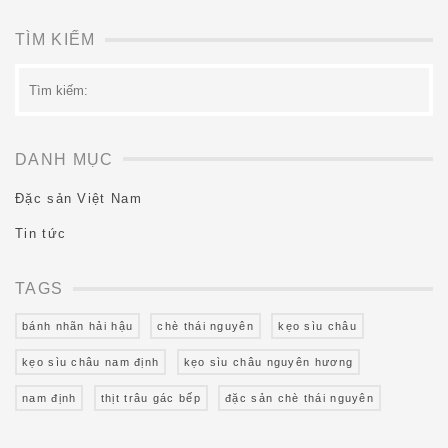
TÌM KIẾM
Tìm
kiếm:
DANH MỤC
Đặc sản Việt Nam
Tin tức
TAGS
bánh nhãn hải hậu
chè thái nguyên
kẹo sìu châu
kẹo sìu châu nam định
kẹo sìu châu nguyên hương
nam định
thịt trâu gác bếp
đặc sản chè thái nguyên