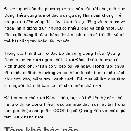
Được người dân địa phương xem là sản vật trời cho, chả rươi
Đông Triều cũng là một đặc sản Quảng Ninh bạn không thể
bỏ qua khi đến vùng đất này. Rươi là loại động vật nhỏ, có vẻ
ngoài nhìn giống giun nhưng có nhiều lông và chất nhớt. Cứ
đến cuối tháng 9, đầu tháng 10 âm lịch, rươi sẽ trồi lên và có
thể bắt bằng tay hoặc lấy vợt vớt.
Trong các tỉnh thành ở Bắc Bộ thì vùng Đông Triều, Quảng
Ninh là nơi có rươi ngon nhất. Rươi Đông Triều thường có
kích thước lớn, khi ăn có vị béo bùi và ngậy. Trong rươi chứa
rất nhiều chất dinh dưỡng và có thể chế biến theo nhiều cách
như rươi kho, mắm rươi, canh rươi…Để mua về làm quà tặng
cho người thân thì bạn có thể chọn món chả rươi.
Để tìm mua chả rươi Đông Triều, bạn có thể liên hệ các nhà
hàng ở thị xã Đông Triều hoặc tìm mua đặc sản này tại Trung
tâm giới thiệu sản phẩm OCOP thị xã Quảng Yên với mức giá
tầm 200k/bánh rươi.
Tôm khô bóc nõn