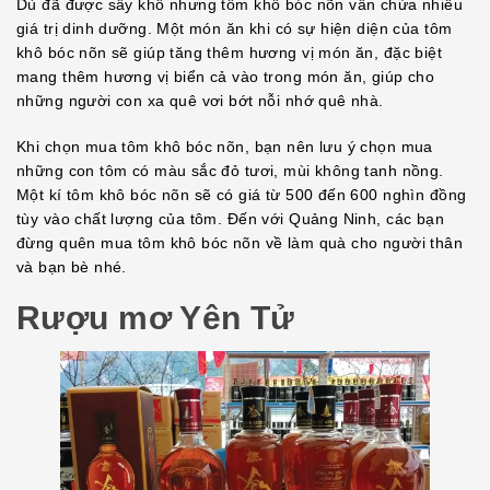
Dù đã được sấy khô nhưng tôm khô bóc nõn vẫn chứa nhiều
giá trị dinh dưỡng. Một món ăn khi có sự hiện diện của tôm
khô bóc nõn sẽ giúp tăng thêm hương vị món ăn, đặc biệt
mang thêm hương vị biển cả vào trong món ăn, giúp cho
những người con xa quê vơi bớt nỗi nhớ quê nhà.
Khi chọn mua tôm khô bóc nõn, bạn nên lưu ý chọn mua
những con tôm có màu sắc đỏ tươi, mùi không tanh nồng.
Một kí tôm khô bóc nõn sẽ có giá từ 500 đến 600 nghìn đồng
tùy vào chất lượng của tôm. Đến với Quảng Ninh, các bạn
đừng quên mua tôm khô bóc nõn về làm quà cho người thân
và bạn bè nhé.
Rượu mơ Yên Tử