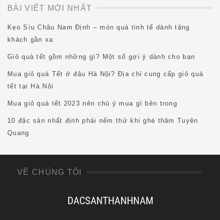
BÀI VIẾT MỚI NHẤT
Kẹo Sìu Châu Nam Định – món quà tinh tế dành tặng
khách gần xa
Giỏ quà tết gồm những gì? Một số gợi ý dành cho bạn
Mua giỏ quà Tết ở đâu Hà Nội? Địa chỉ cung cấp giỏ quà
tết tại Hà Nội
Mua giỏ quà tết 2023 nên chú ý mua gì bên trong
10 đặc sản nhất định phải nếm thử khi ghé thăm Tuyên
Quang
VỀ CHÚNG TÔI