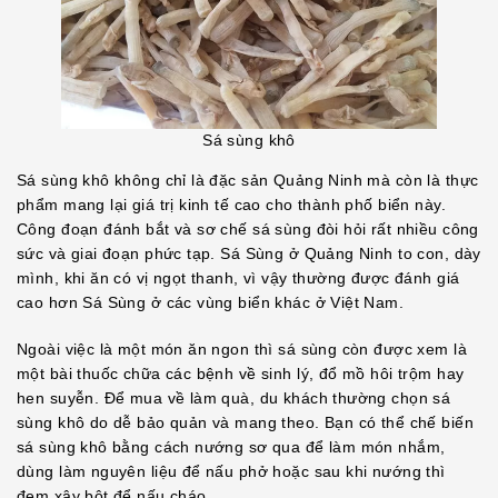
Sá sùng khô
Sá sùng khô không chỉ là đặc sản Quảng Ninh mà còn là thực
phẩm mang lại giá trị kinh tế cao cho thành phố biển này.
Công đoạn đánh bắt và sơ chế sá sùng đòi hỏi rất nhiều công
sức và giai đoạn phức tạp. Sá Sùng ở Quảng Ninh to con, dày
mình, khi ăn có vị ngọt thanh, vì vậy thường được đánh giá
cao hơn Sá Sùng ở các vùng biển khác ở Việt Nam.
Ngoài việc là một món ăn ngon thì sá sùng còn được xem là
một bài thuốc chữa các bệnh về sinh lý, đổ mồ hôi trộm hay
hen suyễn. Để mua về làm quà, du khách thường chọn sá
sùng khô do dễ bảo quản và mang theo. Bạn có thể chế biến
sá sùng khô bằng cách nướng sơ qua để làm món nhắm,
dùng làm nguyên liệu để nấu phở hoặc sau khi nướng thì
đem xây bột để nấu cháo.