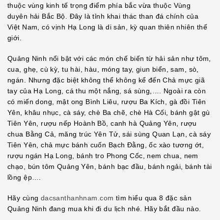
thuộc vùng kinh tế trọng điểm phía bắc vừa thuộc Vùng
duyên hải Bắc Bộ. Đây là tỉnh khai thác than đá chính của
Việt Nam, có vịnh Hạ Long là di sản, kỳ quan thiên nhiên thế
giới.
Quảng Ninh nổi bật với các món chế biến từ hải sản như tôm,
cua, ghẹ, cù kỳ, tu hài, hàu, móng tay, giun biển, sam, sò,
ngán. Nhưng đặc biệt không thể không kể đến Chả mực giã
tay của Hạ Long, cá thu một nắng, sá sùng,…. Ngoài ra còn
có miến dong, mật ong Bình Liêu, rượu Ba Kích, gà đồi Tiên
Yên, khâu nhục, cà sáy, chè Ba chẽ, chè Hà Cối, bánh gật gù
Tiên Yên, rượu nếp Hoành Bồ, canh hà Quảng Yên, rượu
chua Bằng Cả, măng trúc Yên Tử, sái sùng Quan Lạn, cà sáy
Tiên Yên, chả mực bánh cuốn Bạch Đằng, ốc xào tương ớt,
rượu ngán Hạ Long, bánh tro Phong Cốc, nem chua, nem
chạo, bún tôm Quảng Yên, bánh bạc đầu, bánh ngải, bánh tài
lồng ệp….
Hãy cùng
dacsanthanhnam.com
tìm hiểu qua 8 đặc sản
Quảng Ninh đang mua khi đi du lịch nhé. Hãy bắt đầu nào.