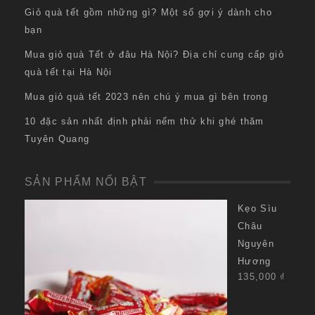
Giỏ quà tết gồm những gì? Một số gợi ý dành cho
bạn
Mua giỏ quà Tết ở đâu Hà Nội? Địa chỉ cung cấp giỏ
quà tết tại Hà Nội
Mua giỏ quà tết 2023 nên chú ý mua gì bên trong
10 đặc sản nhất định phải nếm thử khi ghé thăm
Tuyên Quang
SẢN PHẨM NỔI BẬT
Kẹo Sìu
Châu
Nguyên
Hương
135,000
₫