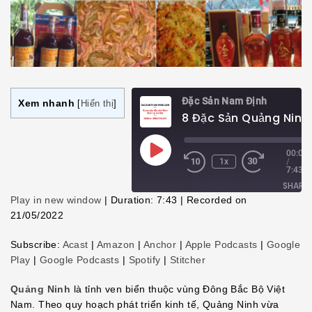
Đặc Sản Nam Định
Xem nhanh
[
Hiển thị
]
Play
00:00
1x
/
Episode
7:43
SHARE
Play in new window
|
Duration: 7:43
|
Recorded on
21/05/2022
SHARE
Subscribe:
Acast
|
Amazon
|
Anchor
|
Apple Podcasts
|
Google
LINK
Play
|
Google Podcasts
|
Spotify
|
Stitcher
EMBED
Quảng Ninh
là tỉnh ven biển thuộc vùng Đông Bắc Bộ Việt
Nam. Theo quy hoạch phát triển kinh tế, Quảng Ninh vừa