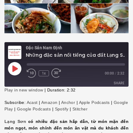
Đặc Sản Nam Định
Những đặc sản nổi tiếng của đất Lạng Sơn
Play
1x
00:00
/
2:32
Episode
SHARE
Play in new window
|
Duration: 2:32
SHARE
Subscribe:
Acast
|
Amazon
|
Anchor
|
Apple Podcasts
|
Google
Play
|
Google Podcasts
|
Spotify
|
Stitcher
LINK
Lạng Sơn
có nhiều đặc sản hấp dẫn, từ món mặn đến
EMBED
món ngọt, món chính đến món ăn vặt mà du khách đến