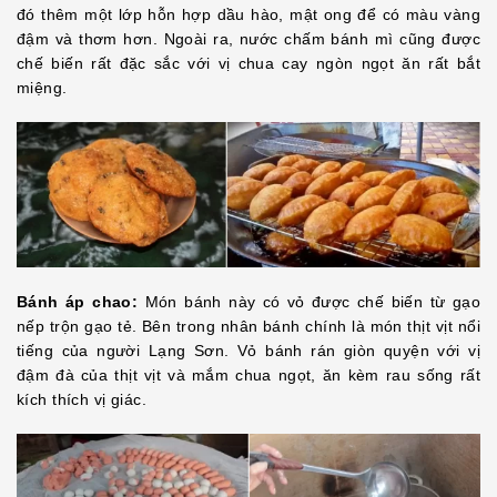
đó thêm một lớp hỗn hợp dầu hào, mật ong để có màu vàng
đậm và thơm hơn. Ngoài ra, nước chấm bánh mì cũng được
chế biến rất đặc sắc với vị chua cay ngòn ngọt ăn rất bắt
miệng.
Bánh áp chao:
Món bánh này có vỏ được chế biến từ gạo
nếp trộn gạo tẻ. Bên trong nhân bánh chính là món thịt vịt nổi
tiếng của người Lạng Sơn. Vỏ bánh rán giòn quyện với vị
đậm đà của thịt vịt và mắm chua ngọt, ăn kèm rau sống rất
kích thích vị giác.