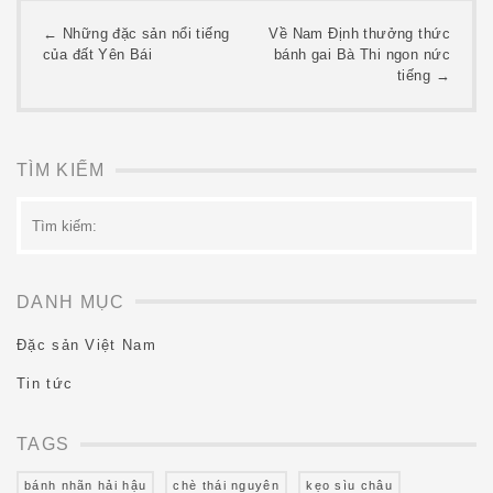
Post
←
Những đặc sản nổi tiếng
Về Nam Định thưởng thức
của đất Yên Bái
bánh gai Bà Thi ngon nức
navigation
tiếng
→
TÌM KIẾM
Tìm
kiếm:
DANH MỤC
Đặc sản Việt Nam
Tin tức
TAGS
bánh nhãn hải hậu
chè thái nguyên
kẹo sìu châu