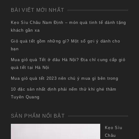
BÀI VIẾT MỚI NHẤT
Kẹo Sìu Châu Nam Định – món quà tinh tế dành tặng
khách gần xa
Giỏ quà tết gồm những gì? Một số gợi ý dành cho
bạn
Mua giỏ quà Tết ở đâu Hà Nội? Địa chỉ cung cấp giỏ
quà tết tại Hà Nội
Mua giỏ quà tết 2023 nên chú ý mua gì bên trong
10 đặc sản nhất định phải nếm thử khi ghé thăm
Tuyên Quang
SẢN PHẨM NỔI BẬT
Kẹo Sìu
Châu