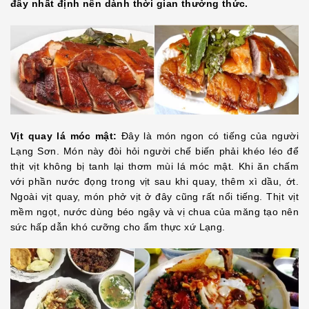
đây nhất định nên dành thời gian thưởng thức.
Vịt quay lá móc mật:
Đây là món ngon có tiếng của người
Lạng Sơn. Món này đòi hỏi người chế biến phải khéo léo để
thịt vịt không bị tanh lại thơm mùi lá móc mật. Khi ăn chấm
với phần nước đọng trong vịt sau khi quay, thêm xì dầu, ớt.
Ngoài vịt quay, món phở vịt ở đây cũng rất nổi tiếng. Thịt vịt
mềm ngọt, nước dùng béo ngậy và vị chua của măng tạo nên
sức hấp dẫn khó cưỡng cho ẩm thực xứ Lạng.