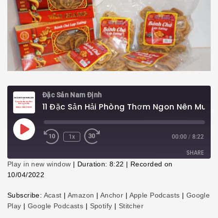
Đặc Sản Nam Định
11 Đặc Sản Hải Phòng Thơm Ngon Nên Mua Về Làm Quà
Play
1x
00:00
/
8:22
Episode
SHARE
Play in new window
|
Duration: 8:22
|
Recorded on
10/04/2022
SHARE
Subscribe:
Acast
|
Amazon
|
Anchor
|
Apple Podcasts
|
Google
LINK
Play
|
Google Podcasts
|
Spotify
|
Stitcher