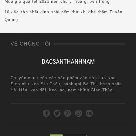
Mua giỏ quà tết 2023 nên chú ý mua gì bên trong
10 đặc sản nhất định phải nếm thử khi ghé thăm Tuyên
Quang
VỀ CHÚNG TÔI
Chuyên cung cấp các sản phẩm đặc sản của Nam
Định như kẹo Sìu Châu, bánh gai Bà Thi, bánh nhãn
Hải Hậu, kẹo dồi, kẹo lạc, nem thính Giao Thủy, ...