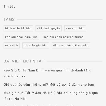
Tin tức
TAGS
bánh nhãn hải hậu
chè thái nguyên
kẹo sìu châu
kẹo sìu châu nam định
kẹo sìu châu nguyên hương
nam định
thịt trâu gác bếp
đặc sản chè thái nguyên
BÀI VIẾT MỚI NHẤT
Kẹo Sìu Châu Nam Định – món quà tinh tế dành tặng
khách gần xa
Giỏ quà tết gồm những gì? Một số gợi ý dành cho bạn
Mua giỏ quà Tết ở đâu Hà Nội? Địa chỉ cung cấp giỏ quà
tết tại Hà Nội