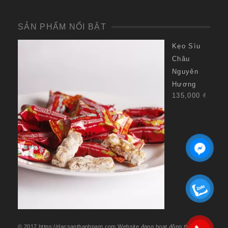
SẢN PHẨM NỔI BẬT
Kẹo Sìu
Châu
Nguyên
Hương
135,000
₫
© 2017 https://dacsanthanhnam.com.Website đang hoạt động thử