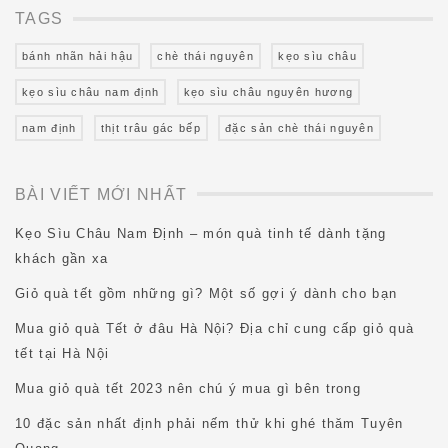
TAGS
bánh nhãn hải hậu
chè thái nguyên
kẹo sìu châu
kẹo sìu châu nam định
kẹo sìu châu nguyên hương
nam định
thịt trâu gác bếp
đặc sản chè thái nguyên
BÀI VIẾT MỚI NHẤT
Kẹo Sìu Châu Nam Định – món quà tinh tế dành tặng
khách gần xa
Giỏ quà tết gồm những gì? Một số gợi ý dành cho bạn
Mua giỏ quà Tết ở đâu Hà Nội? Địa chỉ cung cấp giỏ quà
tết tại Hà Nội
Mua giỏ quà tết 2023 nên chú ý mua gì bên trong
10 đặc sản nhất định phải nếm thử khi ghé thăm Tuyên