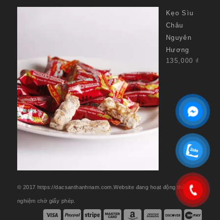
Kẹo Sìu
Châu
Nguyên
Hương
135,000
₫
© 2017 https://dacsanthanhnam.com.Website đang hoạt động thử
nghiệm chờ giấy phép.