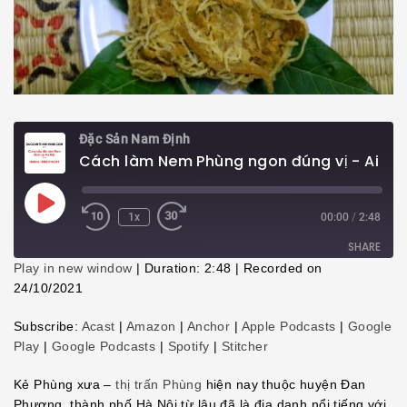
Đặc Sản Nam Định
Cách làm Nem Phùng ngon đúng vị - Ai cũng làm được
Play
1x
00:00
/
2:48
Episode
SHARE
Play in new window
|
Duration: 2:48
|
Recorded on
24/10/2021
SHARE
Subscribe:
Acast
|
Amazon
|
Anchor
|
Apple Podcasts
|
Google
LINK
Play
|
Google Podcasts
|
Spotify
|
Stitcher
EMBED
Kẻ Phùng xưa –
thị trấn Phùng
hiện nay thuộc huyện Đan
Phượng, thành phố Hà Nội từ lâu đã là địa danh nổi tiếng với