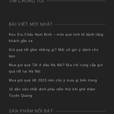
TÌM CHÚNG TÔI
BÀI VIẾT MỚI NHẤT
Kẹo Sìu Châu Nam Định – món quà tinh tế dành tặng
khách gần xa
Giỏ quà tết gồm những gì? Một số gợi ý dành cho
bạn
Mua giỏ quà Tết ở đâu Hà Nội? Địa chỉ cung cấp giỏ
quà tết tại Hà Nội
Mua giỏ quà tết 2023 nên chú ý mua gì bên trong
10 đặc sản nhất định phải nếm thử khi ghé thăm
Tuyên Quang
SẢN PHẨM NỔI BẬT