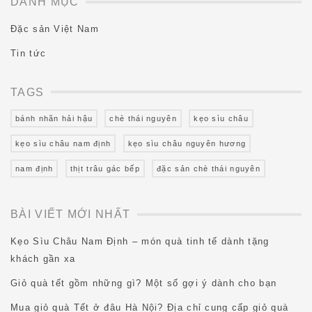
DANH MỤC
Đặc sản Việt Nam
Tin tức
TAGS
bánh nhãn hải hậu
chè thái nguyên
kẹo sìu châu
kẹo sìu châu nam định
kẹo sìu châu nguyên hương
nam định
thịt trâu gác bếp
đặc sản chè thái nguyên
BÀI VIẾT MỚI NHẤT
Kẹo Sìu Châu Nam Định – món quà tinh tế dành tặng
khách gần xa
Giỏ quà tết gồm những gì? Một số gợi ý dành cho bạn
Mua giỏ quà Tết ở đâu Hà Nội? Địa chỉ cung cấp giỏ quà