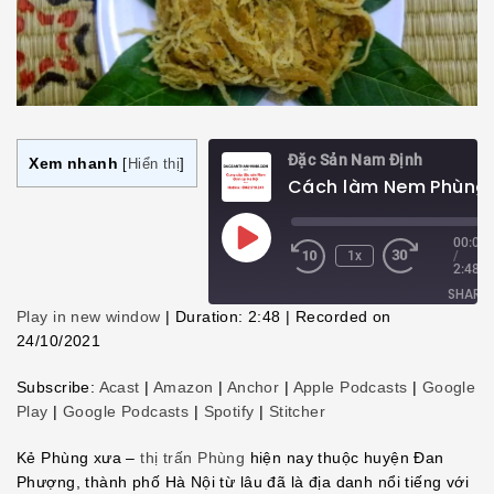
Đặc Sản Nam Định
Xem nhanh
[
Hiển thị
]
Play
00:00
1x
/
Episode
2:48
SHARE
Play in new window
|
Duration: 2:48
|
Recorded on
24/10/2021
SHARE
Subscribe:
Acast
|
Amazon
|
Anchor
|
Apple Podcasts
|
Google
LINK
Play
|
Google Podcasts
|
Spotify
|
Stitcher
EMBED
Kẻ Phùng xưa –
thị trấn Phùng
hiện nay thuộc huyện Đan
Phượng, thành phố Hà Nội từ lâu đã là địa danh nổi tiếng với