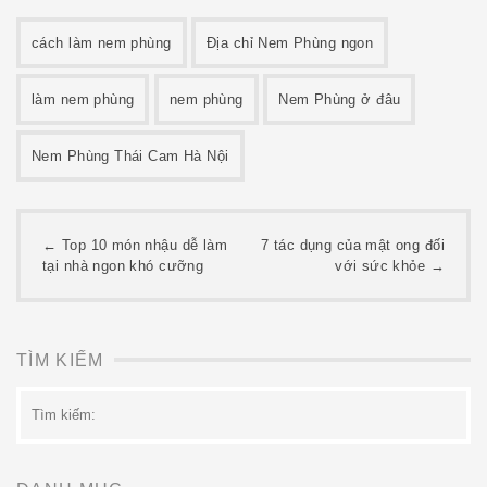
cách làm nem phùng
Địa chỉ Nem Phùng ngon
làm nem phùng
nem phùng
Nem Phùng ở đâu
Nem Phùng Thái Cam Hà Nội
Post
←
Top 10 món nhậu dễ làm
7 tác dụng của mật ong đối
tại nhà ngon khó cưỡng
với sức khỏe
→
navigation
TÌM KIẾM
Tìm
kiếm: