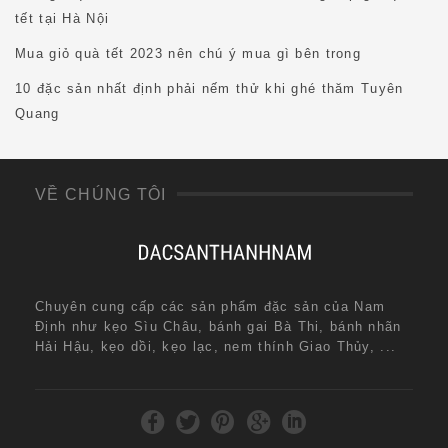
tết tại Hà Nội
Mua giỏ quà tết 2023 nên chú ý mua gì bên trong
10 đặc sản nhất định phải nếm thử khi ghé thăm Tuyên
Quang
VỀ CHÚNG TÔI
Chuyên cung cấp các sản phẩm đặc sản của Nam
Định như kẹo Sìu Châu, bánh gai Bà Thi, bánh nhãn
Hải Hậu, kẹo dồi, kẹo lạc, nem thính Giao Thủy, ...