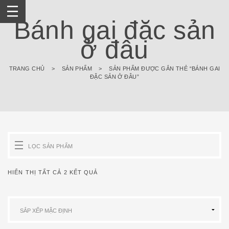
Skip
to
Bánh gai đặc sản
content
ở đâu
TRANG CHỦ
>
SẢN PHẨM
>
SẢN PHẨM ĐƯỢC GẮN THẺ “BÁNH GAI
ĐẶC SẢN Ở ĐÂU”
LỌC SẢN PHẨM
HIỂN THỊ TẤT CẢ 2 KẾT QUẢ