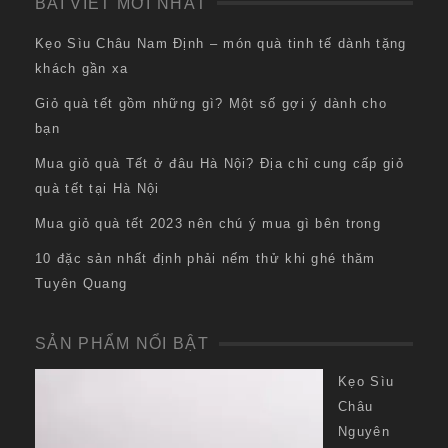
BÀI VIẾT MỚI NHẤT
Kẹo Sìu Châu Nam Định – món quà tinh tế dành tặng
khách gần xa
Giỏ quà tết gồm những gì? Một số gợi ý dành cho
bạn
Mua giỏ quà Tết ở đâu Hà Nội? Địa chỉ cung cấp giỏ
quà tết tại Hà Nội
Mua giỏ quà tết 2023 nên chú ý mua gì bên trong
10 đặc sản nhất định phải nếm thử khi ghé thăm
Tuyên Quang
SẢN PHẨM NỔI BẬT
Kẹo Sìu
Châu
Nguyên