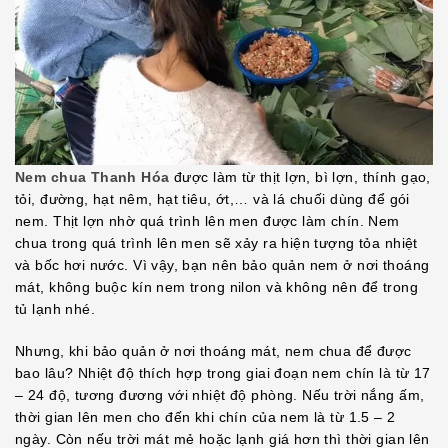
Nem chua Thanh Hóa
được làm từ thịt lợn, bì lợn, thính gạo,
tỏi, đường, hạt nêm, hạt tiêu, ớt,… và lá chuối dùng để gói
nem. Thịt lợn nhờ quá trình lên men được làm chín. Nem
chua trong quá trình lên men sẽ xảy ra hiện tượng tỏa nhiệt
và bốc hơi nước. Vì vậy, bạn nên bảo quản nem ở nơi thoáng
mát, không buộc kín nem trong nilon và không nên để trong
tủ lạnh nhé.
Nhưng, khi bảo quản ở nơi thoáng mát, nem chua để được
bao lâu? Nhiệt độ thích hợp trong giai đoạn nem chín là từ 17
– 24 độ, tương đương với nhiệt độ phòng. Nếu trời nắng ấm,
thời gian lên men cho đến khi chín của nem là từ 1.5 – 2
ngày. Còn nếu trời mát mẻ hoặc lạnh giá hơn thì thời gian lên