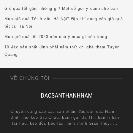
Giỏ quà tết gồm những gì? Một số gợi ý dành cho bạn
Mua giỏ quà Tết ở đâu Hà Nội? Địa chỉ cung cấp giỏ quà
tết tại Hà Nội
Mua giỏ quà tết 2023 nên chú ý mua gì bên trong
10 đặc sản nhất định phải nếm thử khi ghé thăm Tuyên
Quang
VỀ CHÚNG TÔI
Chuyên cung cấp các sản phẩm đặc sản của Nam
Định như kẹo Sìu Châu, bánh gai Bà Thi, bánh nhãn
Hải Hậu, kẹo dồi, kẹo lạc, nem thính Giao Thủy, ...