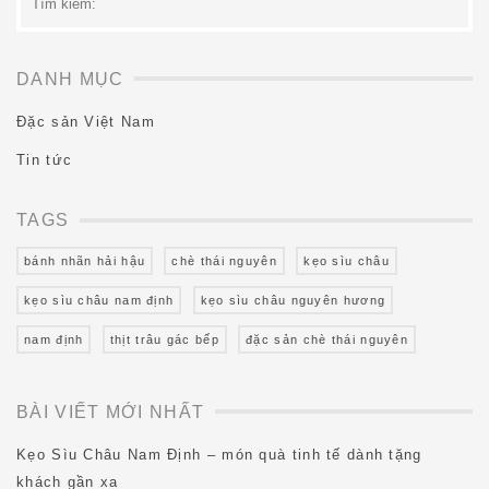
kiếm:
DANH MỤC
Đặc sản Việt Nam
Tin tức
TAGS
bánh nhãn hải hậu
chè thái nguyên
kẹo sìu châu
kẹo sìu châu nam định
kẹo sìu châu nguyên hương
nam định
thịt trâu gác bếp
đặc sản chè thái nguyên
BÀI VIẾT MỚI NHẤT
Kẹo Sìu Châu Nam Định – món quà tinh tế dành tặng
khách gần xa