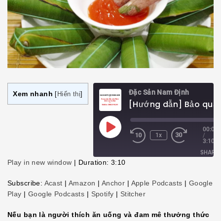
Đặc Sản Nam Định
Xem nhanh
[
Hiển thị
]
Play
00:00
1x
/
Episode
3:10
SHARE
Play in new window
|
Duration: 3:10
SHARE
Subscribe:
Acast
|
Amazon
|
Anchor
|
Apple Podcasts
|
Google
Play
|
Google Podcasts
|
Spotify
|
Stitcher
LINK
Nếu bạn là người thích ăn uống và đam mê thưởng thức