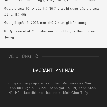
Giỏ quà tết gồm những gì? Một số gợi ý dành cho bạn
Mua giỏ quà Tết ở đâu Hà Nội? Địa chỉ cung cấp giỏ quà
tết tại Hà Nội
Mua giỏ quà tết 2023 nên chú ý mua gì bên trong
10 đặc sản nhất định phải nếm thử khi ghé thăm Tuyên
Quang
VỀ CHÚNG TÔI
Chuyên cung cấp các sản phẩm đặc sản của Nam
Định như kẹo Sìu Châu, bánh gai Bà Thi, bánh nhãn
Hải Hậu, kẹo dồi, kẹo lạc, nem thính Giao Thủy, ...