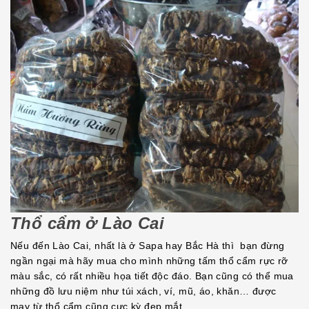
Thổ cẩm ở Lào Cai
Nếu đến Lào Cai, nhất là ở Sapa hay Bắc Hà thì bạn đừng
ngần ngại mà hãy mua cho mình những tấm thổ cẩm rực rỡ
màu sắc, có rất nhiều họa tiết độc đáo. Bạn cũng có thể mua
những đồ lưu niệm như túi xách, ví, mũ, áo, khăn… được
may từ thổ cẩm cũng cực kỳ đẹp mắt.