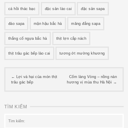
cá hồi thác bạc
đặc sản lào cai
đặc sản sapa
đào sapa
mận hậu bắc hà
măng đắng sapa
thắng cố ngựa bắc hà
thịt lợn cắp nách
thịt trâu gác bếp lào cai
tương ớt mường khương
Post
←
Lợi và hại của món thịt
Cốm làng Vòng – nồng nàn
trâu gác bếp
hương vị mùa thu Hà Nội
→
navigation
TÌM KIẾM
Tìm
kiếm: