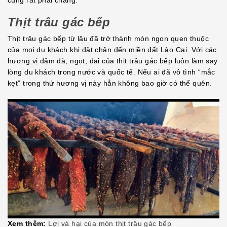
cũng rất phải chăng.
Thịt trâu gác bếp
Thịt trâu gác bếp từ lâu đã trở thành món ngon quen thuộc
của mọi du khách khi đặt chân đến miền đất Lào Cai. Với các
hương vị đậm đà, ngọt, dai của thịt trâu gác bếp luôn làm say
lòng du khách trong nước và quốc tế. Nếu ai đã vô tình “mắc
kẹt” trong thứ hương vị này hẳn không bao giờ có thể quên.
Xem thêm:
Lợi và hại của món thịt trâu gác bếp