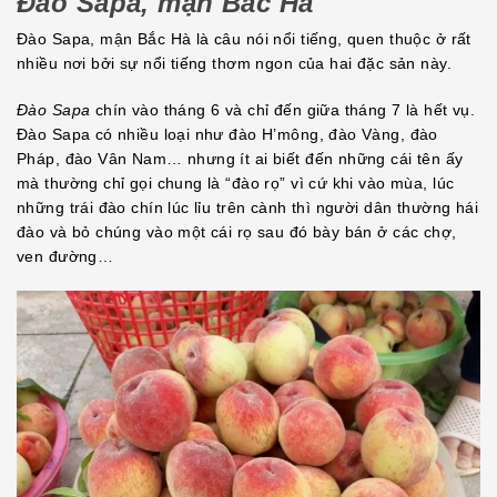
Đào Sapa, mận Bắc Hà
Đào Sapa, mận Bắc Hà là câu nói nổi tiếng, quen thuộc ở rất
nhiều nơi bởi sự nổi tiếng thơm ngon của hai đặc sản này.
Đào Sapa
chín vào tháng 6 và chỉ đến giữa tháng 7 là hết vụ.
Đào Sapa có nhiều loại như đào H’mông, đào Vàng, đào
Pháp, đào Vân Nam… nhưng ít ai biết đến những cái tên ấy
mà thường chỉ gọi chung là “đào rọ” vì cứ khi vào mùa, lúc
những trái đào chín lúc lỉu trên cành thì người dân thường hái
đào và bỏ chúng vào một cái rọ sau đó bày bán ở các chợ,
ven đường…