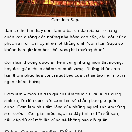
Cơm lam Sapa
Bạn có thể tìm thấy cơm lam ở bất cứ đâu Sapa, từ hàng
quán ven đường đến những nhà hàng cao cấp, đâu đâu cũng
phục vụ món ăn này như một khẳng định “cơm lam Sapa sẽ
không bao giờ làm bạn thất vọng khi thưởng thức”.
Cơm lam thường được ăn kèm cùng những món thịt nướng,
hay đơn giản chỉ là chấm với muối vừng. Những khúc cơm
lam thơm phức hòa với vị ngọt béo của thịt sẽ tạo nên một vị
ngon không tưởng.
Cơm lam – món ăn dân giã của ẩm thực Sa Pa, ai đã dừng
sinh ra, lớn lên cùng với cơm lam sẽ chẳng bao giờ quên
được. Cơm lam như tấm lòng của những người anh em vùng
sơn cước – đơn giản mộc mạc mà đầy tình nghĩa sắt son,
nếu gặp dù chỉ một lần cũng sẽ không bao giờ quên.