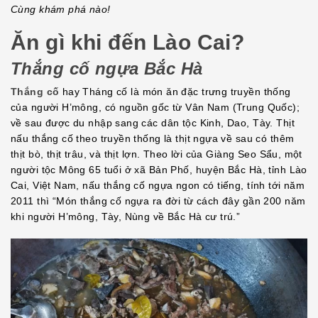
Cùng khám phá nào!
Ăn gì khi đến Lào Cai?
Thắng cố ngựa Bắc Hà
Thắng cố
hay Tháng cố là món ăn đặc trưng truyền thống
của người H’mông, có nguồn gốc từ Vân Nam (Trung Quốc);
về sau được du nhập sang các dân tộc Kinh, Dao, Tày. Thịt
nấu thắng cố theo truyền thống là thịt ngựa về sau có thêm
thịt bò, thịt trâu, và thịt lợn. Theo lời của Giàng Seo Sẩu, một
người tộc Mông 65 tuổi ở xã Bản Phố, huyện Bắc Hà, tỉnh Lào
Cai, Việt Nam, nấu thắng cố ngựa ngon có tiếng, tính tới năm
2011 thì “Món thắng cố ngựa ra đời từ cách đây gần 200 năm
khi người H’mông, Tày, Nùng về Bắc Hà cư trú.”