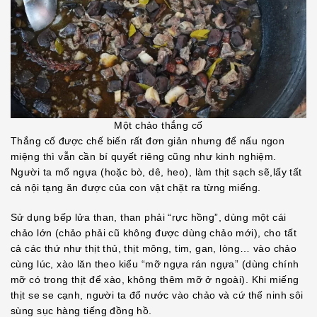
Một chảo thắng cố
Thắng cố được chế biến rất đơn giản nhưng để nấu ngon
miệng thì vẫn cần bí quyết riêng cũng như kinh nghiệm.
Người ta mổ ngựa (hoặc bò, dê, heo), làm thịt sạch sẽ,lấy tất
cả nội tạng ăn được của con vật chặt ra từng miếng.
Sử dụng bếp lửa than, than phải “rực hồng”, dùng một cái
chảo lớn (chảo phải cũ không được dùng chảo mới), cho tất
cả các thứ như thịt thủ, thịt mông, tim, gan, lòng… vào chảo
cùng lúc, xào lăn theo kiểu “mỡ ngựa rán ngựa” (dùng chính
mỡ có trong thịt để xào, không thêm mỡ ở ngoài). Khi miếng
thịt se se cạnh, người ta đổ nước vào chảo và cứ thế ninh sôi
sùng sục hàng tiếng đồng hồ.