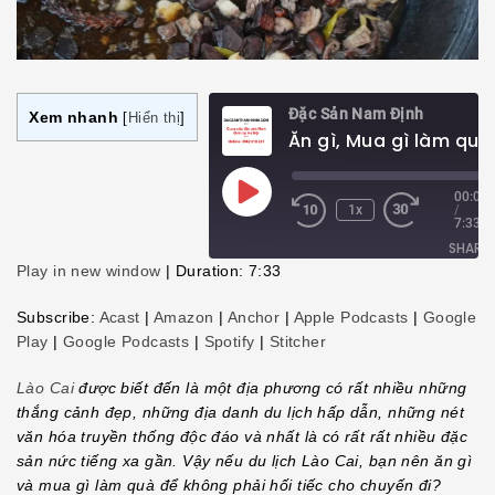
Đặc Sản Nam Định
Xem nhanh
[
Hiển thị
]
Ăn gì, Mua gì làm quà 
Play
00:00
1x
/
Episode
7:33
SHARE
Play in new window
|
Duration: 7:33
SHARE
Subscribe:
Acast
|
Amazon
|
Anchor
|
Apple Podcasts
|
Google
Play
|
Google Podcasts
|
Spotify
|
Stitcher
LINK
Lào Cai
được biết đến là một địa phương có rất nhiều những
EMBED
thắng cảnh đẹp, những địa danh du lịch hấp dẫn, những nét
văn hóa truyền thống độc đáo và nhất là có rất rất nhiều đặc
sản nức tiếng xa gần. Vậy nếu du lịch Lào Cai, bạn nên ăn gì
và mua gì làm quà để không phải hối tiếc cho chuyến đi?