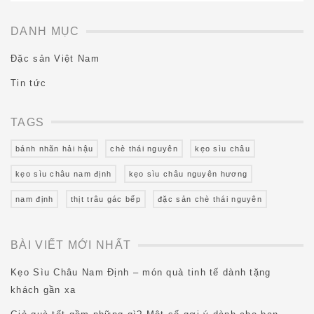
DANH MỤC
Đặc sản Việt Nam
Tin tức
TAGS
bánh nhãn hải hậu
chè thái nguyên
kẹo sìu châu
kẹo sìu châu nam định
kẹo sìu châu nguyên hương
nam định
thịt trâu gác bếp
đặc sản chè thái nguyên
BÀI VIẾT MỚI NHẤT
Kẹo Sìu Châu Nam Định – món quà tinh tế dành tặng
khách gần xa