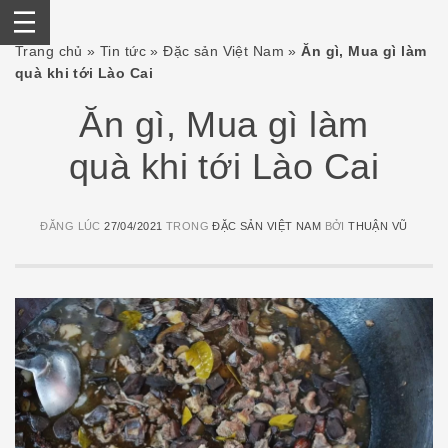
Skip
Trang chủ
»
Tin tức
»
Đặc sản Việt Nam
»
Ăn gì, Mua gì làm
to
quà khi tới Lào Cai
content
Ăn gì, Mua gì làm
quà khi tới Lào Cai
ĐĂNG LÚC
27/04/2021
TRONG
ĐẶC SẢN VIỆT NAM
BỞI
THUẬN VŨ