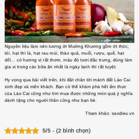
Nguyên liệu làm nên tương ớt Mường Khương gồm ớt thóc,
tỏi, hạt thì là, hạt rau mùi, thảo quả, muối, rượu, quế, hạt
dổi… có hương vị rất thơm, màu đỏ tươi đặc trưng, dùng làm
gia vị trong các bữa ăn nhất là ngày lạnh thì rất tuyệt.
Hy vọng qua bài viết trên, khi đặt chân tới mảnh đất Lào Cai
xinh đẹp và mến khách. Bạn có thể khám phá hết ẩm thực
của Lào Cai cũng như tìm mua được những món quà ý nghĩa
dành tặng cho người thân cũng như bạn bè.
Tham khảo: saodieu.vn
5/5 - (2 bình chọn)