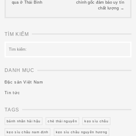
qua ở Thái Bình
chính gốc đảm bảo uy tín
navigation
chất lượng
→
TÌM KIẾM
Tìm
kiếm:
DANH MỤC
Đặc sản Việt Nam
Tin tức
TAGS
bánh nhãn hải hậu
chè thái nguyên
kẹo sìu châu
kẹo sìu châu nam định
kẹo sìu châu nguyên hương