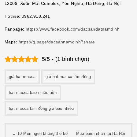
L2009, Xuân Mai Complex, Yên Nghĩa, Hà Đông, Hà Nội
Hotline: 0962.918.241
Fanpage:
https://www.facebook.com/dacsandatnamdinh
Maps:
https://g.page/dacsannamdinh?share
5/5 - (1 bình chọn)
giá hạt macca
giá hạt macca lâm đồng
hạt macca bao nhiêu tiền
hạt macca lâm đồng giá bao nhiêu
Post
←
10 Món ngon không thể bỏ
Mua bánh nhãn tại Hà Nội