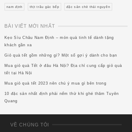
nam định
thịt trâu gác bếp
đặc sản chè thái nguyên
BÀI VIẾT MỚI NHẤT
Kẹo Sìu Châu Nam Định – món quà tinh tế dành tặng
khách gần xa
Giỏ quà tết gồm những gì? Một số gợi ý dành cho bạn
Mua giỏ quà Tết ở đâu Hà Nội? Địa chỉ cung cấp giỏ quà
tết tại Hà Nội
Mua giỏ quà tết 2023 nên chú ý mua gì bên trong
10 đặc sản nhất định phải nếm thử khi ghé thăm Tuyên
Quang
VỀ CHÚNG TÔI