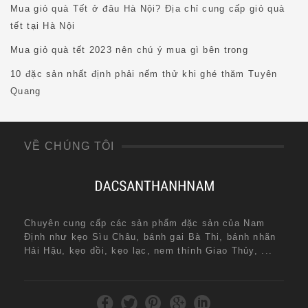
Mua giỏ quà Tết ở đâu Hà Nội? Địa chỉ cung cấp giỏ quà
tết tại Hà Nội
Mua giỏ quà tết 2023 nên chú ý mua gì bên trong
10 đặc sản nhất định phải nếm thử khi ghé thăm Tuyên
Quang
VỀ CHÚNG TÔI
Chuyên cung cấp các sản phẩm đặc sản của Nam
Định như kẹo Sìu Châu, bánh gai Bà Thi, bánh nhãn
Hải Hậu, kẹo dồi, kẹo lạc, nem thính Giao Thủy, ...