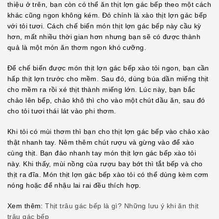
thiệu ở trên, bạn còn có thể ăn thịt lợn gác bếp theo một cách
khác cũng ngon không kém. Đó chính là xào thịt lợn gác bếp
với tỏi tươi. Cách chế biến món thịt lợn gác bếp này cầu kỳ
hơn, mất nhiều thời gian hơn nhưng bạn sẽ có được thành
quả là một món ăn thơm ngon khó cưỡng.
Để chế biến được món thịt lợn gác bếp xào tỏi ngon, bạn cần
hấp thịt lợn trước cho mềm. Sau đó, dùng búa dần miếng thịt
cho mềm ra rồi xé thịt thành miếng lớn. Lúc này, bạn bắc
chảo lên bếp, chảo khô thì cho vào một chút dầu ăn, sau đó
cho tỏi tươi thái lát vào phi thơm.
Khi tỏi có mùi thơm thì bạn cho thịt lợn gác bếp vào chảo xào
thật nhanh tay. Nêm thêm chút rượu và gừng vào để xào
cùng thịt. Bạn đảo nhanh tay món thịt lợn gác bếp xào tỏi
này. Khi thấy, mùi nồng của rượu bay bớt thì tắt bếp và cho
thịt ra đĩa. Món thịt lợn gác bếp xào tỏi có thể dùng kèm cơm
nóng hoặc để nhậu lai rai đều thích hợp.
Xem thêm:
Thịt trâu gác bếp là gì? Những lưu ý khi ăn thịt
trâu gác bếp