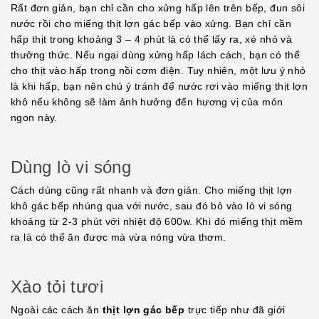
Rất đơn giản, bạn chỉ cần cho xửng hấp lên trên bếp, đun sôi
nước rồi cho miếng thịt lợn gác bếp vào xửng. Bạn chỉ cần
hấp thịt trong khoảng 3 – 4 phút là có thể lấy ra, xé nhỏ và
thưởng thức. Nếu ngại dùng xửng hấp lách cách, bạn có thể
cho thịt vào hấp trong nồi cơm điện. Tuy nhiên, một lưu ý nhỏ
là khi hấp, bạn nên chú ý tránh để nước rơi vào miếng thịt lợn
khô nếu không sẽ làm ảnh hưởng đến hương vị của món
ngon này.
Dùng lò vi sóng
Cách dùng cũng rất nhanh và đơn giản. Cho miếng thịt lợn
khô gác bếp nhúng qua với nước, sau đó bỏ vào lò vi sóng
khoảng từ 2-3 phút với nhiệt độ 600w. Khi đó miếng thịt mềm
ra là có thể ăn được mà vừa nóng vừa thơm.
Xào tỏi tươi
Ngoài các cách ăn
thịt lợn gác bếp
trực tiếp như đã giới