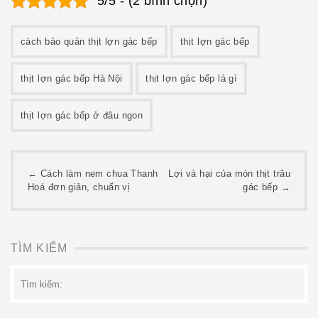
5/5 - (2 bình chọn)
cách bảo quản thịt lợn gác bếp
thịt lợn gác bếp
thịt lợn gác bếp Hà Nội
thịt lợn gác bếp là gì
thịt lợn gác bếp ở đâu ngon
Post
←
Cách làm nem chua Thanh
Lợi và hại của món thịt trâu
Hoá đơn giản, chuẩn vị
gác bếp
→
navigation
TÌM KIẾM
Tìm
kiếm: