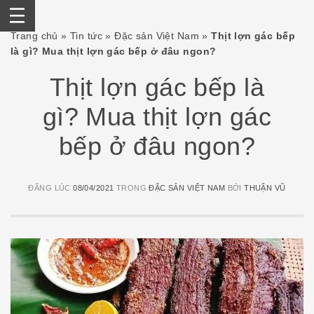
Skip
Trang chủ
»
Tin tức
»
Đặc sản Việt Nam
»
Thịt lợn gác bếp
to
là gì? Mua thịt lợn gác bếp ở đâu ngon?
content
Thịt lợn gác bếp là
gì? Mua thịt lợn gác
bếp ở đâu ngon?
ĐĂNG LÚC
08/04/2021
TRONG
ĐẶC SẢN VIỆT NAM
BỞI
THUẬN VŨ