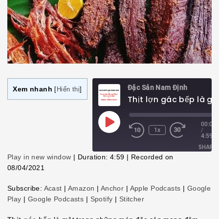
Đặc Sản Nam Định
Xem nhanh
[
Hiển thị
]
Play
00:00
1x
/
Episode
4:59
SHARE
Play in new window
|
Duration: 4:59
|
Recorded on
08/04/2021
SHARE
Subscribe:
Acast
|
Amazon
|
Anchor
|
Apple Podcasts
|
Google
LINK
Play
|
Google Podcasts
|
Spotify
|
Stitcher
EMBED