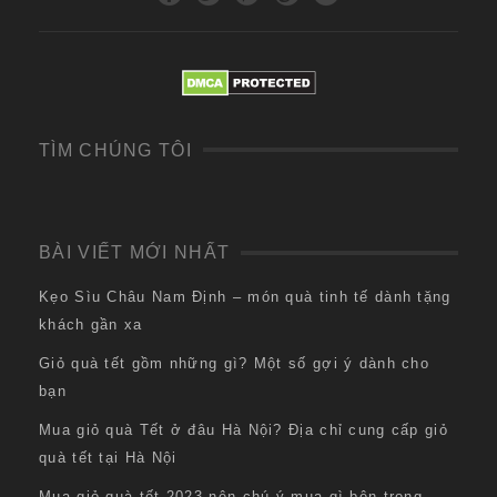
TÌM CHÚNG TÔI
BÀI VIẾT MỚI NHẤT
Kẹo Sìu Châu Nam Định – món quà tinh tế dành tặng
khách gần xa
Giỏ quà tết gồm những gì? Một số gợi ý dành cho
bạn
Mua giỏ quà Tết ở đâu Hà Nội? Địa chỉ cung cấp giỏ
quà tết tại Hà Nội
Mua giỏ quà tết 2023 nên chú ý mua gì bên trong