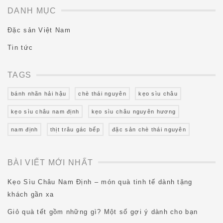
DANH MỤC
Đặc sản Việt Nam
Tin tức
TAGS
bánh nhãn hải hậu
chè thái nguyên
kẹo sìu châu
kẹo sìu châu nam định
kẹo sìu châu nguyên hương
nam định
thịt trâu gác bếp
đặc sản chè thái nguyên
BÀI VIẾT MỚI NHẤT
Kẹo Sìu Châu Nam Định – món quà tinh tế dành tặng
khách gần xa
Giỏ quà tết gồm những gì? Một số gợi ý dành cho bạn