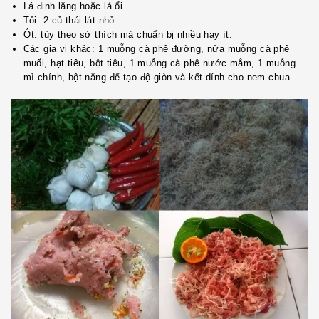
Lá đinh lăng hoặc lá ổi
Tỏi: 2 củ thái lát nhỏ
Ớt: tùy theo sở thích mà chuẩn bị nhiều hay ít.
Các gia vị khác: 1 muỗng cà phê đường, nửa muỗng cà phê
muối, hạt tiêu, bột tiêu, 1 muỗng cà phê nước mắm, 1 muỗng
mì chính, bột năng để tạo độ giòn và kết dính cho nem chua.