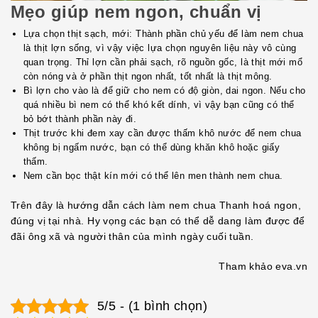
Mẹo giúp nem ngon, chuẩn vị
Lựa chọn thịt sạch, mới: Thành phần chủ yếu để làm nem chua
là thịt lợn sống, vì vậy việc lựa chọn nguyên liệu này vô cùng
quan trọng. Thỉ lợn cần phải sạch, rõ nguồn gốc, là thịt mới mổ
còn nóng và ở phần thịt ngon nhất, tốt nhất là thịt mông.
Bì lợn cho vào là để giữ cho nem có độ giòn, dai ngon. Nếu cho
quá nhiều bì nem có thể khó kết dính, vì vậy bạn cũng có thể
bỏ bớt thành phần này đi.
Thịt trước khi đem xay cần được thấm khô nước để nem chua
không bị ngấm nước, bạn có thể dùng khăn khô hoặc giấy
thấm.
Nem cần bọc thật kín mới có thể lên men thành nem chua.
Trên đây là hướng dẫn cách làm nem chua Thanh hoá ngon,
đúng vị tại nhà. Hy vọng các bạn có thể dễ dang làm được để
đãi ông xã và người thân của mình ngày cuối tuần.
Tham khảo eva.vn
5/5 - (1 bình chọn)