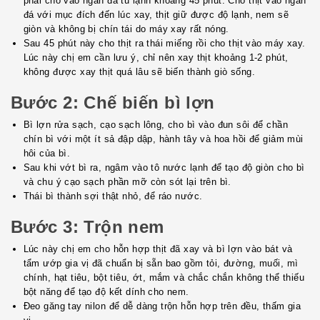
phải cho vào ngăn đá tủ lạnh khoảng 45 phút. Cho thịt vào ngăn
đá với mục đích đến lúc xay, thịt giữ được độ lạnh, nem sẽ
giòn và không bị chín tái do máy xay rất nóng.
Sau 45 phút này cho thịt ra thái miếng rồi cho thịt vào máy xay.
Lúc này chị em cần lưu ý, chỉ nên xay thịt khoảng 1-2 phút,
không được xay thịt quá lâu sẽ biến thành giò sống.
Bước 2: Chế biến bì lợn
Bì lợn rửa sạch, cạo sạch lông, cho bì vào đun sôi để chần
chín bì với một ít sả đập dập, hành tây và hoa hồi để giảm mùi
hôi của bì.
Sau khi vớt bì ra, ngâm vào tô nước lạnh để tạo độ giòn cho bì
và chu ý cạo sạch phần mỡ còn sót lại trên bì.
Thái bì thành sợi thật nhỏ, để ráo nước.
Bước 3: Trộn nem
Lúc này chị em cho hỗn hợp thịt đã xay và bì lợn vào bát và
tẩm ướp gia vị đã chuẩn bị sẵn bao gồm tỏi, đường, muối, mì
chính, hạt tiêu, bột tiêu, ớt, mắm và chắc chắn không thể thiếu
bột năng để tạo độ kết dính cho nem.
Đeo găng tay nilon để dễ dàng trộn hỗn hợp trên đều, thấm gia