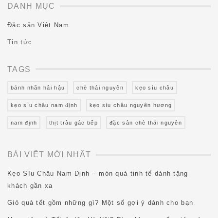
DANH MỤC
Đặc sản Việt Nam
Tin tức
TAGS
bánh nhãn hải hậu
chè thái nguyên
kẹo sìu châu
kẹo sìu châu nam định
kẹo sìu châu nguyên hương
nam định
thịt trâu gác bếp
đặc sản chè thái nguyên
BÀI VIẾT MỚI NHẤT
Kẹo Sìu Châu Nam Định – món quà tinh tế dành tặng
khách gần xa
Giỏ quà tết gồm những gì? Một số gợi ý dành cho bạn