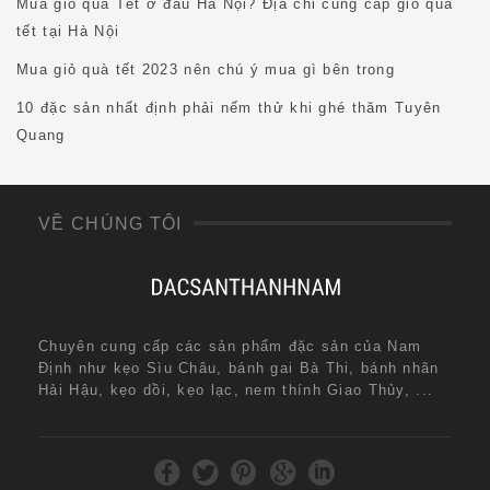
Mua giỏ quà Tết ở đâu Hà Nội? Địa chỉ cung cấp giỏ quà
tết tại Hà Nội
Mua giỏ quà tết 2023 nên chú ý mua gì bên trong
10 đặc sản nhất định phải nếm thử khi ghé thăm Tuyên
Quang
VỀ CHÚNG TÔI
Chuyên cung cấp các sản phẩm đặc sản của Nam
Định như kẹo Sìu Châu, bánh gai Bà Thi, bánh nhãn
Hải Hậu, kẹo dồi, kẹo lạc, nem thính Giao Thủy, ...