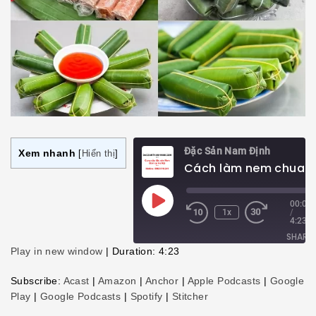
Đặc Sản Nam Định
Xem nhanh
[
Hiển thị
]
Play
00:00
1x
/
Episode
4:23
SHARE
Play in new window
|
Duration: 4:23
SHARE
Subscribe:
Acast
|
Amazon
|
Anchor
|
Apple Podcasts
|
Google
Play
|
Google Podcasts
|
Spotify
|
Stitcher
LINK