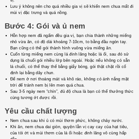
vị.
Lưu ý không nên cho quá nhiều gia vị sẽ khiến nem chua mất đi
mùi vị đặc trưng và quá nồng.
Bước 4: Gói và ủ nem
Hỗn hợp nem đã ngấm đều gia vị, bạn chia thành những miếng
nhỏ vừa ăn, có độ dài khoảng 7-10cm, to bằng đầu ngón tay.
Bạn cũng có thể gói thành hình vuông vừa miếng ăn.
Cuốn từng miếng nem cùng lá đinh lăng hoặc lá ối, sau đó sử
dụng lá chuối gói nhiều lớp bên ngoài. Hoặc nếu không có sẵn
lá chuối, có thể thay thế bằng giấy bóng, gói thật chặt rồi cố
định lại bằng dây chun.
Để nem ở nơi thoáng mát và khô ráo, không có ánh nắng mặt
trời để tránh nem bị lên men quá chua.
Sau 3-5 ngày nem “chín”, đủ độ chua là bạn có thể thưởng thức
cùng tương ớt được rồi.
Yêu cầu chất lượng
Nem chua sau khi ủ có mùi thơm phức, không chảy nước.
Khi ăn, nem chua dai giòn, quyện lẫn vị cay cay của hạt tiêu,
của tỏi ớt và mùi thơm của lá ổi hoặc đinh lăng vô cùng hấp