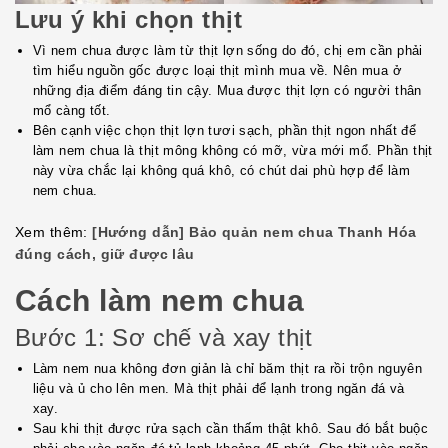
Lưu ý khi chọn thịt
Vì nem chua được làm từ thịt lợn sống do đó, chị em cần phải
tìm hiểu nguồn gốc được loại thịt mình mua về. Nên mua ở
những địa điểm đáng tin cậy. Mua được thịt lợn có người thân
mổ càng tốt.
Bên cạnh việc chọn thịt lợn tươi sạch, phần thịt ngon nhất để
làm nem chua là thịt mông không có mỡ, vừa mới mổ. Phần thịt
này vừa chắc lại không quá khô, có chút dai phù hợp để làm
nem chua.
Xem thêm:
[Hướng dẫn] Bảo quản nem chua Thanh Hóa
đúng cách, giữ được lâu
Cách làm nem chua
Bước 1: Sơ chế và xay thịt
Làm nem nua không đơn giản là chỉ băm thịt ra rồi trộn nguyên
liệu và ủ cho lên men. Mà thịt phải để lạnh trong ngăn đá và
xay.
Sau khi thịt được rửa sạch cần thấm thật khô. Sau đó bắt buộc