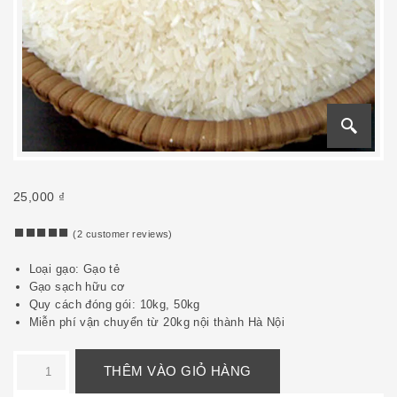
25,000
₫
5
2
(
2
customer reviews)
5.00
out
Loại gạo: Gạo tẻ
of
based
Gạo sạch hữu cơ
on
Quy cách đóng gói: 10kg, 50kg
customer
Miễn phí vận chuyển từ 20kg nội thành Hà Nội
ratings
THÊM VÀO GIỎ HÀNG