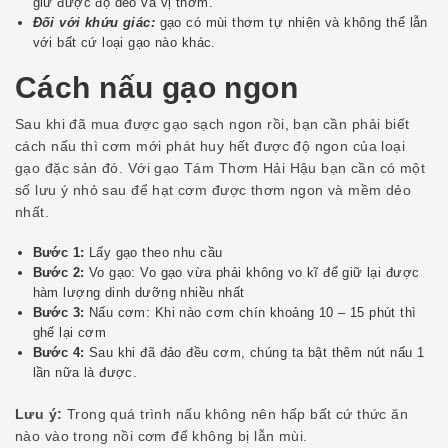
giữ được độ dẻo và vị thơm.
Đối với khứu giác:
gạo có mùi thơm tự nhiên và không thể lẫn
với bất cứ loại gạo nào khác.
Cách nấu gạo ngon
Sau khi đã mua được gạo sạch ngon rồi, bạn cần phải biết
cách nấu thì cơm mới phát huy hết được độ ngon của loại
gạo đặc sản đó. Với gạo Tám Thơm Hải Hậu bạn cần có một
số lưu ý nhỏ sau để hạt cơm được thơm ngon và mềm dẻo
nhất.
Bước 1:
Lấy gạo theo nhu cầu
Bước 2:
Vo gạo: Vo gạo vừa phải không vo kĩ để giữ lại được
hàm lượng dinh dưỡng nhiều nhất
Bước 3:
Nấu cơm: Khi nào cơm chín khoảng 10 – 15 phút thì
ghế lại cơm
Bước 4:
Sau khi đã đảo đều cơm, chúng ta bật thêm nút nấu 1
lần nữa là được.
Lưu ý:
Trong quá trình nấu không nên hấp bất cứ thức ăn
nào vào trong nồi cơm để không bị lẫn mùi.