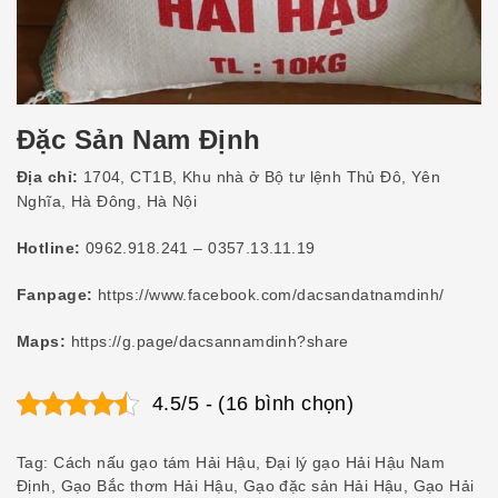
Đặc Sản Nam Định
Địa chỉ:
1704, CT1B, Khu nhà ở Bộ tư lệnh Thủ Đô, Yên
Nghĩa, Hà Đông, Hà Nội
Hotline:
0962.918.241 – 0357.13.11.19
Fanpage:
https://www.facebook.com/dacsandatnamdinh/
Maps:
https://g.page/dacsannamdinh?share
4.5/5 - (16 bình chọn)
Tag:
Cách nấu gạo tám Hải Hậu
,
Đại lý gạo Hải Hậu Nam
Định
,
Gạo Bắc thơm Hải Hậu
,
Gạo đặc sản Hải Hậu
,
Gạo Hải