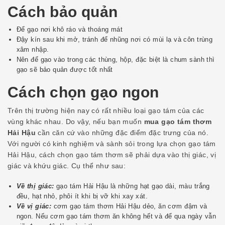
Cách bảo quản
Để gạo nơi khô ráo và thoáng mát
Đậy kín sau khi mở, tránh để nhũng nơi có mùi lạ và côn trùng
xâm nhập.
Nên để gạo vào trong các thùng, hộp, đặc biệt là chum sành thì
gạo sẽ bảo quản được tốt nhất
Cách chọn gạo ngon
Trên thị trường hiện nay có rất nhiều loại gạo tám của các
vùng khác nhau. Do vậy, nếu bạn muốn
mua gạo tám thơm
Hải Hậu
cần căn cứ vào những đặc điểm đặc trưng của nó.
Với người có kinh nghiệm và sành sỏi trong lựa chọn gạo tám
Hải Hậu, cách chọn gạo tám thơm sẽ phải dựa vào thị giác, vị
giác và khứu giác. Cụ thể như sau:
Về thị giác:
gạo tám Hải Hậu là những hạt gạo dài, màu trắng
đều, hạt nhỏ, phôi ít khi bị vỡ khi xay xát.
Về vị giác:
cơm gạo tám thơm Hải Hậu dẻo, ăn cơm đậm và
ngon. Nếu cơm gạo tám thơm ăn không hết và để qua ngày vẫn