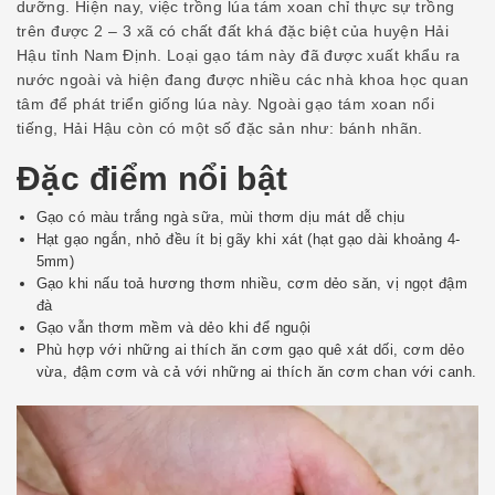
dưỡng. Hiện nay, việc trồng lúa tám xoan chỉ thực sự trồng
trên được 2 – 3 xã có chất đất khá đặc biệt của huyện Hải
Hậu tỉnh Nam Định. Loại gạo tám này đã được xuất khẩu ra
nước ngoài và hiện đang được nhiều các nhà khoa học quan
tâm để phát triển giống lúa này. Ngoài gạo tám xoan nổi
tiếng, Hải Hậu còn có một số đặc sản như:
bánh nhãn
.
Đặc điểm nổi bật
Gạo có màu trắng ngà sữa, mùi thơm dịu mát dễ chịu
Hạt gạo ngắn, nhỏ đều ít bị gãy khi xát (hạt gạo dài khoảng 4-
5mm)
Gạo khi nấu toả hương thơm nhiều, cơm dẻo săn, vị ngọt đậm
đà
Gạo vẫn thơm mềm và dẻo khi để nguội
Phù hợp với những ai thích ăn cơm gạo quê xát dối, cơm dẻo
vừa, đậm cơm và cả với những ai thích ăn cơm chan với canh.