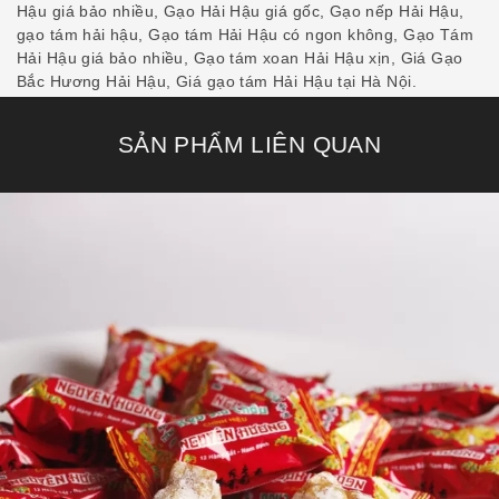
Hậu giá bảo nhiều
,
Gạo Hải Hậu giá gốc
,
Gạo nếp Hải Hậu
,
gạo tám hải hậu
,
Gạo tám Hải Hậu có ngon không
,
Gạo Tám
Hải Hậu giá bảo nhiều
,
Gạo tám xoan Hải Hậu xịn
,
Giá Gạo
Bắc Hương Hải Hậu
,
Giá gạo tám Hải Hậu tại Hà Nội
.
SẢN PHẨM LIÊN QUAN
Kẹo Sìu Châu Nguyên Hương
135,000
₫